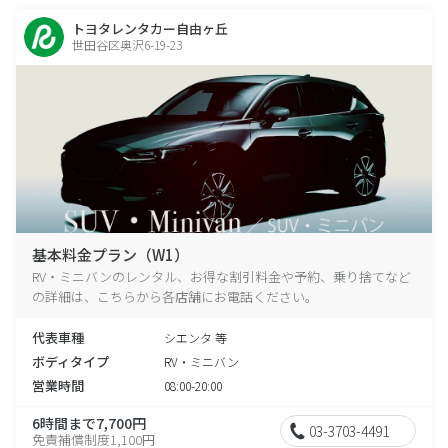
トヨタレンタカー自由ヶ丘
世田谷区奥沢6-19-23
基本料金プラン（W1）
RV・ミニバンのレンタル、お得な割引料金や予約、乗り捨てなど
の詳細は、こちらから各店舗にお電話ください。
代表車種
シエンタ 等
ボディタイプ
RV・ミニバン
営業時間
08:00-20:00
6時間まで7,700円
03-3703-4491
免責補償制度1,100円