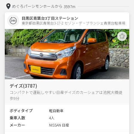
めぐろパーシモンホールから
3597m
目黒区青葉台3丁目ステーション
東京都目黒区青葉台3-17-2 セゾン・デ・ブランシェ青葉台駐車場 
デイズ(3787)
コンパクトで運転しやすい日産デイズのカーシェアは池尻大橋徒
歩9分
ボディタイプ
軽自動車
乗車人数
4人
メーカー
NISSAN 日産