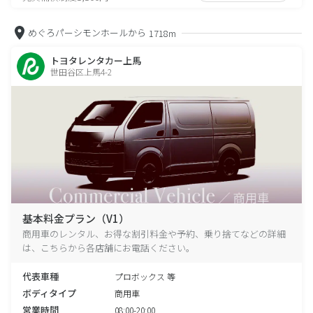
めぐろパーシモンホールから
1718m
トヨタレンタカー上馬
世田谷区上馬4-2
基本料金プラン（V1）
商用車のレンタル、お得な割引料金や予約、乗り捨てなどの詳細
は、こちらから各店舗にお電話ください。
代表車種
プロボックス 等
ボディタイプ
商用車
営業時間
08:00-20:00