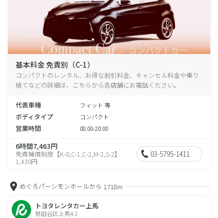
基本料金 免責別（C-1）
コンパクトのレンタル、お得な割引料金、キャンセル料金や乗り
捨てなどの詳細は、こちらから各店舗にお電話ください。
代表車種
フィット 等
ボディタイプ
コンパクト
営業時間
08:00-20:00
6時間7,463円
03-5795-1411
免責補償制度【K-0,C-1,C-2,M-2,S-2】
1,430円
めぐろパーシモンホールから
1718m
トヨタレンタカー上馬
世田谷区上馬4-2