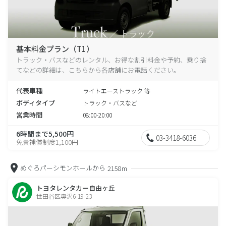
基本料金プラン（T1）
トラック・バスなどのレンタル、お得な割引料金や予約、乗り捨
てなどの詳細は、こちらから各店舗にお電話ください。
代表車種
ライトエーストラック 等
ボディタイプ
トラック・バスなど
営業時間
08:00-20:00
6時間まで5,500円
03-3418-6036
免責補償制度1,100円
めぐろパーシモンホールから
2158m
トヨタレンタカー自由ヶ丘
世田谷区奥沢6-19-23