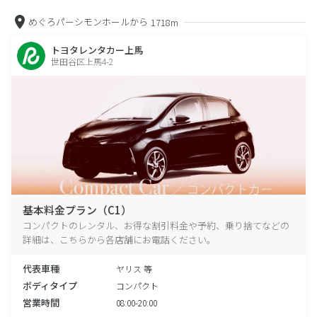
めぐろパーシモンホールから
1718m
トヨタレンタカー上馬
世田谷区上馬4-2
基本料金プラン（C1）
コンパクトのレンタル、お得な割引料金や予約、乗り捨てなどの
詳細は、こちらから各店舗にお電話ください。
代表車種
ヤリス 等
ボディタイプ
コンパクト
営業時間
08:00-20:00