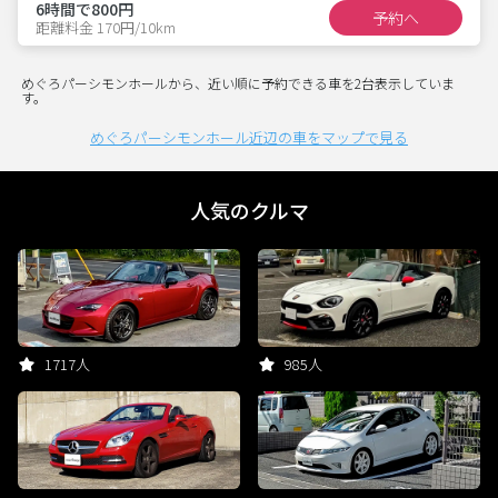
6時間で800円
予約へ
距離料金 170円/10km
めぐろパーシモンホールから、近い順に予約できる車を2台表示していま
す。
めぐろパーシモンホール近辺の車をマップで見る
人気のクルマ
1717人
985人