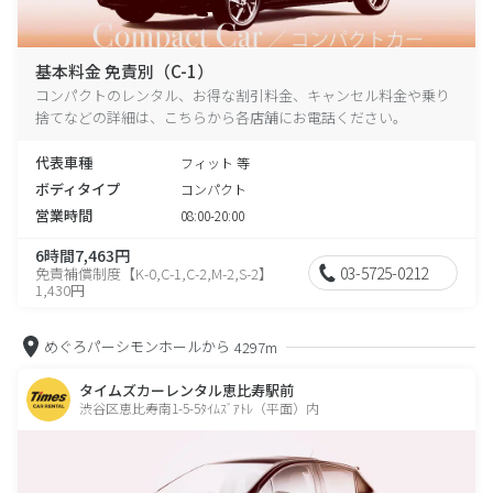
基本料金 免責別（C-1）
コンパクトのレンタル、お得な割引料金、キャンセル料金や乗り
捨てなどの詳細は、こちらから各店舗にお電話ください。
代表車種
フィット 等
ボディタイプ
コンパクト
営業時間
08:00-20:00
6時間7,463円
03-5725-0212
免責補償制度【K-0,C-1,C-2,M-2,S-2】
1,430円
めぐろパーシモンホールから
4297m
タイムズカーレンタル恵比寿駅前
渋谷区恵比寿南1-5-5ﾀｲﾑｽﾞｱﾄﾚ（平面）内