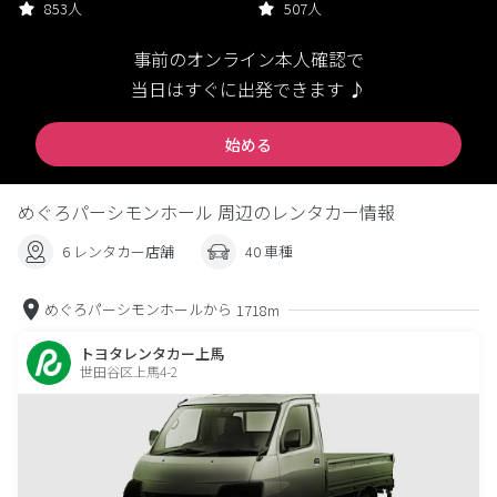
853人
507人
事前のオンライン本人確認で
当日はすぐに出発できます ♪
始める
めぐろパーシモンホール 周辺のレンタカー情報
6 レンタカー店舗
40 車種
めぐろパーシモンホールから
1718m
トヨタレンタカー上馬
世田谷区上馬4-2