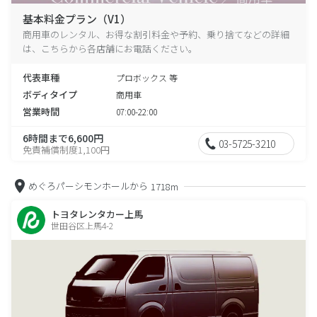
基本料金プラン（V1）
商用車のレンタル、お得な割引料金や予約、乗り捨てなどの詳細
は、こちらから各店舗にお電話ください。
代表車種
プロボックス 等
ボディタイプ
商用車
営業時間
07:00-22:00
6時間まで6,600円
03-5725-3210
免責補償制度1,100円
めぐろパーシモンホールから
1718m
トヨタレンタカー上馬
世田谷区上馬4-2