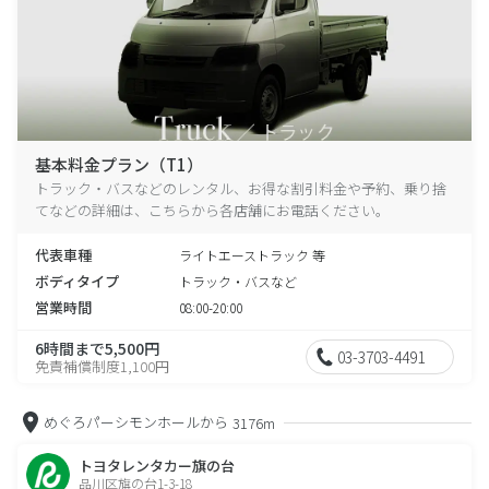
基本料金プラン（T1）
トラック・バスなどのレンタル、お得な割引料金や予約、乗り捨
てなどの詳細は、こちらから各店舗にお電話ください。
代表車種
ライトエーストラック 等
ボディタイプ
トラック・バスなど
営業時間
08:00-20:00
6時間まで5,500円
03-3703-4491
免責補償制度1,100円
めぐろパーシモンホールから
3176m
トヨタレンタカー旗の台
品川区旗の台1-3-18