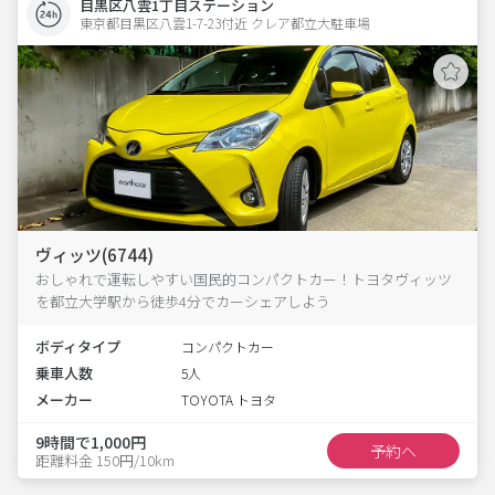
目黒区八雲1丁目ステーション
東京都目黒区八雲1-7-23付近 クレア都立大駐車場  
ヴィッツ(6744)
おしゃれで運転しやすい国民的コンパクトカー！トヨタヴィッツ
を都立大学駅から徒歩4分でカーシェアしよう
ボディタイプ
コンパクトカー
乗車人数
5人
メーカー
TOYOTA トヨタ
9時間で1,000円
予約へ
距離料金 150円/10km