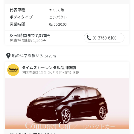
代表車種
ヤリス 等
ボディタイプ
コンパクト
営業時間
08:00-20:00
3～6時間まで7,370円
03-3769-6100
免責補償制度1,100円
船の科学館駅から
3479m
タイムズカーレンタル品川駅前
港区高輪3-13-3（ｼﾅｶﾞﾜ ｸﾞｰｽ内）B1F