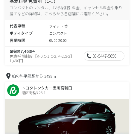
基本料金 免責別（C-1）
コンパクトのレンタル、お得な割引料金、キャンセル料金や乗り
捨てなどの詳細は、こちらから各店舗にお電話ください。
代表車種
フィット 等
ボディタイプ
コンパクト
営業時間
08:00-20:00
6時間7,463円
03-5447-5656
免責補償制度【K-0,C-1,C-2,M-2,S-2】
1,430円
船の科学館駅から
3498m
トヨタレンタカー品川高輪口
港区高輪3-23-1