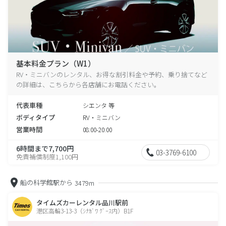
基本料金プラン（W1）
RV・ミニバンのレンタル、お得な割引料金や予約、乗り捨てなど
の詳細は、こちらから各店舗にお電話ください。
代表車種
シエンタ 等
ボディタイプ
RV・ミニバン
営業時間
08:00-20:00
6時間まで7,700円
03-3769-6100
免責補償制度1,100円
船の科学館駅から
3479m
タイムズカーレンタル品川駅前
港区高輪3-13-3（ｼﾅｶﾞﾜ ｸﾞｰｽ内）B1F