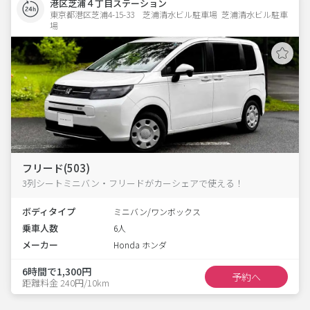
港区芝浦４丁目ステーション
東京都港区芝浦4-15-33　芝浦清水ビル駐車場  芝浦清水ビル駐車
場
フリード(503)
3列シートミニバン・フリードがカーシェアで使える！
ボディタイプ
ミニバン/ワンボックス
乗車人数
6人
メーカー
Honda ホンダ
6時間で1,300円
予約へ
距離料金 240円/10km