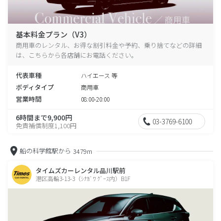
基本料金プラン（V3）
商用車のレンタル、お得な割引料金や予約、乗り捨てなどの詳細
は、こちらから各店舗にお電話ください。
代表車種
ハイエース 等
ボディタイプ
商用車
営業時間
08:00-20:00
6時間まで9,900円
03-3769-6100
免責補償制度1,100円
船の科学館駅から
3479m
タイムズカーレンタル品川駅前
港区高輪3-13-3（ｼﾅｶﾞﾜ ｸﾞｰｽ内）B1F