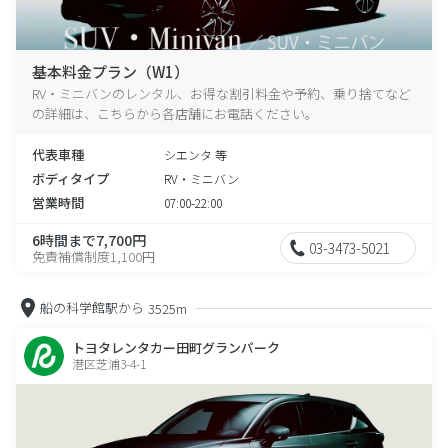
基本料金プラン（W1）
RV・ミニバンのレンタル、お得な割引料金や予約、乗り捨てなど
の詳細は、こちらから各店舗にお電話ください。
代表車種
シエンタ 等
ボディタイプ
RV・ミニバン
営業時間
07:00-22:00
6時間まで7,700円
03-3473-5021
免責補償制度1,100円
船の科学館駅から
3525m
トヨタレンタカー田町グランパーク
港区芝浦3-4-1