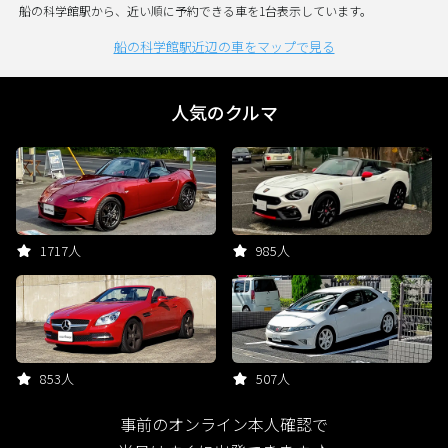
船の科学館駅から、近い順に予約できる車を1台表示しています。
船の科学館駅近辺の車をマップで見る
人気のクルマ
1717人
985人
853人
507人
事前のオンライン本人確認で