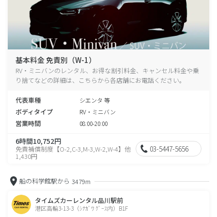
基本料金 免責別（W-1）
RV・ミニバンのレンタル、お得な割引料金、キャンセル料金や乗
り捨てなどの詳細は、こちらから各店舗にお電話ください。
代表車種
シエンタ 等
ボディタイプ
RV・ミニバン
営業時間
08:00-20:00
6時間10,752円
03-5447-5656
免責補償制度【O-2,C-3,M-3,W-2,W-4】他
1,430円
船の科学館駅から
3479m
タイムズカーレンタル品川駅前
港区高輪3-13-3（ｼﾅｶﾞﾜ ｸﾞｰｽ内）B1F