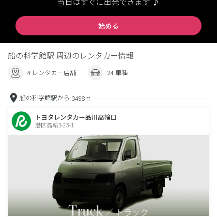
当日はすぐに出発できます ♪
始める
船の科学館駅 周辺のレンタカー情報
4 レンタカー店舗
24 車種
船の科学館駅から
3498m
トヨタレンタカー品川高輪口
港区高輪3-23-1