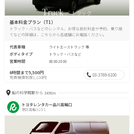
基本料金プラン（T1）
トラック・バスなどのレンタル、お得な割引料金や予約、乗り捨
てなどの詳細は、こちらから各店舗にお電話ください。
代表車種
ライトエーストラック 等
ボディタイプ
トラック・バスなど
営業時間
08:00-20:00
6時間まで5,500円
03-3769-6100
免責補償制度1,100円
船の科学館駅から
3498m
トヨタレンタカー品川高輪口
港区高輪3-23-1