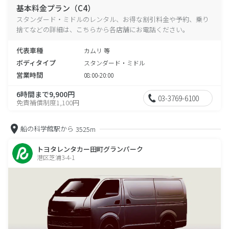
基本料金プラン（C4）
スタンダード・ミドルのレンタル、お得な割引料金や予約、乗り
捨てなどの詳細は、こちらから各店舗にお電話ください。
代表車種
カムリ 等
ボディタイプ
スタンダード・ミドル
営業時間
08:00-20:00
6時間まで9,900円
03-3769-6100
免責補償制度1,100円
船の科学館駅から
3525m
トヨタレンタカー田町グランパーク
港区芝浦3-4-1