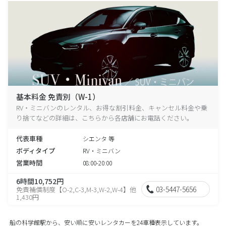
基本料金 免責別（W-1）
RV・ミニバンのレンタル、お得な割引料金、キャンセル料金や乗
り捨てなどの詳細は、こちらから各店舗にお電話ください。
代表車種
シエンタ 等
ボディタイプ
RV・ミニバン
営業時間
08:00-20:00
6時間10,752円
03-5447-5656
免責補償制度【O-2,C-3,M-3,W-2,W-4】他
1,430円
船の科学館駅から、安い順に安いレンタカーを24車種表示しています。