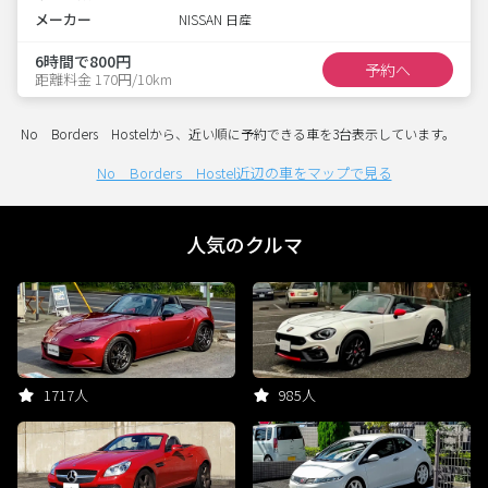
メーカー
NISSAN 日産
6時間で800円
予約へ
距離料金 170円/10km
No Borders Hostelから、近い順に予約できる車を3台表示しています。
No Borders Hostel近辺の車をマップで見る
人気のクルマ
1717人
985人