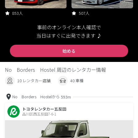
853人
507人
事前のオンライン本人確認で
当日はすぐに出発できます ♪
始める
No Borders Hostel 周辺のレンタカー情報
10 レンタカー店舗
40 車種
No Borders Hostelから
593m
トヨタレンタカー五反田
品川区西五反田7-6-1