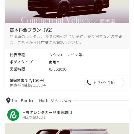
基本料金プラン（V2）
商用車のレンタル、お得な割引料金や予約、乗り捨てなどの詳細
は、こちらから各店舗にお電話ください。
代表車種
タウンエースバン 等
ボディタイプ
商用車
営業時間
08:00-20:00
6時間まで7,150円
03-3783-2100
免責補償制度1,100円
No Borders Hostelから
2264m
トヨタレンタカー品川高輪口
港区高輪3-23-1