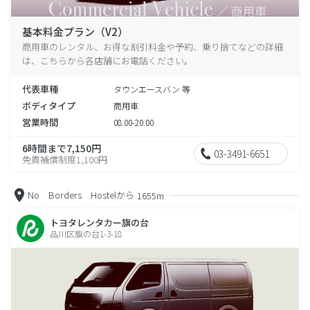
基本料金プラン（V2）
商用車のレンタル、お得な割引料金や予約、乗り捨てなどの詳細
は、こちらから各店舗にお電話ください。
代表車種
タウンエースバン 等
ボディタイプ
商用車
営業時間
08:00-20:00
6時間まで7,150円
03-3491-6651
免責補償制度1,100円
No Borders Hostelから
1655m
トヨタレンタカー旗の台
品川区旗の台1-3-18