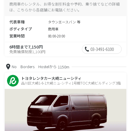
商用車のレンタル、お得な割引料金や予約、乗り捨てなどの詳細
は、こちらから各店舗にお電話ください。
代表車種
タウンエースバン 等
ボディタイプ
商用車
営業時間
08:00-20:00
6時間まで7,150円
03-3491-6100
免責補償制度1,100円
No Borders Hostelから
1150m
トヨタレンタカー大崎ニューシティ
品川区大崎1-6-1大崎ニュ-シティ1号館TOC大崎ビルディング3階