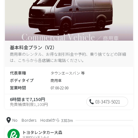
基本料金プラン（V2）
商用車のレンタル、お得な割引料金や予約、乗り捨てなどの詳細
は、こちらから各店舗にお電話ください。
代表車種
タウンエースバン 等
ボディタイプ
商用車
営業時間
07:00-22:00
6時間まで7,150円
03-3473-5021
免責補償制度1,100円
No Borders Hostelから
3383m
トヨタレンタカー大森
大田区山王1-6-4