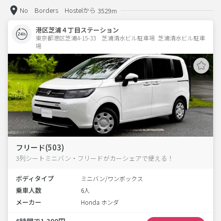
No Borders Hostelから
3529m
港区芝浦４丁目ステーション
東京都港区芝浦4-15-33　芝浦清水ビル駐車場  芝浦清水ビル駐車
場
フリード(503)
3列シートミニバン・フリードがカーシェアで使える！
ボディタイプ
ミニバン/ワンボックス
乗車人数
6人
メーカー
Honda ホンダ
6時間で1,300円