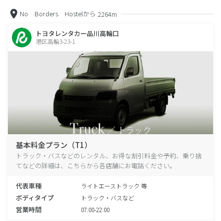
No Borders Hostelから
2264m
トヨタレンタカー品川高輪口
港区高輪3-23-1
基本料金プラン（T1）
トラック・バスなどのレンタル、お得な割引料金や予約、乗り捨
てなどの詳細は、こちらから各店舗にお電話ください。
代表車種
ライトエーストラック 等
ボディタイプ
トラック・バスなど
営業時間
07:00-22:00