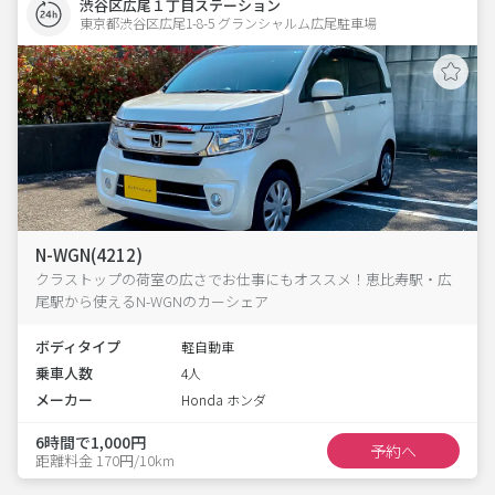
渋谷区広尾１丁目ステーション
東京都渋谷区広尾1-8-5 グランシャルム広尾駐車場 
N-WGN(4212)
クラストップの荷室の広さでお仕事にもオススメ！恵比寿駅・広
尾駅から使えるN-WGNのカーシェア
ボディタイプ
軽自動車
乗車人数
4人
メーカー
Honda ホンダ
6時間で1,000円
予約へ
距離料金 170円/10km