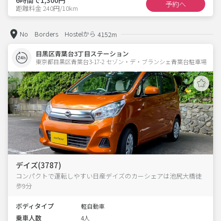
予約へ
距離料金 240円/10km
No Borders Hostelから
4152m
目黒区青葉台3丁目ステーション
東京都目黒区青葉台3-17-2 セゾン・デ・ブランシェ青葉台駐車場 
デイズ(3787)
コンパクトで運転しやすい日産デイズのカーシェアは池尻大橋徒
歩9分
ボディタイプ
軽自動車
乗車人数
4人