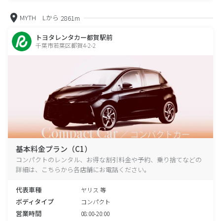
MYTH Lから
2861m
トヨタレンタカー都賀駅前
千葉市若葉区都賀4-2-2
基本料金プラン（C1）
コンパクトのレンタル、お得な割引料金や予約、乗り捨てなどの
詳細は、こちらから各店舗にお電話ください。
代表車種
ヤリス 等
ボディタイプ
コンパクト
営業時間
08:00-20:00