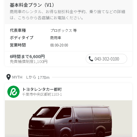
基本料金プラン（V1）
商用車のレンタル、お得な割引料金や予約、乗り捨てなどの詳細
は、こちらから各店舗にお電話ください。
代表車種
プロボックス 等
ボディタイプ
商用車
営業時間
08:00-20:00
6時間まで6,600円
043-302-0100
免責補償制度1,100円
MYTH Lから
1778m
トヨタレンタカー都町
千葉市中央区都町1103-1