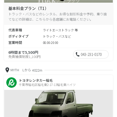
基本料金プラン（T1）
トラック・バスなどのレンタル、お得な割引料金や予約、乗り捨
てなどの詳細は、こちらから各店舗にお電話ください。
代表車種
ライトエーストラック 等
ボディタイプ
トラック・バスなど
営業時間
08:00-20:00
6時間まで5,500円
043-231-0170
免責補償制度1,100円
MYTH Lから
4022m
トヨタレンタカー稲毛
千葉市稲毛区稲毛東2-17-13稲毛東ハイツ