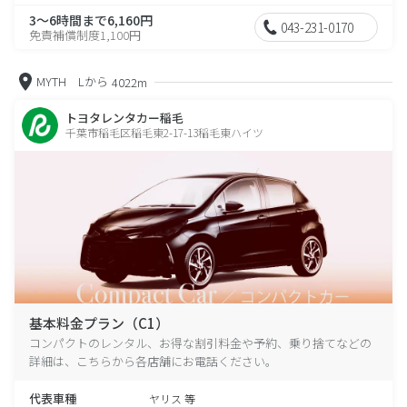
3～6時間まで6,160円
043-231-0170
免責補償制度1,100円
MYTH Lから
4022m
トヨタレンタカー稲毛
千葉市稲毛区稲毛東2-17-13稲毛東ハイツ
基本料金プラン（C1）
コンパクトのレンタル、お得な割引料金や予約、乗り捨てなどの
詳細は、こちらから各店舗にお電話ください。
代表車種
ヤリス 等