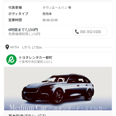
代表車種
タウンエースバン 等
ボディタイプ
商用車
営業時間
08:00-20:00
6時間まで7,150円
043-302-0100
免責補償制度1,100円
MYTH Lから
1778m
トヨタレンタカー都町
千葉市中央区都町1103-1
基本料金プラン（C2）