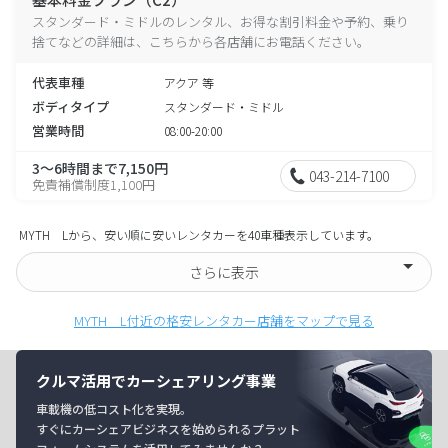
スタンダード・ミドルのレンタル、お得な割引料金や予約、乗り
捨てなどの詳細は、こちらから各店舗にお電話ください。
代表車種
アクア 等
ボディタイプ
スタンダード・ミドル
営業時間
08:00-20:00
3～6時間まで7,150円
043-214-7100
免責補償制度1,100円
MYTH Lから、安い順に安いレンタカーを40車種表示しています。
さらに表示
MYTH L付近の格安レンタカー店舗をマップで見る
クルマ活用でカーシェアリング事業
車載機の低コスト化を実現。
すぐにカーシェアビジネスを始められるプラット