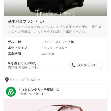
基本料金プラン（T1）
トラック・バスなどのレンタル、お得な割引料金や予約、乗り捨
てなどの詳細は、こちらから各店舗にお電話ください。
代表車種
ライトエーストラック 等
ボディタイプ
トラック・バスなど
営業時間
08:00-20:00
6時間まで5,500円
043-246-0100
免責補償制度1,100円
MYTH Lから
1488m
トヨタレンタカー千葉駅中央
千葉市中央区新田町2-1