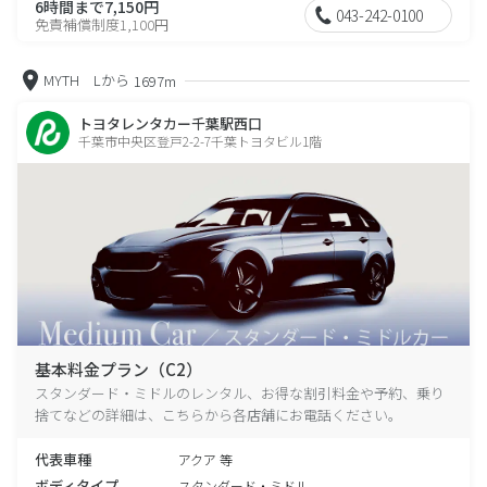
6時間まで7,150円
043-242-0100
免責補償制度1,100円
MYTH Lから
1697m
トヨタレンタカー千葉駅西口
千葉市中央区登戸2-2-7千葉トヨタビル1階
基本料金プラン（C2）
スタンダード・ミドルのレンタル、お得な割引料金や予約、乗り
捨てなどの詳細は、こちらから各店舗にお電話ください。
代表車種
アクア 等
ボディタイプ
スタンダード・ミドル