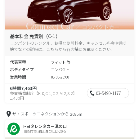
基本料金 免責別（C-1）
コンパクトのレンタル、お得な割引料金、キャンセル料金や乗り
捨てなどの詳細は、こちらから各店舗にお電話ください。
代表車種
フィット 等
ボディタイプ
コンパクト
営業時間
08:00-20:00
6時間7,463円
03-5490-1177
免責補償制度【K-0,C-1,C-2,M-2,S-2】
1,430円
ザ・スポーツコネクションから
2695m
トヨタレンタカー溝の口
川崎市高津区溝の口2-20-5