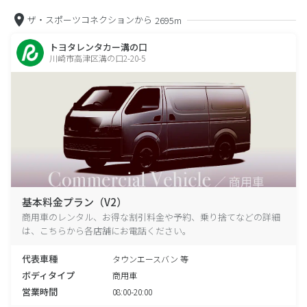
ザ・スポーツコネクションから
2695m
トヨタレンタカー溝の口
川崎市高津区溝の口2-20-5
基本料金プラン（V2）
商用車のレンタル、お得な割引料金や予約、乗り捨てなどの詳細
は、こちらから各店舗にお電話ください。
代表車種
タウンエースバン 等
ボディタイプ
商用車
営業時間
08:00-20:00