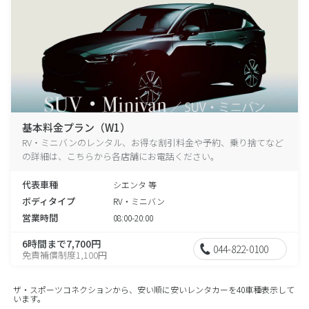
基本料金プラン（W1）
RV・ミニバンのレンタル、お得な割引料金や予約、乗り捨てなど
の詳細は、こちらから各店舗にお電話ください。
代表車種
シエンタ 等
ボディタイプ
RV・ミニバン
営業時間
08:00-20:00
6時間まで7,700円
044-822-0100
免責補償制度1,100円
ザ・スポーツコネクションから、安い順に安いレンタカーを40車種表示して
います。