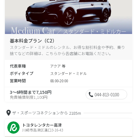
基本料金プラン（C2）
スタンダード・ミドルのレンタル、お得な割引料金や予約、乗り
捨てなどの詳細は、こちらから各店舗にお電話ください。
代表車種
アクア 等
ボディタイプ
スタンダード・ミドル
営業時間
08:00-20:00
3～6時間まで7,150円
044-813-0100
免責補償制度1,100円
ザ・スポーツコネクションから
2185m
トヨタレンタカー高津
川崎市高津区溝口3-16-43