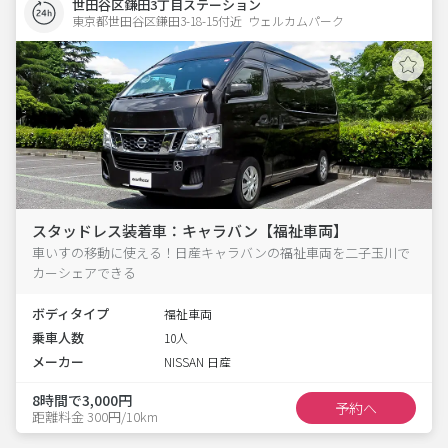
世田谷区鎌田3丁目ステーション
東京都世田谷区鎌田3-18-15付近  ウェルカムパーク
スタッドレス装着車：キャラバン【福祉車両】
車いすの移動に使える！日産キャラバンの福祉車両を二子玉川で
カーシェアできる
ボディタイプ
福祉車両
乗車人数
10人
メーカー
NISSAN 日産
8時間で3,000円
予約へ
距離料金 300円/10km