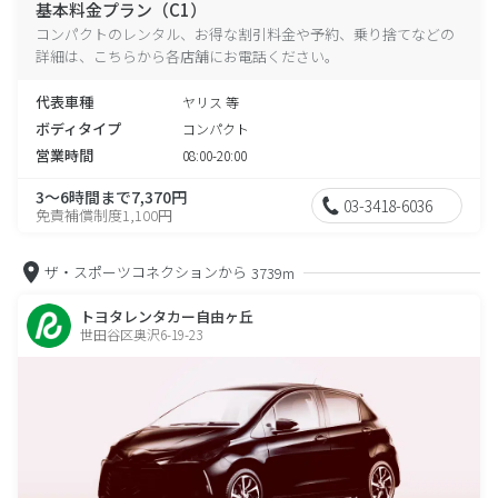
基本料金プラン（C1）
コンパクトのレンタル、お得な割引料金や予約、乗り捨てなどの
詳細は、こちらから各店舗にお電話ください。
代表車種
ヤリス 等
ボディタイプ
コンパクト
営業時間
08:00-20:00
3～6時間まで7,370円
03-3418-6036
免責補償制度1,100円
ザ・スポーツコネクションから
3739m
トヨタレンタカー自由ヶ丘
世田谷区奥沢6-19-23