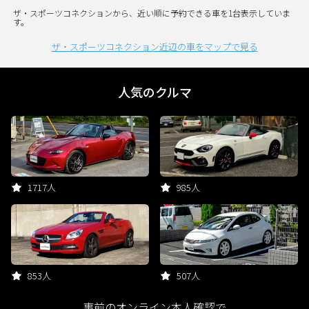
ザ・スポーツコネクションから、近い順に予約できる車を1台表示していま
す。
ザ・スポーツコネクション近辺の車をマップで見る
人気のクルマ
1717人
985人
853人
507人
事前のオンライン本人確認で