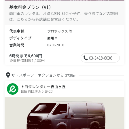
基本料金プラン（V1）
商用車のレンタル、お得な割引料金や予約、乗り捨てなどの詳細
は、こちらから各店舗にお電話ください。
代表車種
プロボックス 等
ボディタイプ
商用車
営業時間
08:00-20:00
6時間まで6,600円
03-3418-6036
免責補償制度1,100円
ザ・スポーツコネクションから
3739m
トヨタレンタカー自由ヶ丘
世田谷区奥沢6-19-23