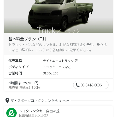
基本料金プラン（T1）
トラック・バスなどのレンタル、お得な割引料金や予約、乗り捨
てなどの詳細は、こちらから各店舗にお電話ください。
代表車種
ライトエーストラック 等
ボディタイプ
トラック・バスなど
営業時間
08:00-20:00
6時間まで5,500円
03-3418-6036
免責補償制度1,100円
ザ・スポーツコネクションから
3739m
トヨタレンタカー自由ヶ丘
世田谷区奥沢6-19-23