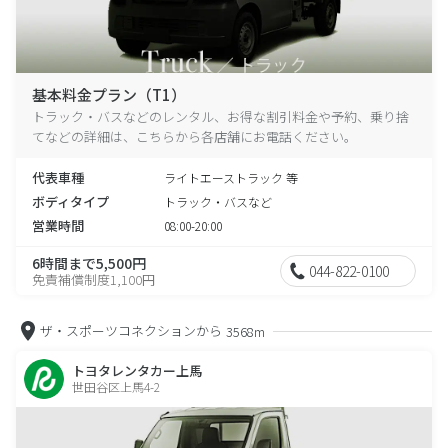
基本料金プラン（T1）
トラック・バスなどのレンタル、お得な割引料金や予約、乗り捨
てなどの詳細は、こちらから各店舗にお電話ください。
代表車種
ライトエーストラック 等
ボディタイプ
トラック・バスなど
営業時間
08:00-20:00
6時間まで5,500円
044-822-0100
免責補償制度1,100円
ザ・スポーツコネクションから
3568m
トヨタレンタカー上馬
世田谷区上馬4-2