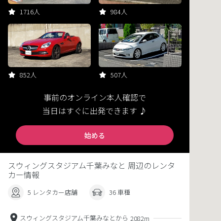
1716人
984人
852人
507人
事前のオンライン本人確認で
当日はすぐに出発できます ♪
始める
スウィングスタジアム千葉みなと 周辺のレンタ
カー情報
5 レンタカー店舗
36 車種
スウィングスタジアム千葉みなとから
2082m