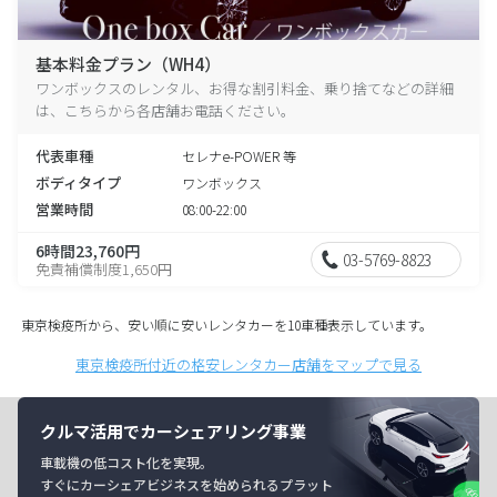
基本料金プラン（WH4）
ワンボックスのレンタル、お得な割引料金、乗り捨てなどの詳細
は、こちらから各店舗お電話ください。
代表車種
セレナe-POWER 等
ボディタイプ
ワンボックス
営業時間
08:00-22:00
6時間23,760円
03-5769-8823
免責補償制度1,650円
東京検疫所から、安い順に安いレンタカーを10車種表示しています。
東京検疫所付近の格安レンタカー店舗をマップで見る
クルマ活用でカーシェアリング事業
車載機の低コスト化を実現。
すぐにカーシェアビジネスを始められるプラット