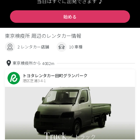
当日はすぐに出発できます ♪
始める
東京検疫所 周辺のレンタカー情報
2 レンタカー店舗
10 車種
東京検疫所から
4082m
トヨタレンタカー田町グランパーク
港区芝浦3-4-1