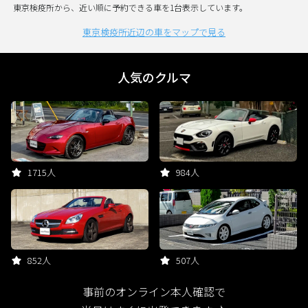
東京検疫所から、近い順に予約できる車を1台表示しています。
東京検疫所近辺の車をマップで見る
人気のクルマ
1715人
984人
852人
507人
事前のオンライン本人確認で