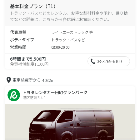
基本料金プラン（T1）
トラック・バスなどのレンタル、お得な割引料金や予約、乗り捨
てなどの詳細は、こちらから各店舗にお電話ください。
代表車種
ライトエーストラック 等
ボディタイプ
トラック・バスなど
営業時間
08:00-20:00
6時間まで5,500円
03-3769-6100
免責補償制度1,100円
東京検疫所から
4082m
トヨタレンタカー田町グランパーク
港区芝浦3-4-1