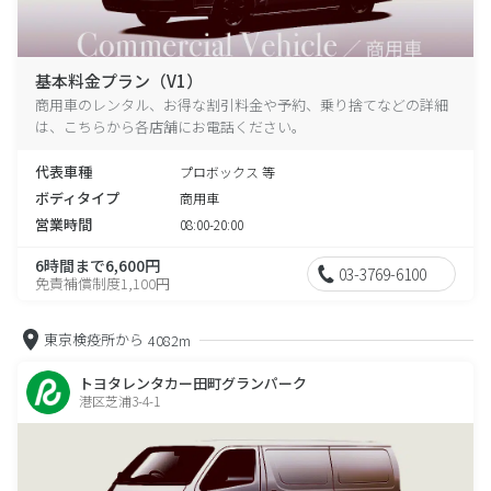
基本料金プラン（V1）
商用車のレンタル、お得な割引料金や予約、乗り捨てなどの詳細
は、こちらから各店舗にお電話ください。
代表車種
プロボックス 等
ボディタイプ
商用車
営業時間
08:00-20:00
6時間まで6,600円
03-3769-6100
免責補償制度1,100円
東京検疫所から
4082m
トヨタレンタカー田町グランパーク
港区芝浦3-4-1