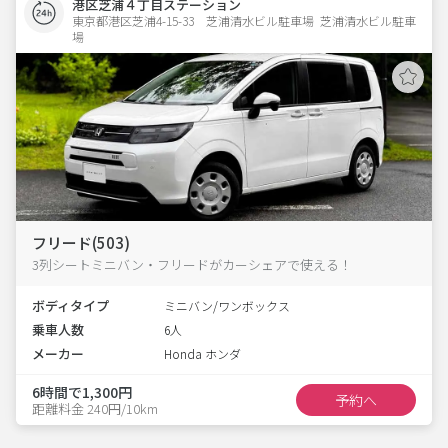
港区芝浦４丁目ステーション
東京都港区芝浦4-15-33　芝浦清水ビル駐車場  芝浦清水ビル駐車
場
フリード(503)
3列シートミニバン・フリードがカーシェアで使える！
ボディタイプ
ミニバン/ワンボックス
乗車人数
6人
メーカー
Honda ホンダ
6時間で1,300円
予約へ
距離料金 240円/10km