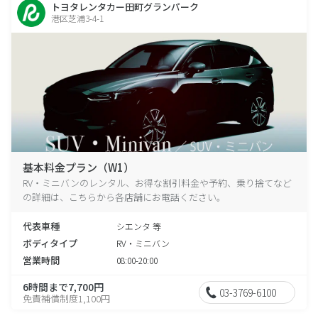
トヨタレンタカー田町グランパーク
港区芝浦3-4-1
基本料金プラン（W1）
RV・ミニバンのレンタル、お得な割引料金や予約、乗り捨てなど
の詳細は、こちらから各店舗にお電話ください。
代表車種
シエンタ 等
ボディタイプ
RV・ミニバン
営業時間
08:00-20:00
6時間まで7,700円
03-3769-6100
免責補償制度1,100円