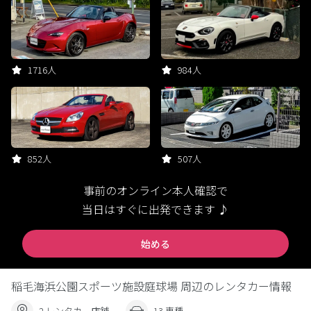
1716人
984人
852人
507人
事前のオンライン本人確認で
当日はすぐに出発できます ♪
始める
稲毛海浜公園スポーツ施設庭球場 周辺のレンタカー情報
2 レンタカー店舗
13 車種