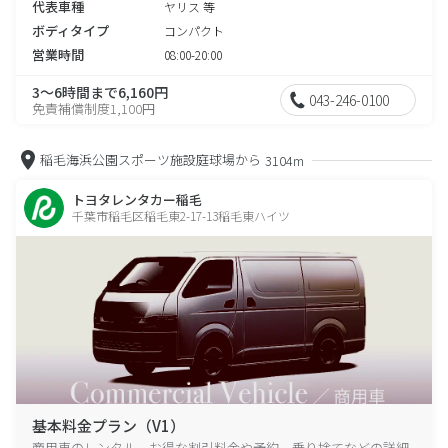
代表車種
ヤリス 等
ボディタイプ
コンパクト
営業時間
08:00-20:00
3～6時間まで6,160円
043-246-0100
免責補償制度1,100円
稲毛海浜公園スポーツ施設庭球場から
3104m
トヨタレンタカー稲毛
千葉市稲毛区稲毛東2-17-13稲毛東ハイツ
基本料金プラン（V1）
商用車のレンタル、お得な割引料金や予約、乗り捨てなどの詳細