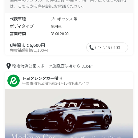
は、こちらから各店舗にお電話ください。
代表車種
プロボックス 等
ボディタイプ
商用車
営業時間
08:00-20:00
6時間まで6,600円
043-246-0100
免責補償制度1,100円
稲毛海浜公園スポーツ施設庭球場から
3104m
トヨタレンタカー稲毛
千葉市稲毛区稲毛東2-17-13稲毛東ハイツ