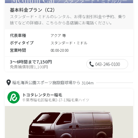
基本料金プラン（C2）
スタンダード・ミドルのレンタル、お得な割引料金や予約、乗り
捨てなどの詳細は、こちらから各店舗にお電話ください。
代表車種
アクア 等
ボディタイプ
スタンダード・ミドル
営業時間
08:00-20:00
3～6時間まで7,150円
043-246-0100
免責補償制度1,100円
稲毛海浜公園スポーツ施設庭球場から
3104m
トヨタレンタカー稲毛
千葉市稲毛区稲毛東2-17-13稲毛東ハイツ