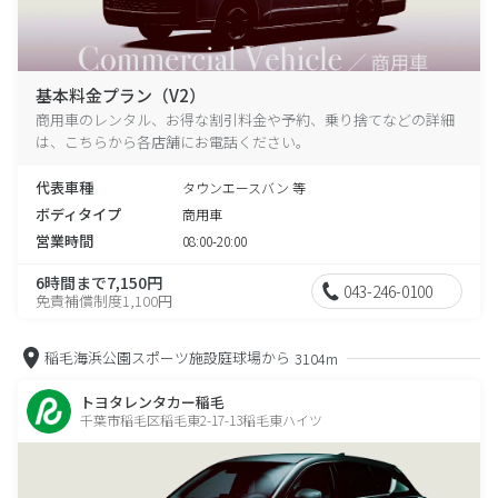
基本料金プラン（V2）
商用車のレンタル、お得な割引料金や予約、乗り捨てなどの詳細
は、こちらから各店舗にお電話ください。
代表車種
タウンエースバン 等
ボディタイプ
商用車
営業時間
08:00-20:00
6時間まで7,150円
043-246-0100
免責補償制度1,100円
稲毛海浜公園スポーツ施設庭球場から
3104m
トヨタレンタカー稲毛
千葉市稲毛区稲毛東2-17-13稲毛東ハイツ