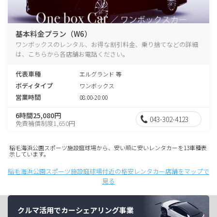
基本料金プラン（W6）
ワンボックスのレンタル、お得な割引料金、乗り捨てなどの詳細
は、こちらから各店舗お電話ください。
代表車種
エルグランド 等
ボディタイプ
ワンボックス
営業時間
08:00-20:00
6時間25,080円
043-302-4123
免責補償制度1,650円
稲毛海浜公園スポーツ施設庭球場から、安い順に安いレンタカーを13車種表
示しています。
稲毛海浜公園スポーツ施設庭球場付近の格安レンタカー店舗をマップで
見る
クルマ活用でカーシェアリング事業