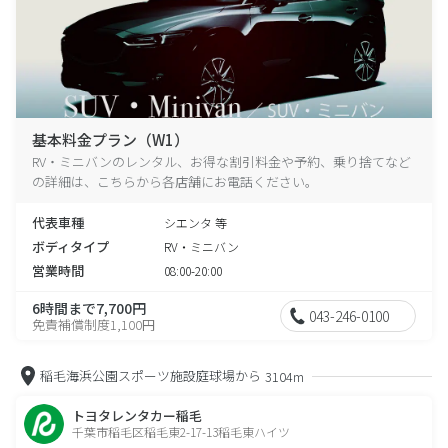
基本料金プラン（W1）
RV・ミニバンのレンタル、お得な割引料金や予約、乗り捨てなど
の詳細は、こちらから各店舗にお電話ください。
代表車種
シエンタ 等
ボディタイプ
RV・ミニバン
営業時間
08:00-20:00
6時間まで7,700円
043-246-0100
免責補償制度1,100円
稲毛海浜公園スポーツ施設庭球場から
3104m
トヨタレンタカー稲毛
千葉市稲毛区稲毛東2-17-13稲毛東ハイツ