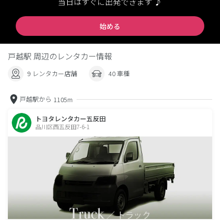
当日はすぐに出発できます ♪
始める
戸越駅 周辺のレンタカー情報
9 レンタカー店舗
40 車種
戸越駅から
1105m
トヨタレンタカー五反田
品川区西五反田7-6-1