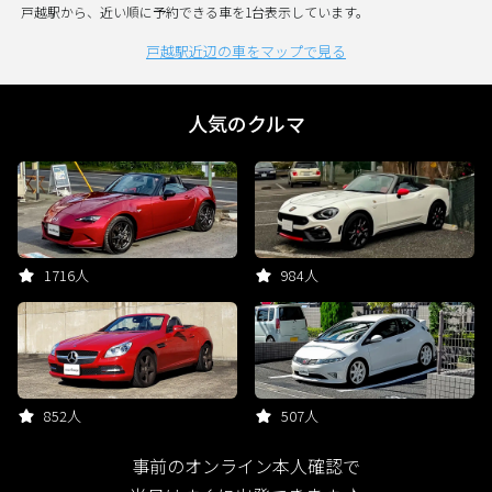
戸越駅から、近い順に予約できる車を1台表示しています。
戸越駅近辺の車をマップで見る
人気のクルマ
1716人
984人
852人
507人
事前のオンライン本人確認で