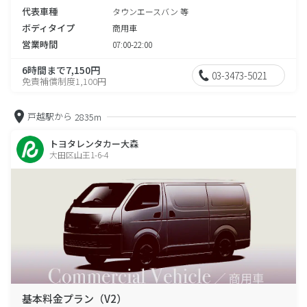
代表車種
タウンエースバン 等
ボディタイプ
商用車
営業時間
07:00-22:00
6時間まで7,150円
03-3473-5021
免責補償制度1,100円
戸越駅から
2835m
トヨタレンタカー大森
大田区山王1-6-4
基本料金プラン（V2）