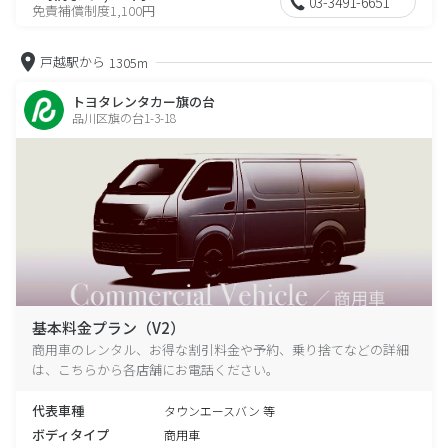
03-3491-6651
免責補償制度1,100円
戸越駅から
1305m
トヨタレンタカー旗の台
品川区旗の台1-3-18
基本料金プラン（V2）
商用車のレンタル、お得な割引料金や予約、乗り捨てなどの詳細
は、こちらから各店舗にお電話ください。
代表車種
タウンエースバン 等
ボディタイプ
商用車