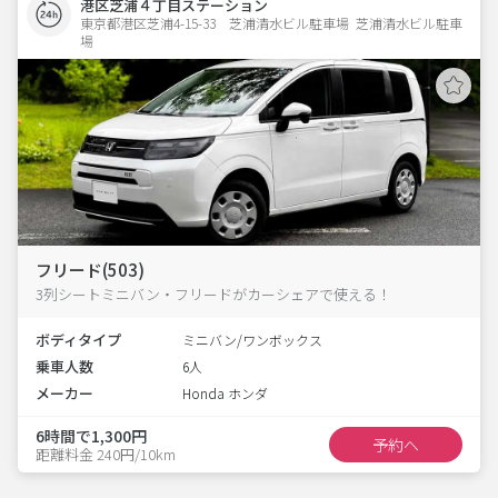
港区芝浦４丁目ステーション
東京都港区芝浦4-15-33　芝浦清水ビル駐車場  芝浦清水ビル駐車
場
フリード(503)
3列シートミニバン・フリードがカーシェアで使える！
ボディタイプ
ミニバン/ワンボックス
乗車人数
6人
メーカー
Honda ホンダ
6時間で1,300円
予約へ
距離料金 240円/10km