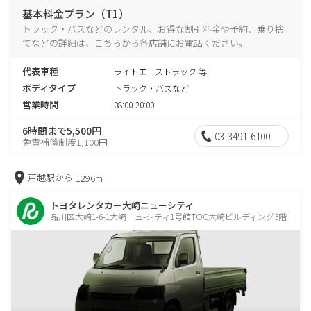
基本料金プラン（T1）
トラック・バスなどのレンタル、お得な割引料金や予約、乗り捨
てなどの詳細は、こちらから各店舗にお電話ください。
代表車種
ライトエーストラック 等
ボディタイプ
トラック・バスなど
営業時間
08:00-20:00
6時間まで5,500円
03-3491-6100
免責補償制度1,100円
戸越駅から
1296m
トヨタレンタカー大崎ニューシティ
品川区大崎1-6-1大崎ニュ-シティ1号館TOC大崎ビルディング3階