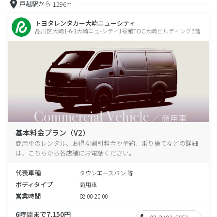
戸越駅から
1296m
トヨタレンタカー大崎ニューシティ
品川区大崎1-6-1大崎ニュ-シティ1号館TOC大崎ビルディング3階
基本料金プラン（V2）
商用車のレンタル、お得な割引料金や予約、乗り捨てなどの詳細
は、こちらから各店舗にお電話ください。
代表車種
タウンエースバン 等
ボディタイプ
商用車
営業時間
08:00-20:00
6時間まで7,150円