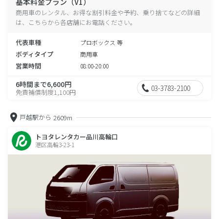
基本料金プラン（V1）
商用車のレンタル、お得な割引料金や予約、乗り捨てなどの詳細
は、こちらから各店舗にお電話ください。
代表車種
プロボックス 等
ボディタイプ
商用車
営業時間
08:00-20:00
6時間まで6,600円
03-3783-2100
免責補償制度1,100円
戸越駅から
2609m
トヨタレンタカー品川高輪口
港区高輪3-23-1