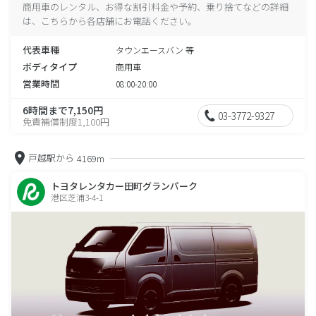
商用車のレンタル、お得な割引料金や予約、乗り捨てなどの詳細
は、こちらから各店舗にお電話ください。
代表車種
タウンエースバン 等
ボディタイプ
商用車
営業時間
08:00-20:00
6時間まで7,150円
03-3772-9327
免責補償制度1,100円
戸越駅から
4169m
トヨタレンタカー田町グランパーク
港区芝浦3-4-1