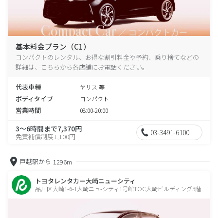
基本料金プラン（C1）
コンパクトのレンタル、お得な割引料金や予約、乗り捨てなどの
詳細は、こちらから各店舗にお電話ください。
代表車種
ヤリス 等
ボディタイプ
コンパクト
営業時間
08:00-20:00
3～6時間まで7,370円
03-3491-6100
免責補償制度1,100円
戸越駅から
1296m
トヨタレンタカー大崎ニューシティ
品川区大崎1-6-1大崎ニュ-シティ1号館TOC大崎ビルディング3階