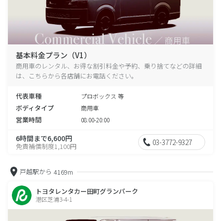
基本料金プラン（V1）
商用車のレンタル、お得な割引料金や予約、乗り捨てなどの詳細
は、こちらから各店舗にお電話ください。
代表車種
プロボックス 等
ボディタイプ
商用車
営業時間
08:00-20:00
6時間まで6,600円
03-3772-9327
免責補償制度1,100円
戸越駅から
4169m
トヨタレンタカー田町グランパーク
港区芝浦3-4-1