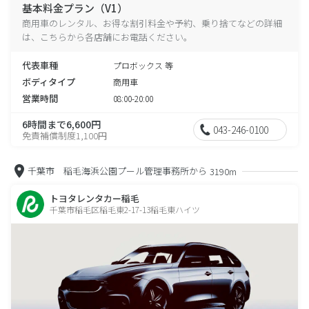
基本料金プラン（V1）
商用車のレンタル、お得な割引料金や予約、乗り捨てなどの詳細
は、こちらから各店舗にお電話ください。
代表車種
プロボックス 等
ボディタイプ
商用車
営業時間
08:00-20:00
6時間まで6,600円
043-246-0100
免責補償制度1,100円
千葉市 稲毛海浜公園プール管理事務所から
3190m
トヨタレンタカー稲毛
千葉市稲毛区稲毛東2-17-13稲毛東ハイツ