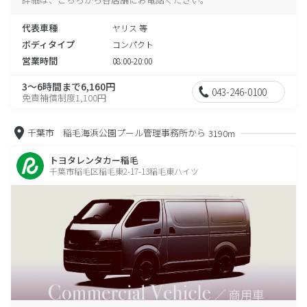
代表車種
ヤリス 等
ボディタイプ
コンパクト
営業時間
08:00-20:00
3～6時間まで6,160円
043-246-0100
免責補償制度1,100円
千葉市 稲毛海浜公園プール管理事務所から
3190m
トヨタレンタカー稲毛
千葉市稲毛区稲毛東2-17-13稲毛東ハイツ