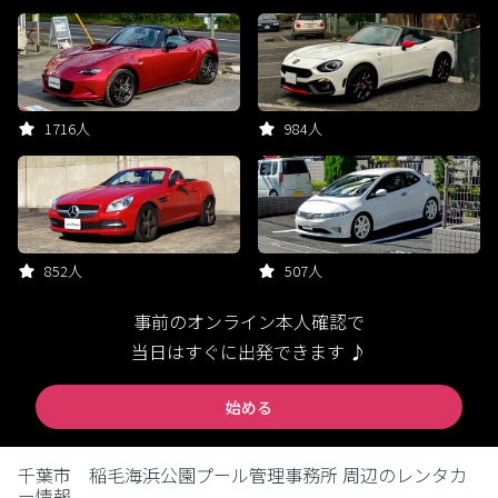
1716人
984人
852人
507人
事前のオンライン本人確認で
当日はすぐに出発できます ♪
始める
千葉市 稲毛海浜公園プール管理事務所 周辺のレンタカ
ー情報