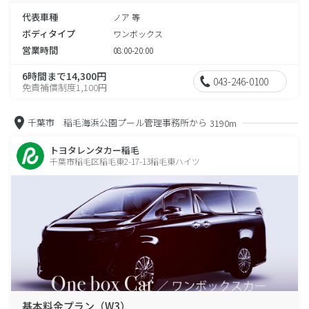
代表車種
ノア 等
ボディタイプ
ワンボックス
営業時間
08:00-20:00
6時間まで14,300円
043-246-0100
免責補償制度1,100円
千葉市 稲毛海浜公園プール管理事務所から
3190m
トヨタレンタカー稲毛
千葉市稲毛区稲毛東2-17-13稲毛東ハイツ
基本料金プラン（W3）