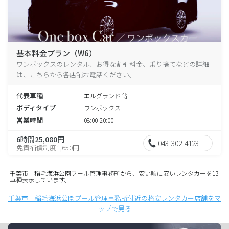
基本料金プラン（W6）
ワンボックスのレンタル、お得な割引料金、乗り捨てなどの詳細
は、こちらから各店舗お電話ください。
代表車種
エルグランド 等
ボディタイプ
ワンボックス
営業時間
08:00-20:00
6時間25,080円
043-302-4123
免責補償制度1,650円
千葉市 稲毛海浜公園プール管理事務所から、安い順に安いレンタカーを13
車種表示しています。
千葉市 稲毛海浜公園プール管理事務所付近の格安レンタカー店舗をマ
ップで見る