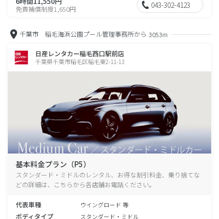
6時間11,550円
043-302-4123
免責補償制度1,650円
千葉市 稲毛海浜公園プール管理事務所から
3053m
日産レンタカー稲毛西口駅前店
千葉県千葉市稲毛区稲毛東2-11-13
基本料金プラン（P5）
スタンダード・ミドルのレンタル、お得な割引料金、乗り捨てな
どの詳細は、こちらから各店舗お電話ください。
代表車種
ウイングロード 等
ボディタイプ
スタンダード・ミドル