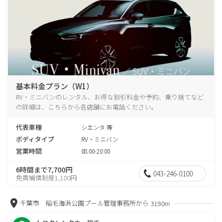
基本料金プラン（W1）
RV・ミニバンのレンタル、お得な割引料金や予約、乗り捨てなど
の詳細は、こちらから各店舗にお電話ください。
代表車種
シエンタ 等
ボディタイプ
RV・ミニバン
営業時間
08:00-20:00
6時間まで7,700円
043-246-0100
免責補償制度1,100円
千葉市 稲毛海浜公園プール管理事務所から
3190m