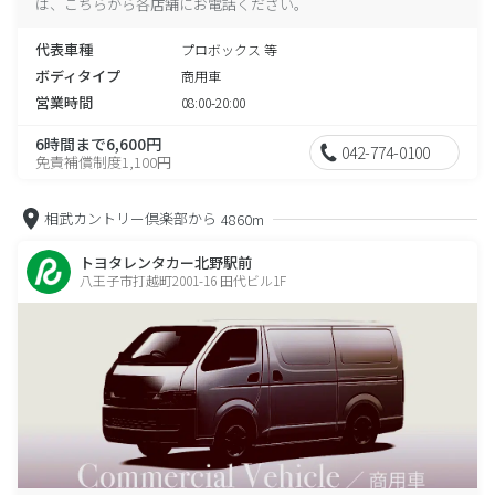
は、こちらから各店舗にお電話ください。
代表車種
プロボックス 等
ボディタイプ
商用車
営業時間
08:00-20:00
6時間まで6,600円
042-774-0100
免責補償制度1,100円
相武カントリー倶楽部から
4860m
トヨタレンタカー北野駅前
八王子市打越町2001-16 田代ビル1F