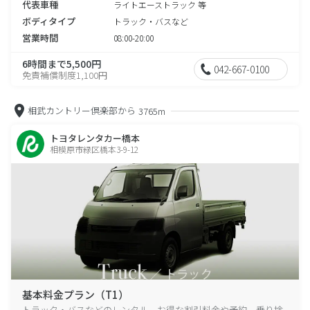
代表車種
ライトエーストラック 等
ボディタイプ
トラック・バスなど
営業時間
08:00-20:00
6時間まで5,500円
042-667-0100
免責補償制度1,100円
相武カントリー倶楽部から
3765m
トヨタレンタカー橋本
相模原市緑区橋本3-9-12
基本料金プラン（T1）
トラック・バスなどのレンタル、お得な割引料金や予約、乗り捨