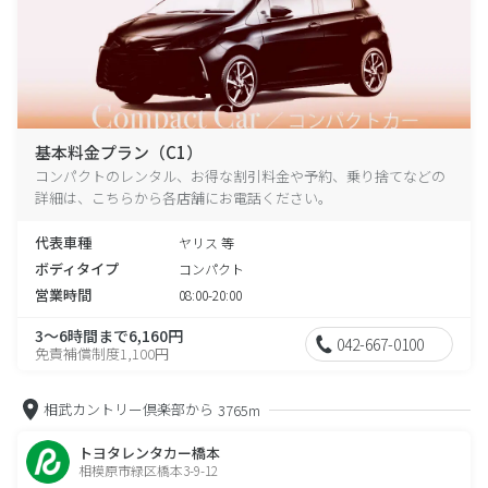
基本料金プラン（C1）
コンパクトのレンタル、お得な割引料金や予約、乗り捨てなどの
詳細は、こちらから各店舗にお電話ください。
代表車種
ヤリス 等
ボディタイプ
コンパクト
営業時間
08:00-20:00
3～6時間まで6,160円
042-667-0100
免責補償制度1,100円
相武カントリー倶楽部から
3765m
トヨタレンタカー橋本
相模原市緑区橋本3-9-12