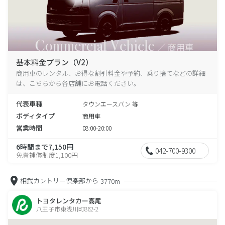
基本料金プラン（V2）
商用車のレンタル、お得な割引料金や予約、乗り捨てなどの詳細
は、こちらから各店舗にお電話ください。
代表車種
タウンエースバン 等
ボディタイプ
商用車
営業時間
08:00-20:00
6時間まで7,150円
042-700-9300
免責補償制度1,100円
相武カントリー倶楽部から
3770m
トヨタレンタカー高尾
八王子市東浅川町862-2