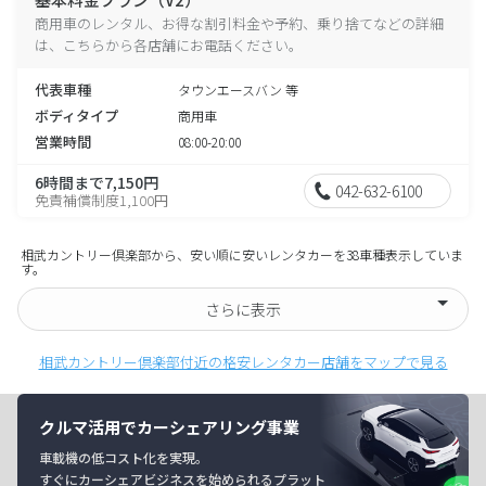
商用車のレンタル、お得な割引料金や予約、乗り捨てなどの詳細
は、こちらから各店舗にお電話ください。
代表車種
タウンエースバン 等
ボディタイプ
商用車
営業時間
08:00-20:00
6時間まで7,150円
042-632-6100
免責補償制度1,100円
相武カントリー倶楽部から、安い順に安いレンタカーを38車種表示していま
す。
さらに表示
相武カントリー倶楽部付近の格安レンタカー店舗をマップで見る
クルマ活用でカーシェアリング事業
車載機の低コスト化を実現。
すぐにカーシェアビジネスを始められるプラット