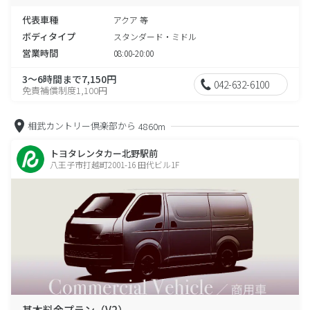
代表車種
アクア 等
ボディタイプ
スタンダード・ミドル
営業時間
08:00-20:00
3～6時間まで7,150円
042-632-6100
免責補償制度1,100円
相武カントリー倶楽部から
4860m
トヨタレンタカー北野駅前
八王子市打越町2001-16 田代ビル1F
基本料金プラン（V2）