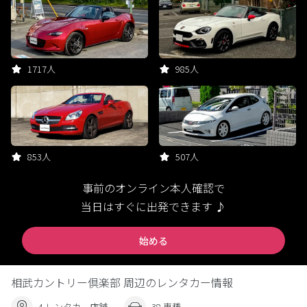
1717人
985人
853人
507人
事前のオンライン本人確認で
当日はすぐに出発できます ♪
始める
相武カントリー倶楽部 周辺のレンタカー情報
4 レンタカー店舗
38 車種