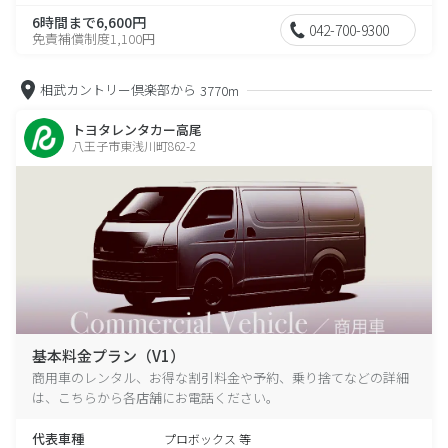
6時間まで6,600円
042-700-9300
免責補償制度1,100円
相武カントリー倶楽部から
3770m
トヨタレンタカー高尾
八王子市東浅川町862-2
基本料金プラン（V1）
商用車のレンタル、お得な割引料金や予約、乗り捨てなどの詳細
は、こちらから各店舗にお電話ください。
代表車種
プロボックス 等