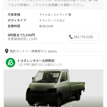
てなどの詳細は、こちらから各店舗にお電話ください。
代表車種
ライトエーストラック 等
ボディタイプ
トラック・バスなど
営業時間
08:00-20:00
6時間まで5,500円
042-774-0100
免責補償制度1,100円
相武カントリー倶楽部から
4860m
トヨタレンタカー北野駅前
八王子市打越町2001-16 田代ビル1F