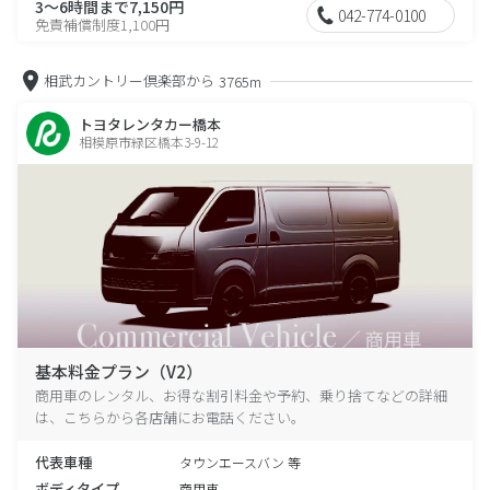
3～6時間まで7,150円
042-774-0100
免責補償制度1,100円
相武カントリー倶楽部から
3765m
トヨタレンタカー橋本
相模原市緑区橋本3-9-12
基本料金プラン（V2）
商用車のレンタル、お得な割引料金や予約、乗り捨てなどの詳細
は、こちらから各店舗にお電話ください。
代表車種
タウンエースバン 等
ボディタイプ
商用車