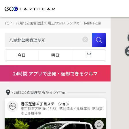
TOP
›
八潮北公園管理詰所 周辺の安い レンタカー Rent-a-Car
今日
明日
24時間 アプリで出発・返却できるクルマ
八潮北公園管理詰所から
2977m
港区芝浦４丁目ステーション
東京都港区芝浦4-15-33　芝浦清水ビル駐車場  芝浦清
水ビル駐車場