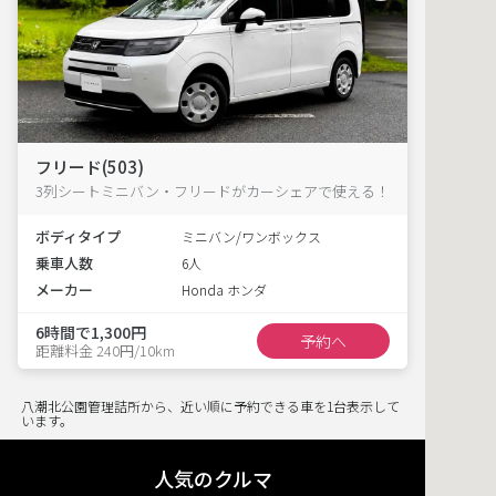
フリード(503)
3列シートミニバン・フリードがカーシェアで使える！
ボディタイプ
ミニバン/ワンボックス
乗車人数
6人
メーカー
Honda ホンダ
6時間で1,300円
予約へ
距離料金 240円/10km
八潮北公園管理詰所から、近い順に予約できる車を1台表示して
います。
人気のクルマ