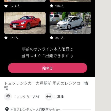
1716人
984人
852人
507人
事前のオンライン本人確認で
当日はすぐに出発できます ♪
始める
トヨタレンタカー大月駅前 周辺のレンタカー情
報
1 レンタカー店舗
9 車種
トヨタレンタカー大月駅前から
0m