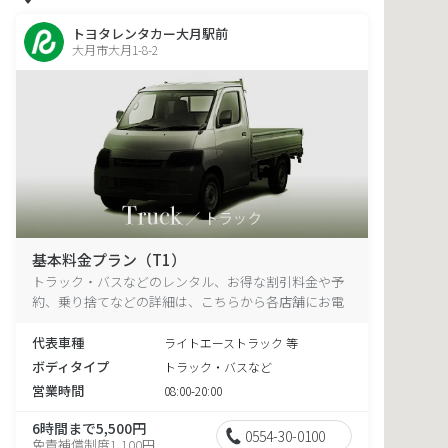
トヨタレンタカー大月駅前
大月市大月1-8-2
基本料金プラン（T1）
トラック・バスなどのレンタル、お得な割引料金や予
約、乗り捨てなどの詳細は、こちらから各店舗にお電
話ください。
代表車種
ライトエーストラック 等
ボディタイプ
トラック・バスなど
営業時間
08:00-20:00
6時間まで5,500円
0554-30-0100
免責補償制度1,100円