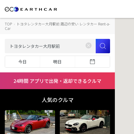
TOP
›
トヨタレンタカー大月駅前 周辺の安い レンタカー Rent-a-
Car
今日
明日
24時間 アプリで出発・返却できるクルマ
人気のクルマ