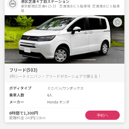
港区芝浦４丁目ステーション
東京都港区芝浦4-15-33　芝浦清水ビル駐車場  芝浦清水ビル駐車
場
フリード(503)
3列シートミニバン・フリードがカーシェアで使える！
ボディタイプ
ミニバン/ワンボックス
乗車人数
6人
メーカー
Honda ホンダ
6時間で1,300円
予約へ
距離料金 240円/10km