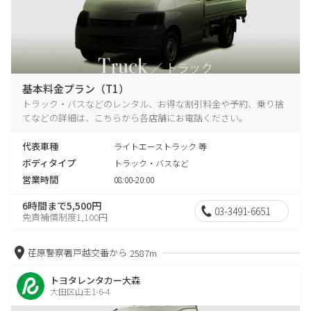
基本料金プラン（T1）
トラック・バスなどのレンタル、お得な割引料金や予約、乗り捨
てなどの詳細は、こちらから各店舗にお電話ください。
代表車種
ライトエーストラック 等
ボディタイプ
トラック・バスなど
営業時間
08:00-20:00
6時間まで5,500円
03-3491-6651
免責補償制度1,100円
荏原警察署戸越交番から
2587m
トヨタレンタカー大森
大田区山王1-6-4