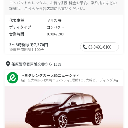
コンパクトのレンタル、お得な割引料金や予約、乗り捨てなどの
詳細は、こちらから各店舗にお電話ください。
代表車種
ヤリス 等
ボディタイプ
コンパクト
営業時間
08:00-20:00
3～6時間まで7,370円
03-3491-6100
免責補償制度1,100円
荏原警察署戸越交番から
1538m
トヨタレンタカー大崎ニューシティ
品川区大崎1-6-1大崎ニュ-シティ1号館TOC大崎ビルディング3階