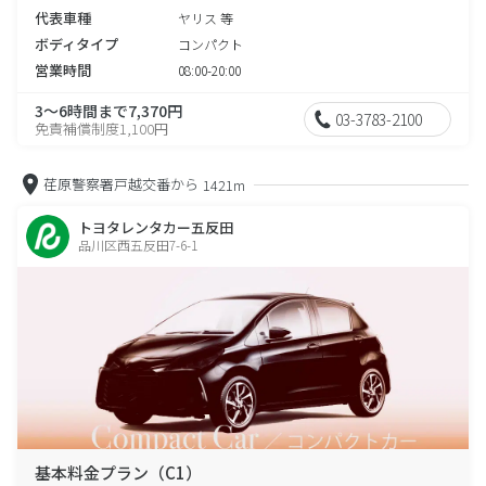
代表車種
ヤリス 等
ボディタイプ
コンパクト
営業時間
08:00-20:00
3～6時間まで7,370円
03-3783-2100
免責補償制度1,100円
荏原警察署戸越交番から
1421m
トヨタレンタカー五反田
品川区西五反田7-6-1
基本料金プラン（C1）