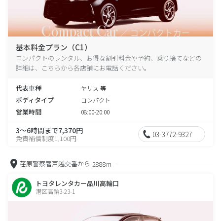
基本料金プラン（C1）
コンパクトのレンタル、お得な割引料金や予約、乗り捨てなどの
詳細は、こちらから各店舗にお電話ください。
代表車種
ヤリス 等
ボディタイプ
コンパクト
営業時間
08:00-20:00
3～6時間まで7,370円
03-3772-9327
免責補償制度1,100円
荏原警察署戸越交番から
2888m
トヨタレンタカー品川高輪口
港区高輪3-23-1