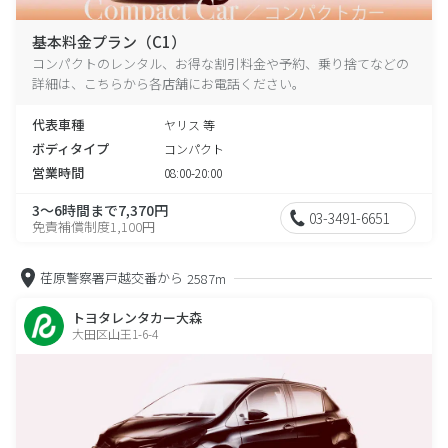
基本料金プラン（C1）
コンパクトのレンタル、お得な割引料金や予約、乗り捨てなどの
詳細は、こちらから各店舗にお電話ください。
代表車種
ヤリス 等
ボディタイプ
コンパクト
営業時間
08:00-20:00
3～6時間まで7,370円
03-3491-6651
免責補償制度1,100円
荏原警察署戸越交番から
2587m
トヨタレンタカー大森
大田区山王1-6-4