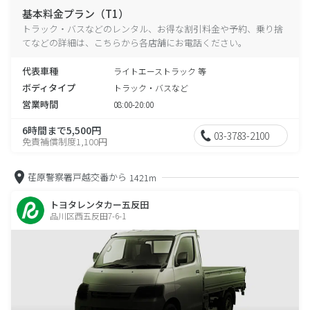
基本料金プラン（T1）
トラック・バスなどのレンタル、お得な割引料金や予約、乗り捨
てなどの詳細は、こちらから各店舗にお電話ください。
代表車種
ライトエーストラック 等
ボディタイプ
トラック・バスなど
営業時間
08:00-20:00
6時間まで5,500円
03-3783-2100
免責補償制度1,100円
荏原警察署戸越交番から
1421m
トヨタレンタカー五反田
品川区西五反田7-6-1