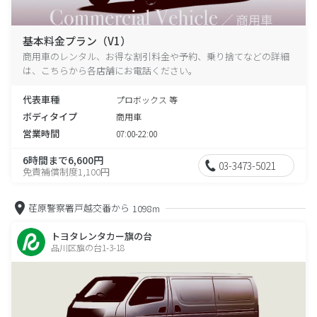
基本料金プラン（V1）
商用車のレンタル、お得な割引料金や予約、乗り捨てなどの詳細
は、こちらから各店舗にお電話ください。
代表車種
プロボックス 等
ボディタイプ
商用車
営業時間
07:00-22:00
6時間まで6,600円
03-3473-5021
免責補償制度1,100円
荏原警察署戸越交番から
1098m
トヨタレンタカー旗の台
品川区旗の台1-3-18