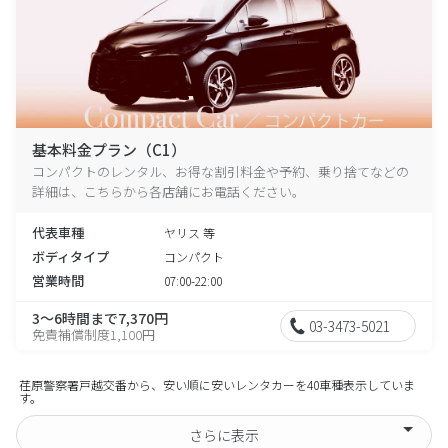
基本料金プラン（C1）
コンパクトのレンタル、お得な割引料金や予約、乗り捨てなどの
詳細は、こちらから各店舗にお電話ください。
代表車種
ヤリス 等
ボディタイプ
コンパクト
営業時間
07:00-22:00
3～6時間まで7,370円
03-3473-5021
免責補償制度1,100円
荏原警察署戸越交番から、安い順に安いレンタカーを40車種表示していま
す。
さらに表示