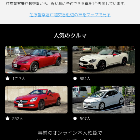
荏原警察署戸越交番から、近い順に予約できる車を1台表示しています。
荏原警察署戸越交番近辺の車をマップで見る
人気のクルマ
1717人
984人
852人
507人
事前のオンライン本人確認で