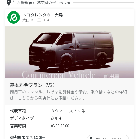
荏原警察署戸越交番から
2587m
トヨタレンタカー大森
大田区山王1-6-4
基本料金プラン（V2）
商用車のレンタル、お得な割引料金や予約、乗り捨てなどの詳細
は、こちらから各店舗にお電話ください。
代表車種
タウンエースバン 等
ボディタイプ
商用車
営業時間
08:00-20:00
6時間まで7,150円