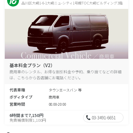
品川区大崎1-6-1大崎ニュ-シティ1号館TOC大崎ビルディング3階
基本料金プラン（V2）
商用車のレンタル、お得な割引料金や予約、乗り捨てなどの詳細
は、こちらから各店舗にお電話ください。
代表車種
タウンエースバン 等
ボディタイプ
商用車
営業時間
08:00-20:00
6時間まで7,150円
03-3491-6651
免責補償制度1,100円