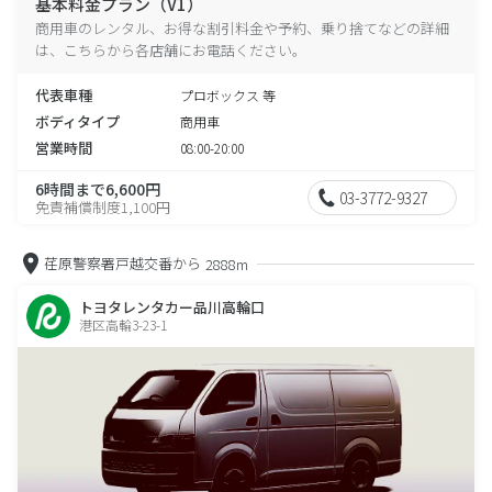
基本料金プラン（V1）
商用車のレンタル、お得な割引料金や予約、乗り捨てなどの詳細
は、こちらから各店舗にお電話ください。
代表車種
プロボックス 等
ボディタイプ
商用車
営業時間
08:00-20:00
6時間まで6,600円
03-3772-9327
免責補償制度1,100円
荏原警察署戸越交番から
2888m
トヨタレンタカー品川高輪口
港区高輪3-23-1