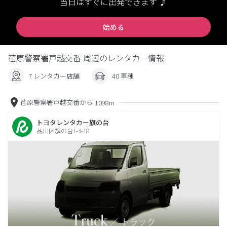
当日はすぐに出発できます ♪
始める
荏原警察署戸越交番 周辺のレンタカー情報
7 レンタカー店舗
40 車種
荏原警察署戸越交番から
1098m
トヨタレンタカー旗の台
品川区旗の台1-3-18