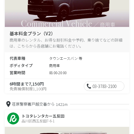
基本料金プラン（V2）
商用車のレンタル、お得な割引料金や予約、乗り捨てなどの詳細
は、こちらから各店舗にお電話ください。
代表車種
タウンエースバン 等
ボディタイプ
商用車
営業時間
08:00-20:00
6時間まで7,150円
03-3783-2100
免責補償制度1,100円
荏原警察署戸越交番から
1421m
トヨタレンタカー五反田
品川区西五反田7-6-1