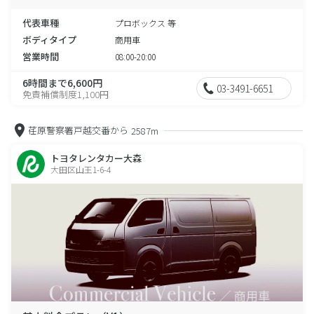
代表車種
プロボックス 等
ボディタイプ
商用車
営業時間
08:00-20:00
6時間まで6,600円
03-3491-6651
免責補償制度1,100円
荏原警察署戸越交番から
2587m
トヨタレンタカー大森
大田区山王1-6-4