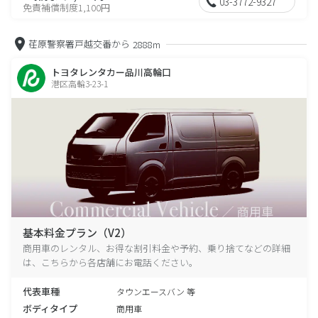
03-3772-9327
免責補償制度1,100円
荏原警察署戸越交番から
2888m
トヨタレンタカー品川高輪口
港区高輪3-23-1
基本料金プラン（V2）
商用車のレンタル、お得な割引料金や予約、乗り捨てなどの詳細
は、こちらから各店舗にお電話ください。
代表車種
タウンエースバン 等
ボディタイプ
商用車