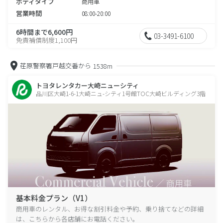
ボディタイプ
商用車
営業時間
08:00-20:00
6時間まで6,600円
03-3491-6100
免責補償制度1,100円
荏原警察署戸越交番から
1538m
トヨタレンタカー大崎ニューシティ
品川区大崎1-6-1大崎ニュ-シティ1号館TOC大崎ビルディング3階
基本料金プラン（V1）
商用車のレンタル、お得な割引料金や予約、乗り捨てなどの詳細
は、こちらから各店舗にお電話ください。