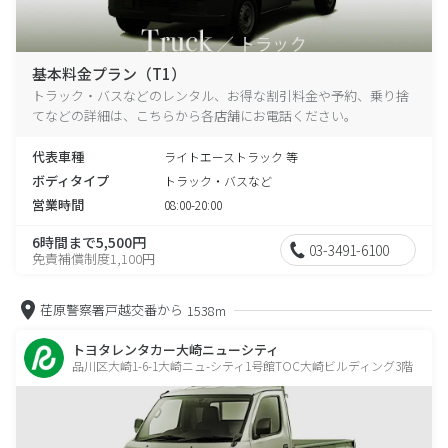
基本料金プラン（T1）
トラック・バスなどのレンタル、お得な割引料金や予約、乗り捨
てなどの詳細は、こちらから各店舗にお電話ください。
代表車種
ライトエーストラック 等
ボディタイプ
トラック・バスなど
営業時間
08:00-20:00
6時間まで5,500円
03-3491-6100
免責補償制度1,100円
荏原警察署戸越交番から
1538m
トヨタレンタカー大崎ニューシティ
品川区大崎1-6-1大崎ニュ-シティ1号館TOC大崎ビルディング3階