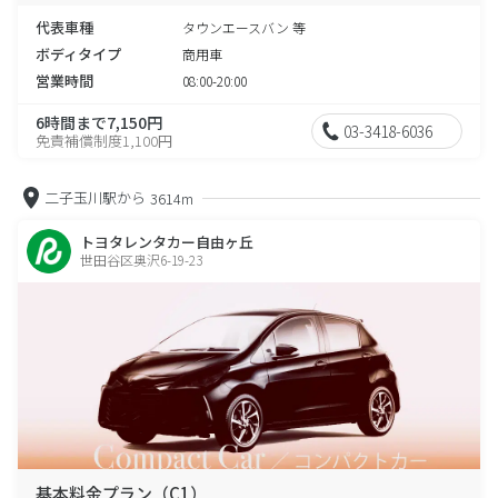
代表車種
タウンエースバン 等
ボディタイプ
商用車
営業時間
08:00-20:00
6時間まで7,150円
03-3418-6036
免責補償制度1,100円
二子玉川駅から
3614m
トヨタレンタカー自由ヶ丘
世田谷区奥沢6-19-23
基本料金プラン（C1）