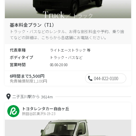
基本料金プラン（T1）
トラック・バスなどのレンタル、お得な割引料金や予約、乗り捨
てなどの詳細は、こちらから各店舗にお電話ください。
代表車種
ライトエーストラック 等
ボディタイプ
トラック・バスなど
営業時間
08:00-20:00
6時間まで5,500円
044-822-0100
免責補償制度1,100円
二子玉川駅から
3614m
トヨタレンタカー自由ヶ丘
世田谷区奥沢6-19-23