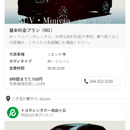
基本料金プラン（W1）
RV・ミニバンのレンタル、お得な割引料金や予約、乗り捨てなど
の詳細は、こちらから各店舗にお電話ください。
代表車種
シエンタ 等
ボディタイプ
RV・ミニバン
営業時間
08:00-20:00
6時間まで7,700円
044-822-0100
免責補償制度1,100円
二子玉川駅から
3614m
トヨタレンタカー自由ヶ丘
世田谷区奥沢6-19-23