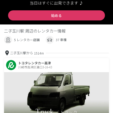
当日はすぐに出発できます ♪
始める
二子玉川駅 周辺のレンタカー情報
5 レンタカー店舗
37 車種
二子玉川駅から
1514m
トヨタレンタカー高津
川崎市高津区溝口3-16-43