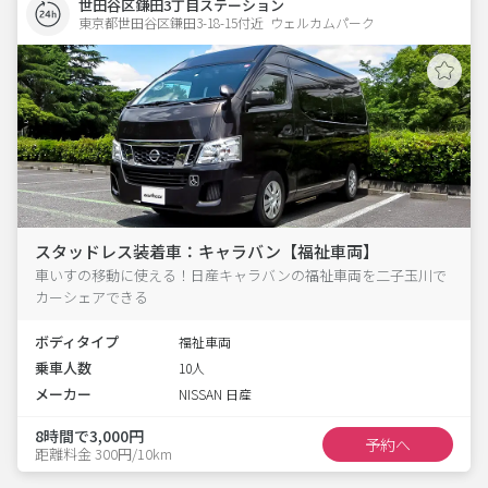
世田谷区鎌田3丁目ステーション
東京都世田谷区鎌田3-18-15付近  ウェルカムパーク
スタッドレス装着車：キャラバン【福祉車両】
車いすの移動に使える！日産キャラバンの福祉車両を二子玉川で
カーシェアできる
ボディタイプ
福祉車両
乗車人数
10人
メーカー
NISSAN 日産
8時間で3,000円
予約へ
距離料金 300円/10km