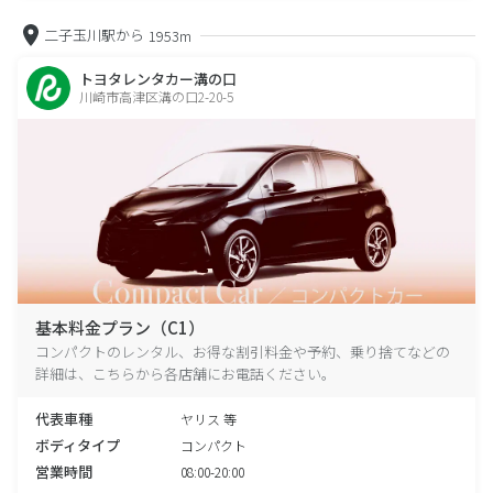
二子玉川駅から
1953m
トヨタレンタカー溝の口
川崎市高津区溝の口2-20-5
基本料金プラン（C1）
コンパクトのレンタル、お得な割引料金や予約、乗り捨てなどの
詳細は、こちらから各店舗にお電話ください。
代表車種
ヤリス 等
ボディタイプ
コンパクト
営業時間
08:00-20:00