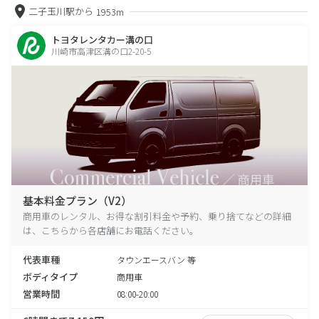
二子玉川駅から
1953m
トヨタレンタカー溝の口
川崎市高津区溝の口2-20-5
基本料金プラン（V2）
商用車のレンタル、お得な割引料金や予約、乗り捨てなどの詳細
は、こちらから各店舗にお電話ください。
代表車種
タウンエースバン 等
ボディタイプ
商用車
営業時間
08:00-20:00