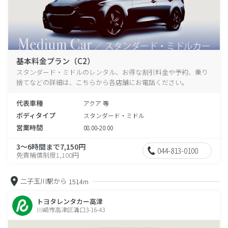
基本料金プラン（C2）
スタンダード・ミドルのレンタル、お得な割引料金や予約、乗り
捨てなどの詳細は、こちらから各店舗にお電話ください。
代表車種
アクア 等
ボディタイプ
スタンダード・ミドル
営業時間
08:00-20:00
3～6時間まで7,150円
044-813-0100
免責補償制度1,100円
二子玉川駅から
1514m
トヨタレンタカー高津
川崎市高津区溝口3-16-43