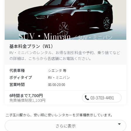
基本料金プラン（W1）
RV・ミニバンのレンタル、お得な割引料金や予約、乗り捨てなど
の詳細は、こちらから各店舗にお電話ください。
代表車種
シエンタ 等
ボディタイプ
RV・ミニバン
営業時間
08:00-20:00
6時間まで7,700円
03-3703-4491
免責補償制度1,100円
二子玉川駅から、安い順に安いレンタカーを37車種表示しています。
さらに表示