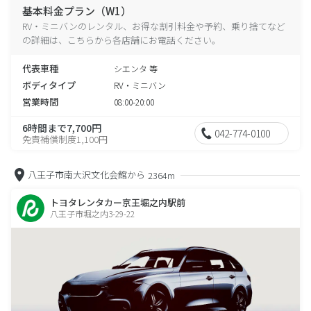
基本料金プラン（W1）
RV・ミニバンのレンタル、お得な割引料金や予約、乗り捨てなど
の詳細は、こちらから各店舗にお電話ください。
代表車種
シエンタ 等
ボディタイプ
RV・ミニバン
営業時間
08:00-20:00
6時間まで7,700円
042-774-0100
免責補償制度1,100円
八王子市南大沢文化会館から
2364m
トヨタレンタカー京王堀之内駅前
八王子市堀之内3-29-22