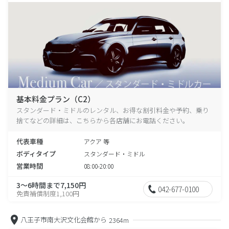
基本料金プラン（C2）
スタンダード・ミドルのレンタル、お得な割引料金や予約、乗り
捨てなどの詳細は、こちらから各店舗にお電話ください。
代表車種
アクア 等
ボディタイプ
スタンダード・ミドル
営業時間
08:00-20:00
3～6時間まで7,150円
042-677-0100
免責補償制度1,100円
八王子市南大沢文化会館から
2364m