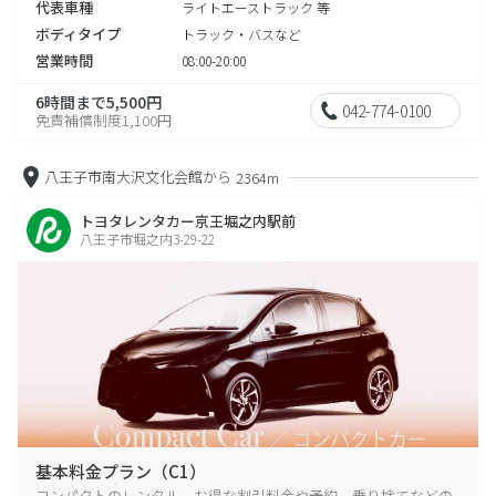
代表車種
ライトエーストラック 等
ボディタイプ
トラック・バスなど
営業時間
08:00-20:00
6時間まで5,500円
042-774-0100
免責補償制度1,100円
八王子市南大沢文化会館から
2364m
トヨタレンタカー京王堀之内駅前
八王子市堀之内3-29-22
基本料金プラン（C1）
コンパクトのレンタル、お得な割引料金や予約、乗り捨てなどの