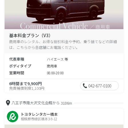
基本料金プラン（V3）
商用車のレンタル、お得な割引料金や予約、乗り捨てなどの詳細
は、こちらから各店舗にお電話ください。
代表車種
ハイエース 等
ボディタイプ
商用車
営業時間
08:00-20:00
6時間まで9,900円
042-677-0100
免責補償制度1,100円
八王子市南大沢文化会館から
3186m
トヨタレンタカー橋本
相模原市緑区橋本3-9-12