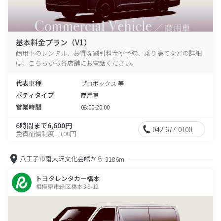
基本料金プラン（V1）
商用車のレンタル、お得な割引料金や予約、乗り捨てなどの詳細
は、こちらから各店舗にお電話ください。
代表車種
プロボックス 等
ボディタイプ
商用車
営業時間
08:00-20:00
6時間まで6,600円
042-677-0100
免責補償制度1,100円
八王子市南大沢文化会館から
3186m
トヨタレンタカー橋本
相模原市緑区橋本3-9-12