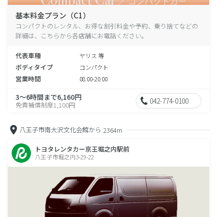
基本料金プラン（C1）
コンパクトのレンタル、お得な割引料金や予約、乗り捨てなどの
詳細は、こちらから各店舗にお電話ください。
代表車種
ヤリス 等
ボディタイプ
コンパクト
営業時間
08:00-20:00
3～6時間まで6,160円
042-774-0100
免責補償制度1,100円
八王子市南大沢文化会館から
2364m
トヨタレンタカー京王堀之内駅前
八王子市堀之内3-29-22