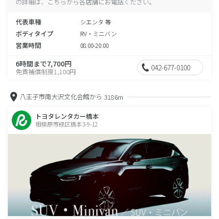
の詳細は、こちらから各店舗にお電話ください。
代表車種
シエンタ 等
ボディタイプ
RV・ミニバン
営業時間
08:00-20:00
6時間まで7,700円
042-677-0100
免責補償制度1,100円
八王子市南大沢文化会館から
3186m
トヨタレンタカー橋本
相模原市緑区橋本3-9-12