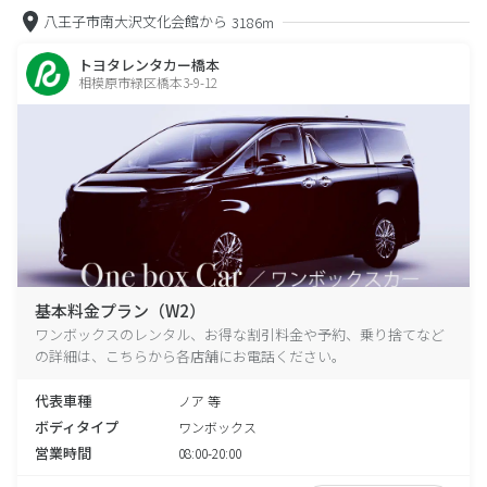
八王子市南大沢文化会館から
3186m
トヨタレンタカー橋本
相模原市緑区橋本3-9-12
基本料金プラン（W2）
ワンボックスのレンタル、お得な割引料金や予約、乗り捨てなど
の詳細は、こちらから各店舗にお電話ください。
代表車種
ノア 等
ボディタイプ
ワンボックス
営業時間
08:00-20:00