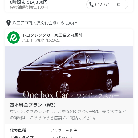
6時間まで14,300円
042-774-0100
免責補償制度1,100円
八王子市南大沢文化会館から
2364m
トヨタレンタカー京王堀之内駅前
八王子市堀之内3-29-22
基本料金プラン（W3）
ワンボックスのレンタル、お得な割引料金や予約、乗り捨てなど
の詳細は、こちらから各店舗にお電話ください。
代表車種
アルファード 等
ボディタイプ
ワンボックス