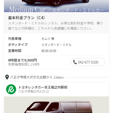
基本料金プラン（C4）
スタンダード・ミドルのレンタル、お得な割引料金や予約、乗り
捨てなどの詳細は、こちらから各店舗にお電話ください。
代表車種
カムリ 等
ボディタイプ
スタンダード・ミドル
営業時間
08:00-20:00
6時間まで9,900円
042-677-0100
免責補償制度1,100円
八王子市南大沢文化会館から
2364m
トヨタレンタカー京王堀之内駅前
八王子市堀之内3-29-22