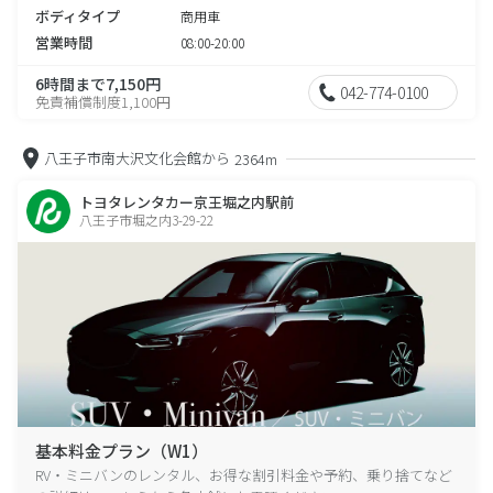
ボディタイプ
商用車
営業時間
08:00-20:00
6時間まで7,150円
042-774-0100
免責補償制度1,100円
八王子市南大沢文化会館から
2364m
トヨタレンタカー京王堀之内駅前
八王子市堀之内3-29-22
基本料金プラン（W1）
RV・ミニバンのレンタル、お得な割引料金や予約、乗り捨てなど