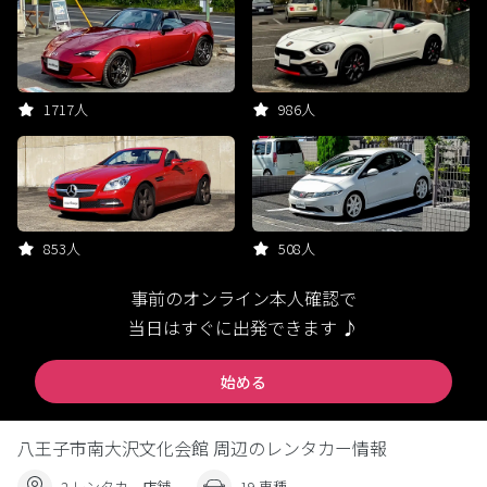
1717人
986人
853人
508人
事前のオンライン本人確認で
当日はすぐに出発できます ♪
始める
八王子市南大沢文化会館 周辺のレンタカー情報
2 レンタカー店舗
19 車種