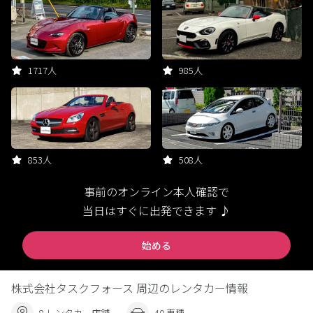
1717人
985人
853人
508人
事前のオンライン本人確認で
当日はすぐに出発できます ♪
始める
株式会社タスクフォース 周辺のレンタカー情報
8 レンタカー店舗
40 車種