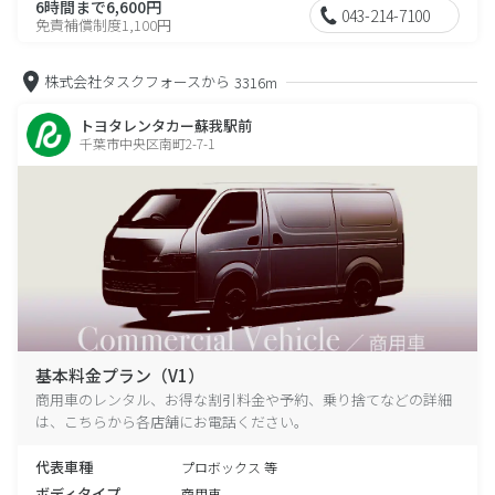
6時間まで6,600円
043-214-7100
免責補償制度1,100円
株式会社タスクフォースから
3316m
トヨタレンタカー蘇我駅前
千葉市中央区南町2-7-1
基本料金プラン（V1）
商用車のレンタル、お得な割引料金や予約、乗り捨てなどの詳細
は、こちらから各店舗にお電話ください。
代表車種
プロボックス 等
ボディタイプ
商用車