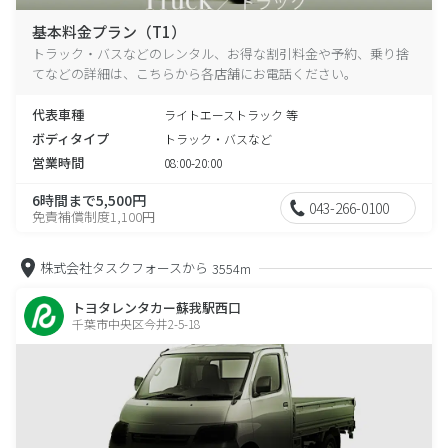
基本料金プラン（T1）
トラック・バスなどのレンタル、お得な割引料金や予約、乗り捨
てなどの詳細は、こちらから各店舗にお電話ください。
代表車種
ライトエーストラック 等
ボディタイプ
トラック・バスなど
営業時間
08:00-20:00
6時間まで5,500円
043-266-0100
免責補償制度1,100円
株式会社タスクフォースから
3554m
トヨタレンタカー蘇我駅西口
千葉市中央区今井2-5-18