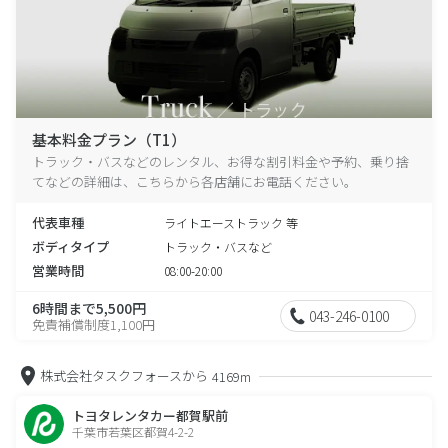
基本料金プラン（T1）
トラック・バスなどのレンタル、お得な割引料金や予約、乗り捨
てなどの詳細は、こちらから各店舗にお電話ください。
代表車種
ライトエーストラック 等
ボディタイプ
トラック・バスなど
営業時間
08:00-20:00
6時間まで5,500円
043-246-0100
免責補償制度1,100円
株式会社タスクフォースから
4169m
トヨタレンタカー都賀駅前
千葉市若葉区都賀4-2-2