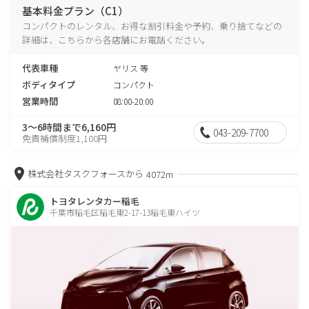
基本料金プラン（C1）
コンパクトのレンタル、お得な割引料金や予約、乗り捨てなどの
詳細は、こちらから各店舗にお電話ください。
代表車種
ヤリス 等
ボディタイプ
コンパクト
営業時間
08:00-20:00
3～6時間まで6,160円
043-209-7700
免責補償制度1,100円
株式会社タスクフォースから
4072m
トヨタレンタカー稲毛
千葉市稲毛区稲毛東2-17-13稲毛東ハイツ