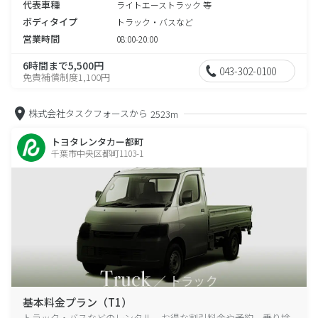
代表車種
ライトエーストラック 等
ボディタイプ
トラック・バスなど
営業時間
08:00-20:00
6時間まで5,500円
043-302-0100
免責補償制度1,100円
株式会社タスクフォースから
2523m
トヨタレンタカー都町
千葉市中央区都町1103-1
基本料金プラン（T1）
トラック・バスなどのレンタル、お得な割引料金や予約、乗り捨