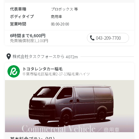
代表車種
プロボックス 等
ボディタイプ
商用車
営業時間
08:00-20:00
6時間まで6,600円
043-209-7700
免責補償制度1,100円
株式会社タスクフォースから
4072m
トヨタレンタカー稲毛
千葉市稲毛区稲毛東2-17-13稲毛東ハイツ
基本料金プラン（V1）