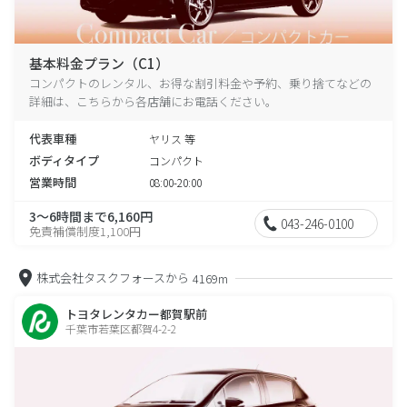
基本料金プラン（C1）
コンパクトのレンタル、お得な割引料金や予約、乗り捨てなどの
詳細は、こちらから各店舗にお電話ください。
代表車種
ヤリス 等
ボディタイプ
コンパクト
営業時間
08:00-20:00
3～6時間まで6,160円
043-246-0100
免責補償制度1,100円
株式会社タスクフォースから
4169m
トヨタレンタカー都賀駅前
千葉市若葉区都賀4-2-2