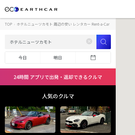
TOP
›
ホテルニューツカモト 周辺の安い レンタカー Rent-a-Car
今日
明日
24時間 アプリで出発・返却できるクルマ
人気のクルマ