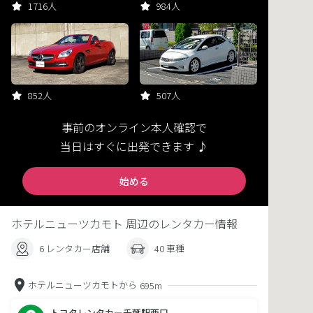
1716人
984人
852人
507人
事前のオンライン本人確認で
当日はすぐに出発できます ♪
始める
ホテルニューツカモト 周辺のレンタカー情報
6 レンタカー店舗
40 車種
ホテルニューツカモトから
695m
トヨタレンタカー千葉駅西口