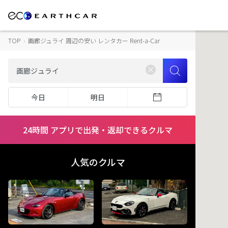
TOP
›
画廊ジュライ 周辺の安い レンタカー Rent-a-Car
今日
明日
24時間 アプリで出発・返却できるクルマ
人気のクルマ