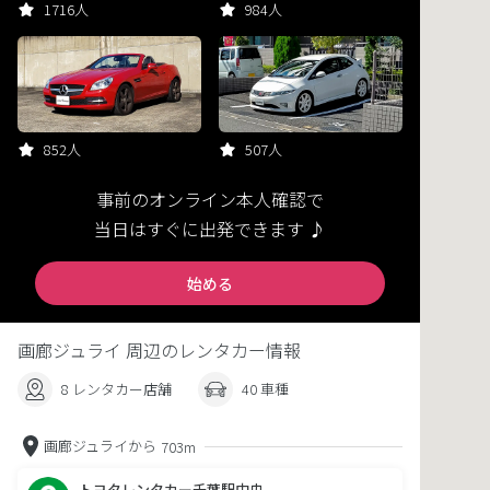
1716人
984人
852人
507人
事前のオンライン本人確認で
当日はすぐに出発できます ♪
始める
画廊ジュライ 周辺のレンタカー情報
8 レンタカー店舗
40 車種
画廊ジュライから
703m
トヨタレンタカー千葉駅中央