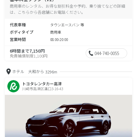
商用車のレンタル、お得な割引料金や予約、乗り捨てなどの詳細
は、こちらから各店舗にお電話ください。
代表車種
タウンエースバン 等
ボディタイプ
商用車
営業時間
08:00-20:00
6時間まで7,150円
044-740-0055
免責補償制度1,100円
ホテル 大和から
3296m
トヨタレンタカー高津
川崎市高津区溝口3-16-43