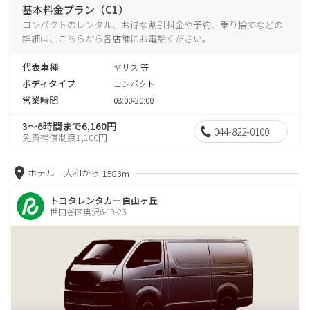
基本料金プラン（C1）
コンパクトのレンタル、お得な割引料金や予約、乗り捨てなどの
詳細は、こちらから各店舗にお電話ください。
代表車種
ヤリス 等
ボディタイプ
コンパクト
営業時間
08:00-20:00
3～6時間まで6,160円
044-822-0100
免責補償制度1,100円
ホテル 大和から
1583m
トヨタレンタカー自由ヶ丘
世田谷区奥沢6-19-23