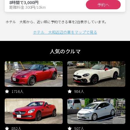
8時間で3,000円
予約へ
距離料金 300円/10km
ホテル 大和から、近い順に予約できる車を2台表示しています。
ホテル 大和近辺の車をマップで見る
人気のクルマ
1716人
984人
852人
507人