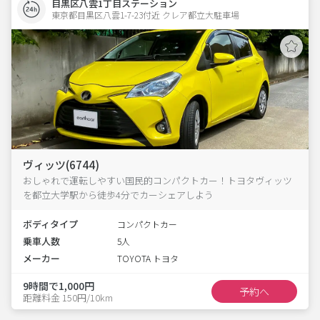
目黒区八雲1丁目ステーション
東京都目黒区八雲1-7-23付近 クレア都立大駐車場  
ヴィッツ(6744)
おしゃれで運転しやすい国民的コンパクトカー！トヨタヴィッツ
を都立大学駅から徒歩4分でカーシェアしよう
ボディタイプ
コンパクトカー
乗車人数
5人
メーカー
TOYOTA トヨタ
9時間で1,000円
予約へ
距離料金 150円/10km