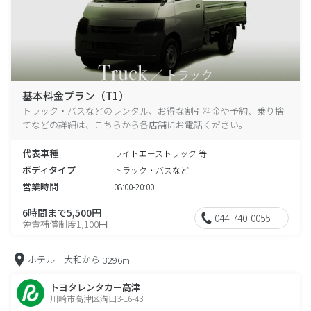
基本料金プラン（T1）
トラック・バスなどのレンタル、お得な割引料金や予約、乗り捨
てなどの詳細は、こちらから各店舗にお電話ください。
代表車種
ライトエーストラック 等
ボディタイプ
トラック・バスなど
営業時間
08:00-20:00
6時間まで5,500円
044-740-0055
免責補償制度1,100円
ホテル 大和から
3296m
トヨタレンタカー高津
川崎市高津区溝口3-16-43