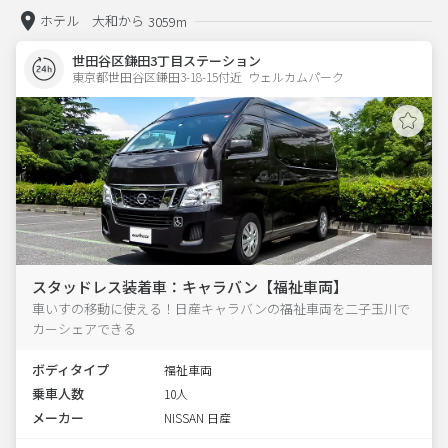
ホテル 大和から
3059m
世田谷区鎌田3丁目ステーション
東京都世田谷区鎌田3-18-15付近  ウェルカムパーク
スタッドレス装着車：キャラバン【福祉車両】
車いすの移動に使える！日産キャラバンの福祉車両を二子玉川で
カーシェアできる
ボディタイプ
福祉車両
乗車人数
10人
メーカー
NISSAN 日産