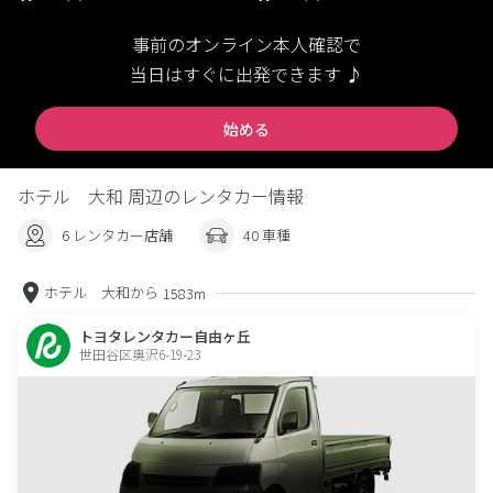
事前のオンライン本人確認で
当日はすぐに出発できます ♪
始める
ホテル 大和 周辺のレンタカー情報
6 レンタカー店舗
40 車種
ホテル 大和から
1583m
トヨタレンタカー自由ヶ丘
世田谷区奥沢6-19-23