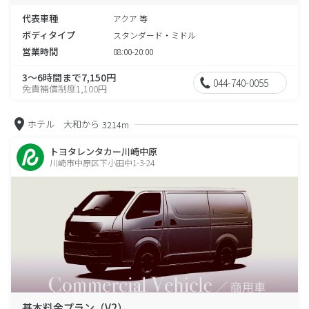
代表車種
アクア 等
ボディタイプ
スタンダード・ミドル
営業時間
08:00-20:00
3～6時間まで7,150円
044-740-0055
免責補償制度1,100円
ホテル 大和から
3214m
トヨタレンタカー川崎中原
川崎市中原区下小田中1-3-24
基本料金プラン（V2）