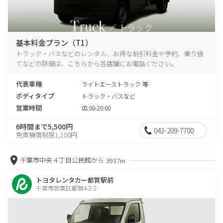
基本料金プラン（T1）
トラック・バスなどのレンタル、お得な割引料金や予約、乗り捨
てなどの詳細は、こちらから各店舗にお電話ください。
代表車種
ライトエーストラック 等
ボディタイプ
トラック・バスなど
営業時間
08:00-20:00
6時間まで5,500円
043-209-7700
免責補償制度1,100円
千葉市中央４丁目公民館から
3937m
トヨタレンタカー都賀駅前
千葉市若葉区都賀4-2-2