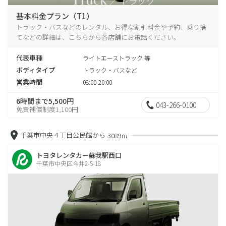
基本料金プラン（T1）
トラック・バスなどのレンタル、お得な割引料金や予約、乗り捨
てなどの詳細は、こちらから各店舗にお電話ください。
代表車種
ライトエーストラック 等
ボディタイプ
トラック・バスなど
営業時間
08:00-20:00
6時間まで5,500円
043-266-0100
免責補償制度1,100円
千葉市中央４丁目公民館から
3089m
トヨタレンタカー蘇我駅西口
千葉市中央区今井2-5-18