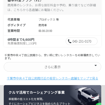
商用車のレンタル、お得な割引料金や予約、乗り捨てなどの詳細
は、こちらから各店舗にお電話ください。
代表車種
プロボックス 等
ボディタイプ
商用車
営業時間
08:00-20:00
6時間まで6,600円
043-231-0170
免責補償制度1,100円
千葉市中央４丁目公民館から、安い順に安いレンタカーを40車種表示してい
ます。
さらに表示
千葉市中央４丁目公民館付近の格安レンタカー店舗をマップで見る
クルマ活用でカーシェアリング事業
車載機の低コスト化を実現。
すぐにカーシェアビジネスを始められるプラット