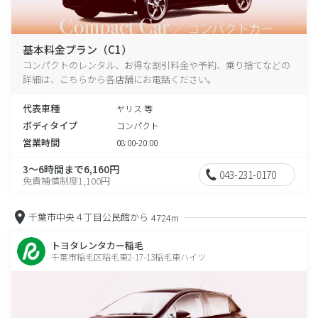
基本料金プラン（C1）
コンパクトのレンタル、お得な割引料金や予約、乗り捨てなどの
詳細は、こちらから各店舗にお電話ください。
代表車種
ヤリス 等
ボディタイプ
コンパクト
営業時間
08:00-20:00
3～6時間まで6,160円
043-231-0170
免責補償制度1,100円
千葉市中央４丁目公民館から
4724m
トヨタレンタカー稲毛
千葉市稲毛区稲毛東2-17-13稲毛東ハイツ