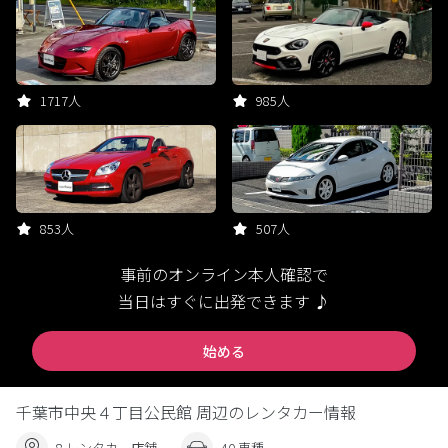
1717人
985人
853人
507人
事前のオンライン本人確認で
当日はすぐに出発できます ♪
始める
千葉市中央４丁目公民館 周辺のレンタカー情報
8 レンタカー店舗
40 車種