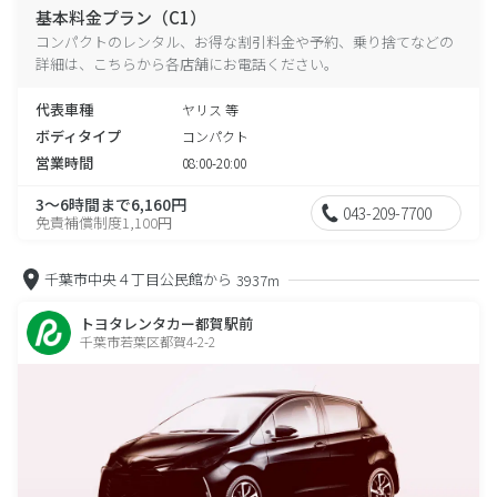
基本料金プラン（C1）
コンパクトのレンタル、お得な割引料金や予約、乗り捨てなどの
詳細は、こちらから各店舗にお電話ください。
代表車種
ヤリス 等
ボディタイプ
コンパクト
営業時間
08:00-20:00
3～6時間まで6,160円
043-209-7700
免責補償制度1,100円
千葉市中央４丁目公民館から
3937m
トヨタレンタカー都賀駅前
千葉市若葉区都賀4-2-2