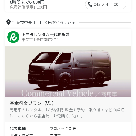
6時間まで6,600円
043-214-7100
免責補償制度1,100円
千葉市中央４丁目公民館から
2822m
トヨタレンタカー蘇我駅前
千葉市中央区南町2-7-1
基本料金プラン（V1）
商用車のレンタル、お得な割引料金や予約、乗り捨てなどの詳細
は、こちらから各店舗にお電話ください。
代表車種
プロボックス 等
ボディタイプ
商用車