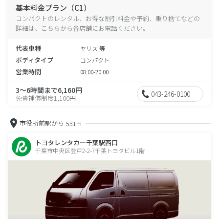
基本料金プラン（C1）
コンパクトのレンタル、お得な割引料金や予約、乗り捨てなどの
詳細は、こちらから各店舗にお電話ください。
代表車種
ヤリス 等
ボディタイプ
コンパクト
営業時間
08:00-20:00
3～6時間まで6,160円
043-246-0100
免責補償制度1,100円
市役所前駅から
531m
トヨタレンタカー千葉駅西口
千葉市中央区登戸2-2-7千葉トヨタビル1階