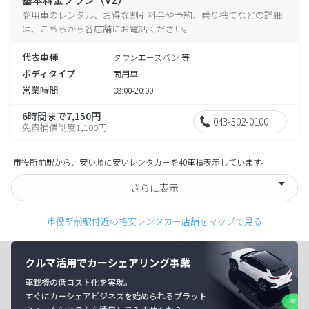
商用車のレンタル、お得な割引料金や予約、乗り捨てなどの詳細
は、こちらから各店舗にお電話ください。
代表車種
タウンエースバン 等
ボディタイプ
商用車
営業時間
08:00-20:00
6時間まで7,150円
043-302-0100
免責補償制度1,100円
市役所前駅から、安い順に安いレンタカーを40車種表示しています。
さらに表示
市役所前駅付近の格安レンタカー店舗をマップで見る
クルマ活用でカーシェアリング事業
車載機の低コスト化を実現。
すぐにカーシェアビジネスを始められるプラット