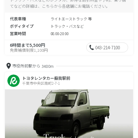
てなどの詳細は、こちらから各店舗にお電話ください。
代表車種
ライトエーストラック 等
ボディタイプ
トラック・バスなど
営業時間
08:00-20:00
6時間まで5,500円
043-214-7100
免責補償制度1,100円
市役所前駅から
3480m
トヨタレンタカー蘇我駅前
千葉市中央区南町2-7-1