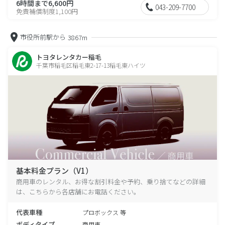
6時間まで6,600円
043-209-7700
免責補償制度1,100円
市役所前駅から
3867m
トヨタレンタカー稲毛
千葉市稲毛区稲毛東2-17-13稲毛東ハイツ
基本料金プラン（V1）
商用車のレンタル、お得な割引料金や予約、乗り捨てなどの詳細
は、こちらから各店舗にお電話ください。
代表車種
プロボックス 等
ボディタイプ
商用車