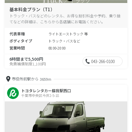
基本料金プラン（T1）
トラック・バスなどのレンタル、お得な割引料金や予約、乗り捨
てなどの詳細は、こちらから各店舗にお電話ください。
代表車種
ライトエーストラック 等
ボディタイプ
トラック・バスなど
営業時間
08:00-20:00
6時間まで5,500円
043-266-0100
免責補償制度1,100円
市役所前駅から
3659m
トヨタレンタカー蘇我駅西口
千葉市中央区今井2-5-18