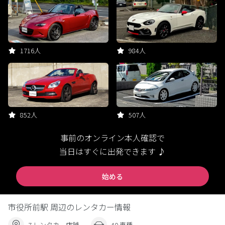
1716人
984人
852人
507人
事前のオンライン本人確認で
当日はすぐに出発できます ♪
始める
市役所前駅 周辺のレンタカー情報
7 レンタカー店舗
40 車種