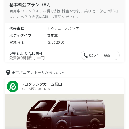
基本料金プラン（V2）
商用車のレンタル、お得な割引料金や予約、乗り捨てなどの詳細
は、こちらから各店舗にお電話ください。
代表車種
タウンエースバン 等
ボディタイプ
商用車
営業時間
08:00-20:00
6時間まで7,150円
03-3491-6651
免責補償制度1,100円
東京バニアンホテルから
2497m
トヨタレンタカー五反田
品川区西五反田7-6-1