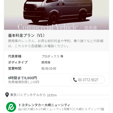
基本料金プラン（V1）
商用車のレンタル、お得な割引料金や予約、乗り捨てなどの詳細
は、こちらから各店舗にお電話ください。
代表車種
プロボックス 等
ボディタイプ
商用車
営業時間
08:00-20:00
6時間まで6,600円
03-3772-9327
免責補償制度1,100円
東京バニアンホテルから
1835m
トヨタレンタカー大崎ニューシティ
品川区大崎1-6-1大崎ニュ-シティ1号館TOC大崎ビルディング3階