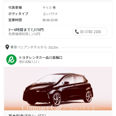
代表車種
ヤリス 等
ボディタイプ
コンパクト
営業時間
08:00-20:00
3～6時間まで7,370円
03-3783-2100
免責補償制度1,100円
東京バニアンホテルから
3023m
トヨタレンタカー品川高輪口
港区高輪3-23-1
基本料金プラン（C1）