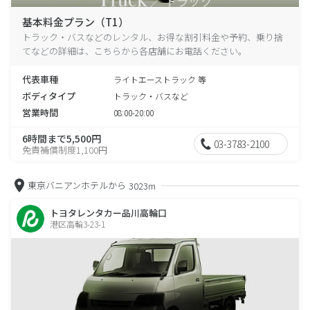
基本料金プラン（T1）
トラック・バスなどのレンタル、お得な割引料金や予約、乗り捨
てなどの詳細は、こちらから各店舗にお電話ください。
代表車種
ライトエーストラック 等
ボディタイプ
トラック・バスなど
営業時間
08:00-20:00
6時間まで5,500円
03-3783-2100
免責補償制度1,100円
東京バニアンホテルから
3023m
トヨタレンタカー品川高輪口
港区高輪3-23-1