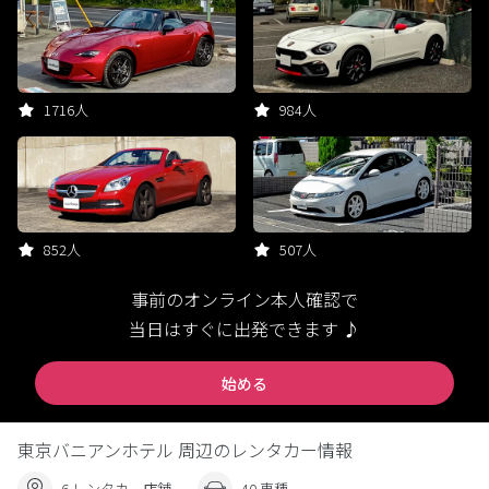
1716人
984人
852人
507人
事前のオンライン本人確認で
当日はすぐに出発できます ♪
始める
東京バニアンホテル 周辺のレンタカー情報
6 レンタカー店舗
40 車種