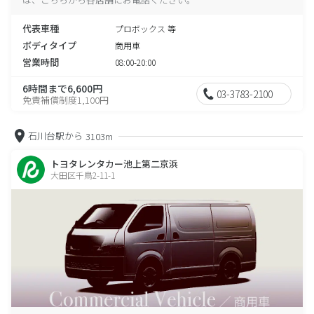
代表車種
プロボックス 等
ボディタイプ
商用車
営業時間
08:00-20:00
6時間まで6,600円
03-3783-2100
免責補償制度1,100円
石川台駅から
3103m
トヨタレンタカー池上第二京浜
大田区千鳥2-11-1