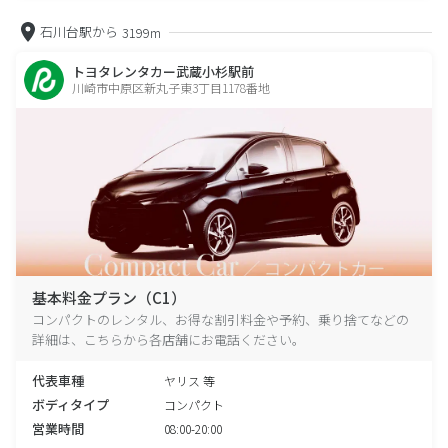
石川台駅から
3199m
トヨタレンタカー武蔵小杉駅前
川崎市中原区新丸子東3丁目1178番地
基本料金プラン（C1）
コンパクトのレンタル、お得な割引料金や予約、乗り捨てなどの
詳細は、こちらから各店舗にお電話ください。
代表車種
ヤリス 等
ボディタイプ
コンパクト
営業時間
08:00-20:00