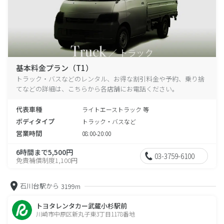
基本料金プラン（T1）
トラック・バスなどのレンタル、お得な割引料金や予約、乗り捨
てなどの詳細は、こちらから各店舗にお電話ください。
代表車種
ライトエーストラック 等
ボディタイプ
トラック・バスなど
営業時間
08:00-20:00
6時間まで5,500円
03-3759-6100
免責補償制度1,100円
石川台駅から
3199m
トヨタレンタカー武蔵小杉駅前
川崎市中原区新丸子東3丁目1178番地