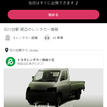
当日はすぐに出発できます ♪
始める
石川台駅 周辺のレンタカー情報
6 レンタカー店舗
40 車種
石川台駅から
1926m
トヨタレンタカー自由ヶ丘
世田谷区奥沢6-19-23