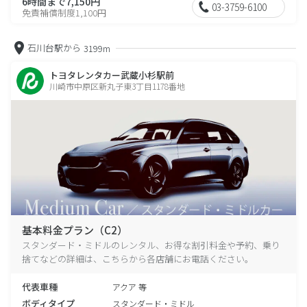
6時間まで7,150円
03-3759-6100
免責補償制度1,100円
石川台駅から
3199m
トヨタレンタカー武蔵小杉駅前
川崎市中原区新丸子東3丁目1178番地
基本料金プラン（C2）
スタンダード・ミドルのレンタル、お得な割引料金や予約、乗り
捨てなどの詳細は、こちらから各店舗にお電話ください。
代表車種
アクア 等
ボディタイプ
スタンダード・ミドル