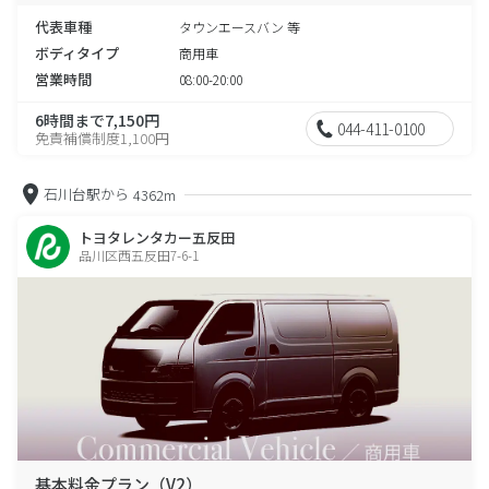
代表車種
タウンエースバン 等
ボディタイプ
商用車
営業時間
08:00-20:00
6時間まで7,150円
044-411-0100
免責補償制度1,100円
石川台駅から
4362m
トヨタレンタカー五反田
品川区西五反田7-6-1
基本料金プラン（V2）