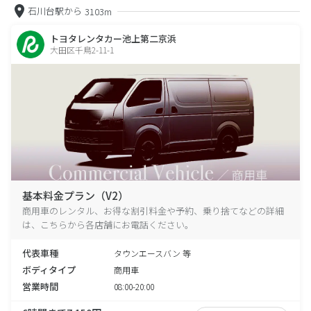
石川台駅から
3103m
トヨタレンタカー池上第二京浜
大田区千鳥2-11-1
基本料金プラン（V2）
商用車のレンタル、お得な割引料金や予約、乗り捨てなどの詳細
は、こちらから各店舗にお電話ください。
代表車種
タウンエースバン 等
ボディタイプ
商用車
営業時間
08:00-20:00