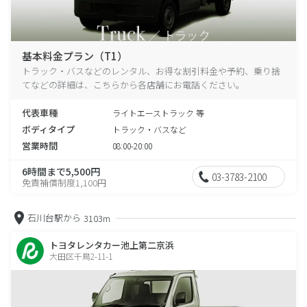
基本料金プラン（T1）
トラック・バスなどのレンタル、お得な割引料金や予約、乗り捨
てなどの詳細は、こちらから各店舗にお電話ください。
代表車種
ライトエーストラック 等
ボディタイプ
トラック・バスなど
営業時間
08:00-20:00
6時間まで5,500円
03-3783-2100
免責補償制度1,100円
石川台駅から
3103m
トヨタレンタカー池上第二京浜
大田区千鳥2-11-1