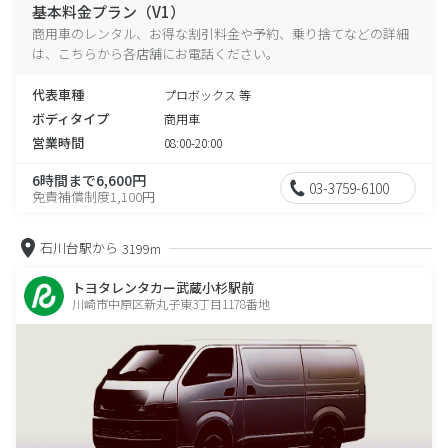
基本料金プラン（V1）
商用車のレンタル、お得な割引料金や予約、乗り捨てなどの詳細
は、こちらから各店舗にお電話ください。
代表車種
プロボックス 等
ボディタイプ
商用車
営業時間
08:00-20:00
6時間まで6,600円
03-3759-6100
免責補償制度1,100円
石川台駅から
3199m
トヨタレンタカー武蔵小杉駅前
川崎市中原区新丸子東3丁目1178番地