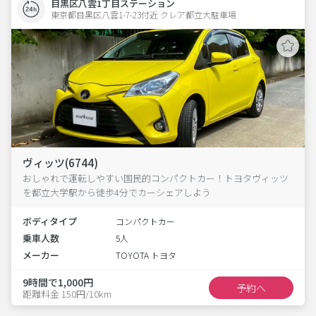
目黒区八雲1丁目ステーション
東京都目黒区八雲1-7-23付近 クレア都立大駐車場  
ヴィッツ(6744)
おしゃれで運転しやすい国民的コンパクトカー！トヨタヴィッツ
を都立大学駅から徒歩4分でカーシェアしよう
ボディタイプ
コンパクトカー
乗車人数
5人
メーカー
TOYOTA トヨタ
9時間で1,000円
予約へ
距離料金 150円/10km