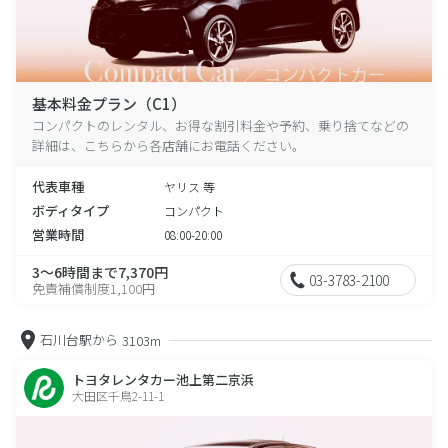
基本料金プラン（C1）
コンパクトのレンタル、お得な割引料金や予約、乗り捨てなどの
詳細は、こちらから各店舗にお電話ください。
代表車種
ヤリス 等
ボディタイプ
コンパクト
営業時間
08:00-20:00
3～6時間まで7,370円
03-3783-2100
免責補償制度1,100円
石川台駅から
3103m
トヨタレンタカー池上第二京浜
大田区千鳥2-11-1