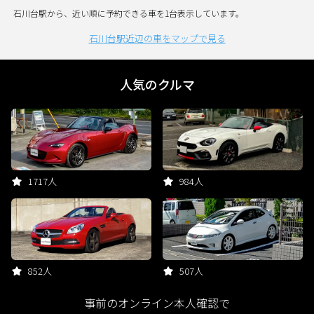
石川台駅から、近い順に予約できる車を1台表示しています。
石川台駅近辺の車をマップで見る
人気のクルマ
1717人
984人
852人
507人
事前のオンライン本人確認で