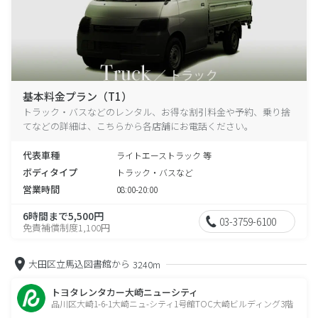
基本料金プラン（T1）
トラック・バスなどのレンタル、お得な割引料金や予約、乗り捨
てなどの詳細は、こちらから各店舗にお電話ください。
代表車種
ライトエーストラック 等
ボディタイプ
トラック・バスなど
営業時間
08:00-20:00
6時間まで5,500円
03-3759-6100
免責補償制度1,100円
大田区立馬込図書館から
3240m
トヨタレンタカー大崎ニューシティ
品川区大崎1-6-1大崎ニュ-シティ1号館TOC大崎ビルディング3階