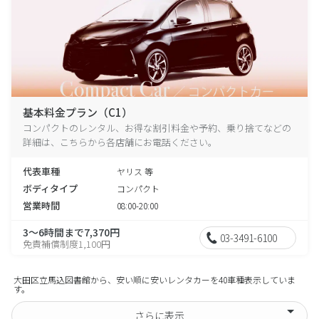
基本料金プラン（C1）
コンパクトのレンタル、お得な割引料金や予約、乗り捨てなどの
詳細は、こちらから各店舗にお電話ください。
代表車種
ヤリス 等
ボディタイプ
コンパクト
営業時間
08:00-20:00
3～6時間まで7,370円
03-3491-6100
免責補償制度1,100円
大田区立馬込図書館から、安い順に安いレンタカーを40車種表示していま
す。
さらに表示