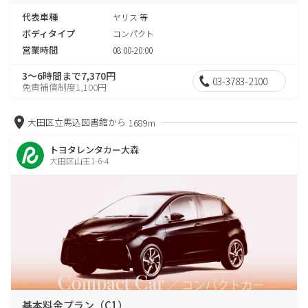
代表車種
ヤリス 等
ボディタイプ
コンパクト
営業時間
08:00-20:00
3～6時間まで7,370円
03-3783-2100
免責補償制度1,100円
大田区立馬込図書館から
1689m
トヨタレンタカー大森
大田区山王1-6-4
基本料金プラン（C1）