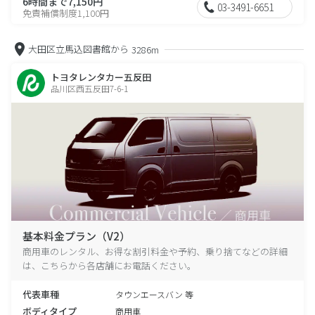
6時間まで7,150円
03-3491-6651
免責補償制度1,100円
大田区立馬込図書館から
3286m
トヨタレンタカー五反田
品川区西五反田7-6-1
基本料金プラン（V2）
商用車のレンタル、お得な割引料金や予約、乗り捨てなどの詳細
は、こちらから各店舗にお電話ください。
代表車種
タウンエースバン 等
ボディタイプ
商用車