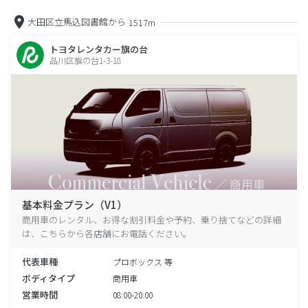
大田区立馬込図書館から
1517m
トヨタレンタカー旗の台
品川区旗の台1-3-18
基本料金プラン（V1）
商用車のレンタル、お得な割引料金や予約、乗り捨てなどの詳細
は、こちらから各店舗にお電話ください。
代表車種
プロボックス 等
ボディタイプ
商用車
営業時間
08:00-20:00