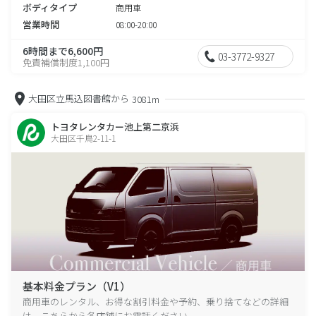
ボディタイプ
商用車
営業時間
08:00-20:00
6時間まで6,600円
03-3772-9327
免責補償制度1,100円
大田区立馬込図書館から
3081m
トヨタレンタカー池上第二京浜
大田区千鳥2-11-1
基本料金プラン（V1）
商用車のレンタル、お得な割引料金や予約、乗り捨てなどの詳細
は、こちらから各店舗にお電話ください。