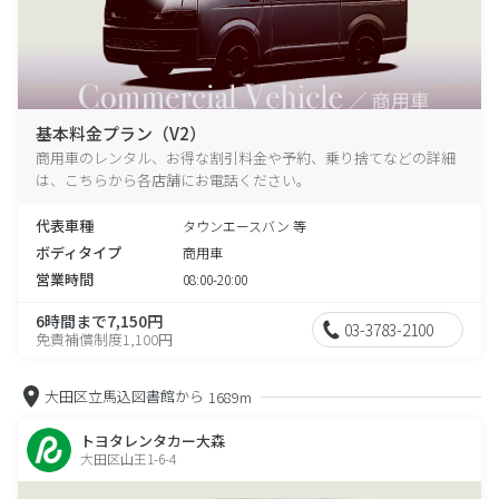
基本料金プラン（V2）
商用車のレンタル、お得な割引料金や予約、乗り捨てなどの詳細
は、こちらから各店舗にお電話ください。
代表車種
タウンエースバン 等
ボディタイプ
商用車
営業時間
08:00-20:00
6時間まで7,150円
03-3783-2100
免責補償制度1,100円
大田区立馬込図書館から
1689m
トヨタレンタカー大森
大田区山王1-6-4