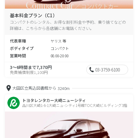
基本料金プラン（C1）
コンパクトのレンタル、お得な割引料金や予約、乗り捨てなどの
詳細は、こちらから各店舗にお電話ください。
代表車種
ヤリス 等
ボディタイプ
コンパクト
営業時間
08:00-20:00
3～6時間まで7,370円
03-3759-6100
免責補償制度1,100円
大田区立馬込図書館から
3240m
トヨタレンタカー大崎ニューシティ
品川区大崎1-6-1大崎ニュ-シティ1号館TOC大崎ビルディング3階