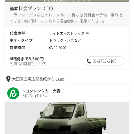
基本料金プラン（T1）
トラック・バスなどのレンタル、お得な割引料金や予約、乗り捨
てなどの詳細は、こちらから各店舗にお電話ください。
代表車種
ライトエーストラック 等
ボディタイプ
トラック・バスなど
営業時間
08:00-20:00
6時間まで5,500円
03-3783-2100
免責補償制度1,100円
大田区立馬込図書館から
1689m
トヨタレンタカー大森
大田区山王1-6-4