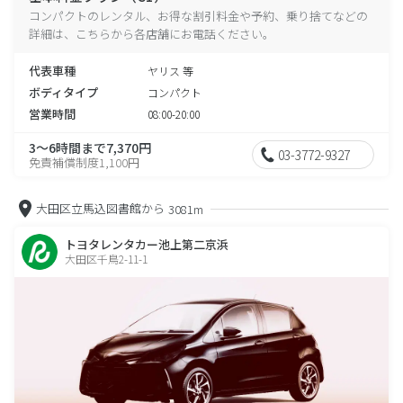
コンパクトのレンタル、お得な割引料金や予約、乗り捨てなどの
詳細は、こちらから各店舗にお電話ください。
代表車種
ヤリス 等
ボディタイプ
コンパクト
営業時間
08:00-20:00
3～6時間まで7,370円
03-3772-9327
免責補償制度1,100円
大田区立馬込図書館から
3081m
トヨタレンタカー池上第二京浜
大田区千鳥2-11-1