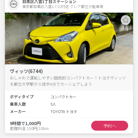
目黒区八雲1丁目ステーション
東京都目黒区八雲1-7-23付近 クレア都立大駐車場  
ヴィッツ(6744)
おしゃれで運転しやすい国民的コンパクトカー！トヨタヴィッツ
を都立大学駅から徒歩4分でカーシェアしよう
ボディタイプ
コンパクトカー
乗車人数
5人
メーカー
TOYOTA トヨタ
9時間で1,000円
予約へ
距離料金 150円/10km