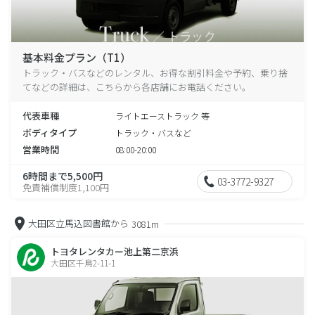
基本料金プラン（T1）
トラック・バスなどのレンタル、お得な割引料金や予約、乗り捨
てなどの詳細は、こちらから各店舗にお電話ください。
代表車種
ライトエーストラック 等
ボディタイプ
トラック・バスなど
営業時間
08:00-20:00
6時間まで5,500円
03-3772-9327
免責補償制度1,100円
大田区立馬込図書館から
3081m
トヨタレンタカー池上第二京浜
大田区千鳥2-11-1