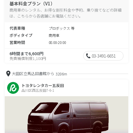
基本料金プラン（V1）
商用車のレンタル、お得な割引料金や予約、乗り捨てなどの詳細
は、こちらから各店舗にお電話ください。
代表車種
プロボックス 等
ボディタイプ
商用車
営業時間
08:00-20:00
6時間まで6,600円
03-3491-6651
免責補償制度1,100円
大田区立馬込図書館から
3286m
トヨタレンタカー五反田
品川区西五反田7-6-1