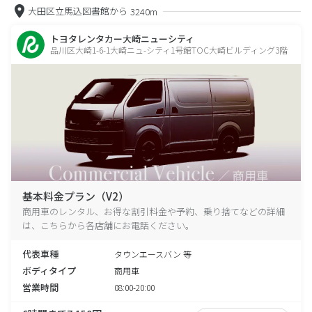
大田区立馬込図書館から
3240m
トヨタレンタカー大崎ニューシティ
品川区大崎1-6-1大崎ニュ-シティ1号館TOC大崎ビルディング3階
基本料金プラン（V2）
商用車のレンタル、お得な割引料金や予約、乗り捨てなどの詳細
は、こちらから各店舗にお電話ください。
代表車種
タウンエースバン 等
ボディタイプ
商用車
営業時間
08:00-20:00