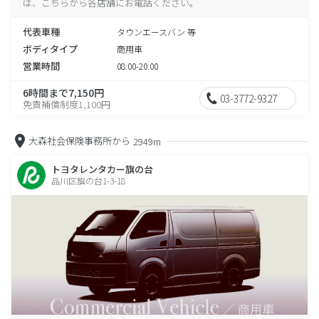
は、こちらから各店舗にお電話ください。
代表車種
タウンエースバン 等
ボディタイプ
商用車
営業時間
08:00-20:00
6時間まで7,150円
03-3772-9327
免責補償制度1,100円
大森社会保険事務所から
2949m
トヨタレンタカー旗の台
品川区旗の台1-3-18