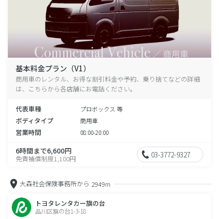
基本料金プラン（V1）
商用車のレンタル、お得な割引料金や予約、乗り捨てなどの詳細
は、こちらから各店舗にお電話ください。
代表車種
プロボックス 等
ボディタイプ
商用車
営業時間
08:00-20:00
6時間まで6,600円
03-3772-9327
免責補償制度1,100円
大森社会保険事務所から
2949m
トヨタレンタカー旗の台
品川区旗の台1-3-18