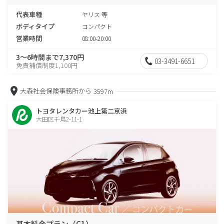
代表車種
ヤリス 等
ボディタイプ
コンパクト
営業時間
08:00-20:00
3～6時間まで7,370円
03-3491-6651
免責補償制度1,100円
大森社会保険事務所から
3597m
トヨタレンタカー池上第二京浜
大田区千鳥2-11-1
基本料金プラン（C1）