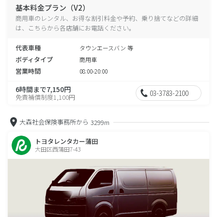
基本料金プラン（V2）
商用車のレンタル、お得な割引料金や予約、乗り捨てなどの詳細
は、こちらから各店舗にお電話ください。
代表車種
タウンエースバン 等
ボディタイプ
商用車
営業時間
08:00-20:00
6時間まで7,150円
03-3783-2100
免責補償制度1,100円
大森社会保険事務所から
3299m
トヨタレンタカー蒲田
大田区西蒲田7-43