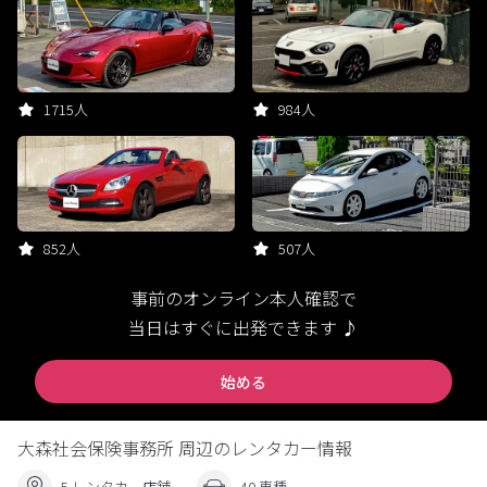
1715人
984人
852人
507人
事前のオンライン本人確認で
当日はすぐに出発できます ♪
始める
大森社会保険事務所 周辺のレンタカー情報
5 レンタカー店舗
40 車種