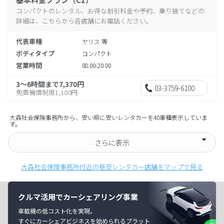
コンパクトのレンタル、お得な割引料金や予約、乗り捨てなどの
詳細は、こちらから各店舗にお電話ください。
代表車種
ヤリス 等
ボディタイプ
コンパクト
営業時間
08:00-20:00
3～6時間まで7,370円
03-3759-6100
免責補償制度1,100円
大森社会保険事務所から、安い順に安いレンタカーを40車種表示していま
す。
さらに表示
大森社会保険事務所付近の格安レンタカー店舗をマップで見る
クルマ活用でカーシェアリング事業
車載機の低コスト化を実現。
すぐにカーシェアビジネスを始められるプラット