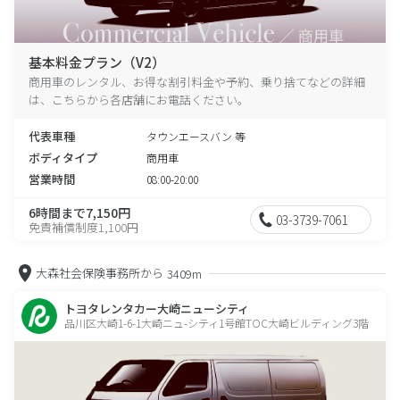
基本料金プラン（V2）
商用車のレンタル、お得な割引料金や予約、乗り捨てなどの詳細
は、こちらから各店舗にお電話ください。
代表車種
タウンエースバン 等
ボディタイプ
商用車
営業時間
08:00-20:00
6時間まで7,150円
03-3739-7061
免責補償制度1,100円
大森社会保険事務所から
3409m
トヨタレンタカー大崎ニューシティ
品川区大崎1-6-1大崎ニュ-シティ1号館TOC大崎ビルディング3階