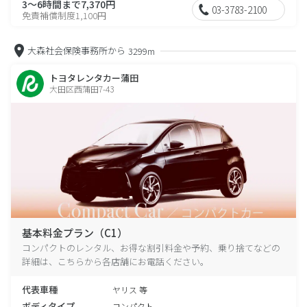
3～6時間まで7,370円
03-3783-2100
免責補償制度1,100円
大森社会保険事務所から
3299m
トヨタレンタカー蒲田
大田区西蒲田7-43
基本料金プラン（C1）
コンパクトのレンタル、お得な割引料金や予約、乗り捨てなどの
詳細は、こちらから各店舗にお電話ください。
代表車種
ヤリス 等
ボディタイプ
コンパクト