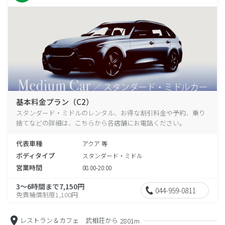
基本料金プラン（C2）
スタンダード・ミドルのレンタル、お得な割引料金や予約、乗り
捨てなどの詳細は、こちらから各店舗にお電話ください。
代表車種
アクア 等
ボディタイプ
スタンダード・ミドル
営業時間
08:00-20:00
3～6時間まで7,150円
044-959-0811
免責補償制度1,100円
レストラン＆カフェ 武相荘から
2801m