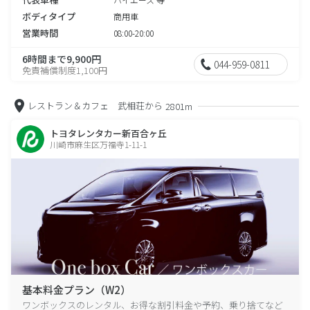
ボディタイプ
商用車
営業時間
08:00-20:00
6時間まで9,900円
044-959-0811
免責補償制度1,100円
レストラン＆カフェ 武相荘から
2801m
トヨタレンタカー新百合ヶ丘
川崎市麻生区万福寺1-11-1
基本料金プラン（W2）
ワンボックスのレンタル、お得な割引料金や予約、乗り捨てなど