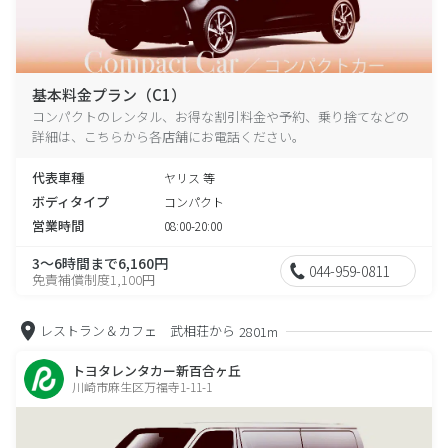
基本料金プラン（C1）
コンパクトのレンタル、お得な割引料金や予約、乗り捨てなどの
詳細は、こちらから各店舗にお電話ください。
代表車種
ヤリス 等
ボディタイプ
コンパクト
営業時間
08:00-20:00
3～6時間まで6,160円
044-959-0811
免責補償制度1,100円
レストラン＆カフェ 武相荘から
2801m
トヨタレンタカー新百合ヶ丘
川崎市麻生区万福寺1-11-1