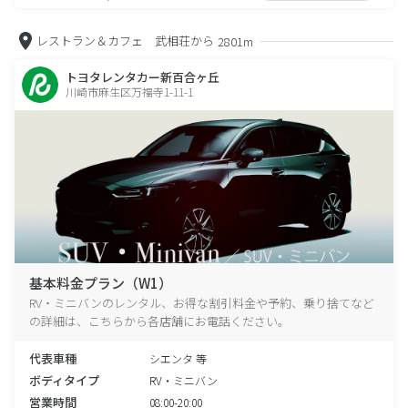
レストラン＆カフェ 武相荘から
2801m
トヨタレンタカー新百合ヶ丘
川崎市麻生区万福寺1-11-1
基本料金プラン（W1）
RV・ミニバンのレンタル、お得な割引料金や予約、乗り捨てなど
の詳細は、こちらから各店舗にお電話ください。
代表車種
シエンタ 等
ボディタイプ
RV・ミニバン
営業時間
08:00-20:00