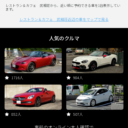
レストラン＆カフェ 武相荘から、近い順に予約できる車を1台表示してい
ます。
レストラン＆カフェ 武相荘近辺の車をマップで見る
人気のクルマ
1716人
984人
852人
507人
事前のオンライン本人確認で