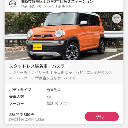
川崎市麻生区上麻生2丁目第２ステーション
神奈川県川崎市麻生区上麻生2-3-9  
スタッドレス装着車：ハスラー
レジャーも！デイリーも！多目的に使える軽ワゴンSUVのスズ
キ・ハスラー。新百合ヶ丘駅歩いてすぐ！
ボディタイプ
軽自動車
乗車人数
4人
メーカー
SUZUKI スズキ
8時間で800円
予約へ
距離料金 250円/10km