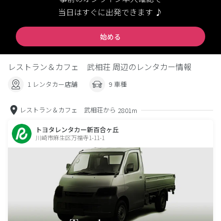
当日はすぐに出発できます ♪
始める
レストラン＆カフェ 武相荘 周辺のレンタカー情報
1 レンタカー店舗
9 車種
レストラン＆カフェ 武相荘から
2801m
トヨタレンタカー新百合ヶ丘
川崎市麻生区万福寺1-11-1