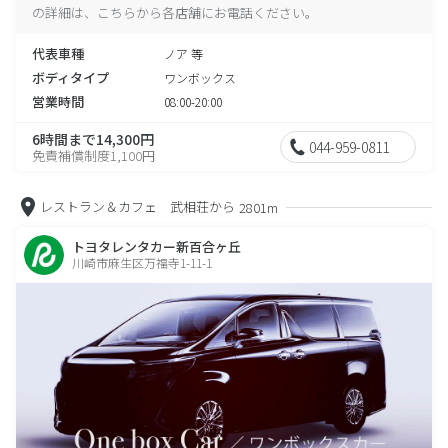
の詳細は、こちらから各店舗にお電話ください。
代表車種
ノア 等
ボディタイプ
ワンボックス
営業時間
08:00-20:00
6時間まで14,300円
044-959-0811
免責補償制度1,100円
レストラン＆カフェ 武相荘から
2801m
トヨタレンタカー新百合ヶ丘
川崎市麻生区万福寺1-11-1