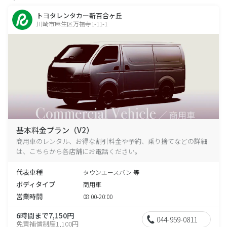
トヨタレンタカー新百合ヶ丘
川崎市麻生区万福寺1-11-1
基本料金プラン（V2）
商用車のレンタル、お得な割引料金や予約、乗り捨てなどの詳細
は、こちらから各店舗にお電話ください。
代表車種
タウンエースバン 等
ボディタイプ
商用車
営業時間
08:00-20:00
6時間まで7,150円
044-959-0811
免責補償制度1,100円