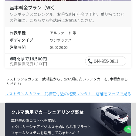
基本料金プラン（W3）
ワンボックスのレンタル、お得な割引料金や予約、乗り捨てなど
の詳細は、こちらから各店舗にお電話ください。
代表車種
アルファード 等
ボディタイプ
ワンボックス
営業時間
08:00-20:00
6時間まで16,500円
044-959-0811
免責補償制度1,100円
レストラン＆カフェ 武相荘から、安い順に安いレンタカーを9車種表示し
ています。
レストラン＆カフェ 武相荘付近の格安レンタカー店舗をマップで見る
クルマ活用でカーシェアリング事業
車載機の低コスト化を実現。
すぐにカーシェアビジネスを始められるプラット
フォームシステムを活用してみませんか？