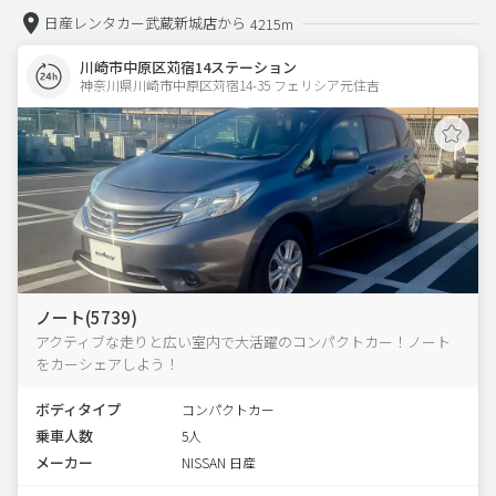
日産レンタカー武蔵新城店から
4215m
川崎市中原区苅宿14ステーション
神奈川県川崎市中原区苅宿14-35 フェリシア元住吉 
ノート(5739)
アクティブな走りと広い室内で大活躍のコンパクトカー！ノート
をカーシェアしよう！
ボディタイプ
コンパクトカー
乗車人数
5人
メーカー
NISSAN 日産