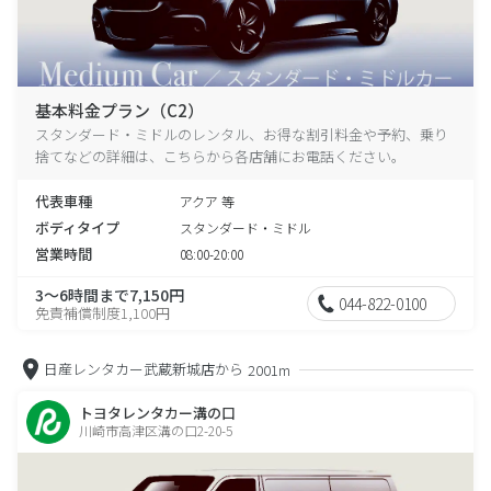
基本料金プラン（C2）
スタンダード・ミドルのレンタル、お得な割引料金や予約、乗り
捨てなどの詳細は、こちらから各店舗にお電話ください。
代表車種
アクア 等
ボディタイプ
スタンダード・ミドル
営業時間
08:00-20:00
3～6時間まで7,150円
044-822-0100
免責補償制度1,100円
日産レンタカー武蔵新城店から
2001m
トヨタレンタカー溝の口
川崎市高津区溝の口2-20-5