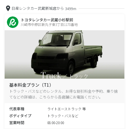
日産レンタカー武蔵新城店から
3499m
トヨタレンタカー武蔵小杉駅前
川崎市中原区新丸子東3丁目1178番地
基本料金プラン（T1）
トラック・バスなどのレンタル、お得な割引料金や予約、乗り捨
てなどの詳細は、こちらから各店舗にお電話ください。
代表車種
ライトエーストラック 等
ボディタイプ
トラック・バスなど
営業時間
08:00-20:00