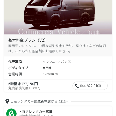
基本料金プラン（V2）
商用車のレンタル、お得な割引料金や予約、乗り捨てなどの詳細
は、こちらから各店舗にお電話ください。
代表車種
タウンエースバン 等
ボディタイプ
商用車
営業時間
08:00-20:00
6時間まで7,150円
044-822-0100
免責補償制度1,100円
日産レンタカー武蔵新城店から
2313m
トヨタレンタカー高津
川崎市高津区溝口3-16-43