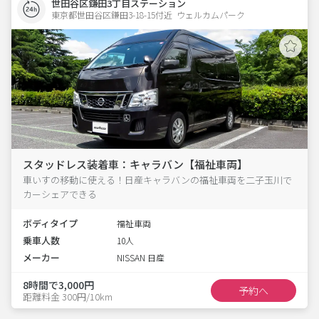
世田谷区鎌田3丁目ステーション
東京都世田谷区鎌田3-18-15付近  ウェルカムパーク
スタッドレス装着車：キャラバン【福祉車両】
車いすの移動に使える！日産キャラバンの福祉車両を二子玉川で
カーシェアできる
ボディタイプ
福祉車両
乗車人数
10人
メーカー
NISSAN 日産
8時間で3,000円
予約へ
距離料金 300円/10km