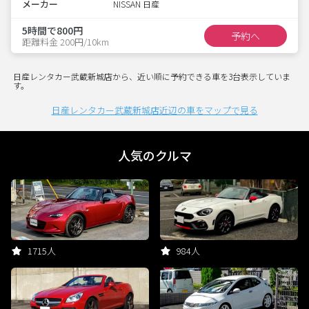
メーカー
NISSAN 日産
5時間で800円
予約へ
距離料金 200円/10km
日産レンタカー武蔵新城店から、近い順に予約できる車を3台表示していま
す。
日産レンタカー武蔵新城店近辺の車をマップで見る
人気のクルマ
1715人
984人