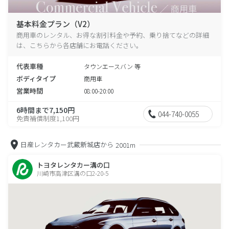
基本料金プラン（V2）
商用車のレンタル、お得な割引料金や予約、乗り捨てなどの詳細
は、こちらから各店舗にお電話ください。
代表車種
タウンエースバン 等
ボディタイプ
商用車
営業時間
08:00-20:00
6時間まで7,150円
044-740-0055
免責補償制度1,100円
日産レンタカー武蔵新城店から
2001m
トヨタレンタカー溝の口
川崎市高津区溝の口2-20-5