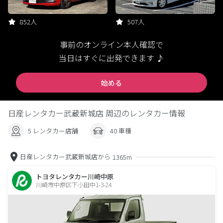
852人
507人
事前のオンライン本人確認で
当日はすぐに出発できます ♪
始める
日産レンタカー武蔵新城店 周辺のレンタカー情報
5 レンタカー店舗
40 車種
日産レンタカー武蔵新城店から
1365m
トヨタレンタカー川崎中原
川崎市中原区下小田中1-3-24