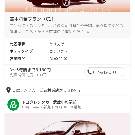
基本料金プラン（C1）
コンパクトのレンタル、お得な割引料金や予約、乗り捨てなどの
詳細は、こちらから各店舗にお電話ください。
代表車種
ヤリス 等
ボディタイプ
コンパクト
営業時間
08:00-20:00
3～6時間まで6,160円
044-813-0100
免責補償制度1,100円
日産レンタカー武蔵新城店から
3499m
トヨタレンタカー武蔵小杉駅前
川崎市中原区新丸子東3丁目1178番地