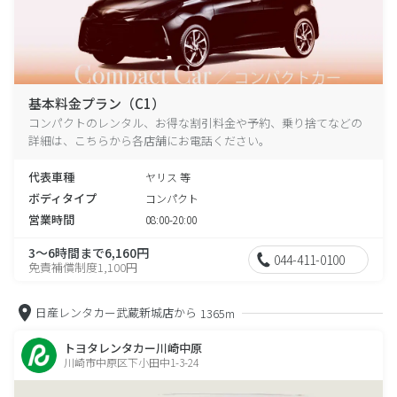
基本料金プラン（C1）
コンパクトのレンタル、お得な割引料金や予約、乗り捨てなどの
詳細は、こちらから各店舗にお電話ください。
代表車種
ヤリス 等
ボディタイプ
コンパクト
営業時間
08:00-20:00
3～6時間まで6,160円
044-411-0100
免責補償制度1,100円
日産レンタカー武蔵新城店から
1365m
トヨタレンタカー川崎中原
川崎市中原区下小田中1-3-24