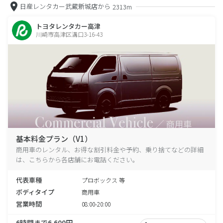
日産レンタカー武蔵新城店から
2313m
トヨタレンタカー高津
川崎市高津区溝口3-16-43
基本料金プラン（V1）
商用車のレンタル、お得な割引料金や予約、乗り捨てなどの詳細
は、こちらから各店舗にお電話ください。
代表車種
プロボックス 等
ボディタイプ
商用車
営業時間
08:00-20:00
6時間まで6,600円