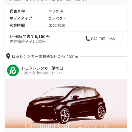
代表車種
ヤリス 等
ボディタイプ
コンパクト
営業時間
08:00-20:00
3～6時間まで6,160円
044-740-0055
免責補償制度1,100円
日産レンタカー武蔵新城店から
2001m
トヨタレンタカー溝の口
川崎市高津区溝の口2-20-5