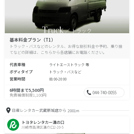
基本料金プラン（T1）
トラック・バスなどのレンタル、お得な割引料金や予約、乗り捨
てなどの詳細は、こちらから各店舗にお電話ください。
代表車種
ライトエーストラック 等
ボディタイプ
トラック・バスなど
営業時間
08:00-20:00
6時間まで5,500円
044-740-0055
免責補償制度1,100円
日産レンタカー武蔵新城店から
2001m
トヨタレンタカー溝の口
川崎市高津区溝の口2-20-5