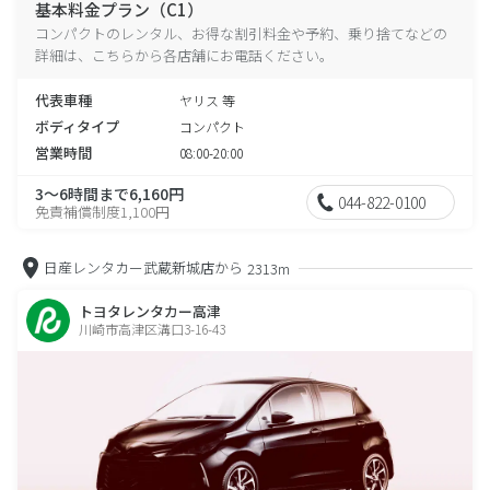
基本料金プラン（C1）
コンパクトのレンタル、お得な割引料金や予約、乗り捨てなどの
詳細は、こちらから各店舗にお電話ください。
代表車種
ヤリス 等
ボディタイプ
コンパクト
営業時間
08:00-20:00
3～6時間まで6,160円
044-822-0100
免責補償制度1,100円
日産レンタカー武蔵新城店から
2313m
トヨタレンタカー高津
川崎市高津区溝口3-16-43