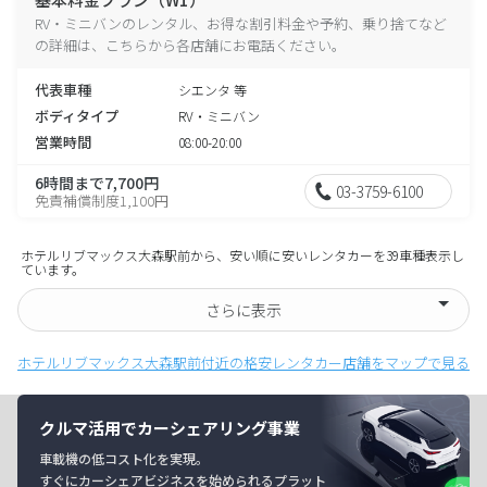
RV・ミニバンのレンタル、お得な割引料金や予約、乗り捨てなど
の詳細は、こちらから各店舗にお電話ください。
代表車種
シエンタ 等
ボディタイプ
RV・ミニバン
営業時間
08:00-20:00
6時間まで7,700円
03-3759-6100
免責補償制度1,100円
ホテルリブマックス大森駅前から、安い順に安いレンタカーを39車種表示し
ています。
さらに表示
ホテルリブマックス大森駅前付近の格安レンタカー店舗をマップで見る
クルマ活用でカーシェアリング事業
車載機の低コスト化を実現。
すぐにカーシェアビジネスを始められるプラット