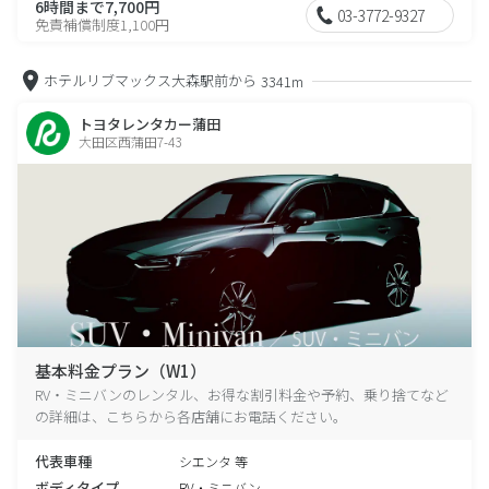
6時間まで7,700円
03-3772-9327
免責補償制度1,100円
ホテルリブマックス大森駅前から
3341m
トヨタレンタカー蒲田
大田区西蒲田7-43
基本料金プラン（W1）
RV・ミニバンのレンタル、お得な割引料金や予約、乗り捨てなど
の詳細は、こちらから各店舗にお電話ください。
代表車種
シエンタ 等
ボディタイプ
RV・ミニバン