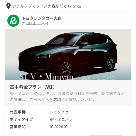
ホテルリブマックス大森駅前から
648m
トヨタレンタカー大森
大田区山王1-6-4
基本料金プラン（W1）
RV・ミニバンのレンタル、お得な割引料金や予約、乗り捨てなど
の詳細は、こちらから各店舗にお電話ください。
代表車種
シエンタ 等
ボディタイプ
RV・ミニバン
営業時間
08:00-20:00