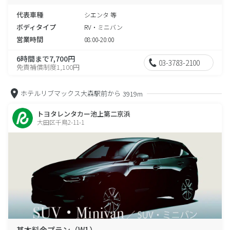
代表車種
シエンタ 等
ボディタイプ
RV・ミニバン
営業時間
08:00-20:00
6時間まで7,700円
03-3783-2100
免責補償制度1,100円
ホテルリブマックス大森駅前から
3919m
トヨタレンタカー池上第二京浜
大田区千鳥2-11-1
基本料金プラン（W1）