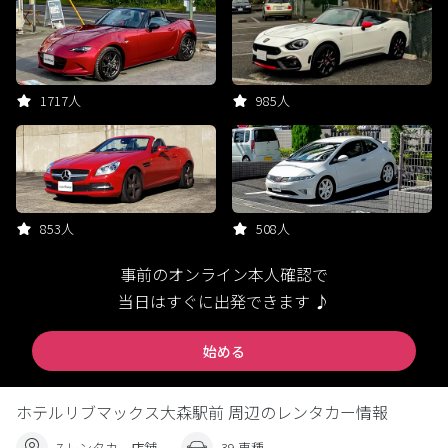
1717人
985人
853人
508人
事前のオンライン本人確認で
当日はすぐに出発できます ♪
始める
ホテルリブマックス大森駅前 周辺のレンタカー情報
7 レンタカー店舗
39 車種