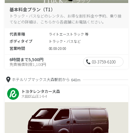
基本料金プラン（T1）
トラック・バスなどのレンタル、お得な割引料金や予約、乗り捨
てなどの詳細は、こちらから各店舗にお電話ください。
代表車種
ライトエーストラック 等
ボディタイプ
トラック・バスなど
営業時間
08:00-20:00
6時間まで5,500円
03-3759-6100
免責補償制度1,100円
ホテルリブマックス大森駅前から
648m
トヨタレンタカー大森
大田区山王1-6-4