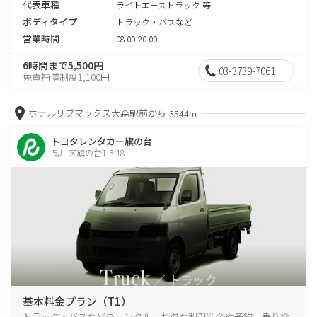
代表車種
ライトエーストラック 等
ボディタイプ
トラック・バスなど
営業時間
08:00-20:00
6時間まで5,500円
03-3739-7061
免責補償制度1,100円
ホテルリブマックス大森駅前から
3544m
トヨタレンタカー旗の台
品川区旗の台1-3-18
基本料金プラン（T1）
トラック・バスなどのレンタル、お得な割引料金や予約、乗り捨