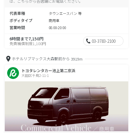
は、こちらから各店舗にお電話ください。
代表車種
タウンエースバン 等
ボディタイプ
商用車
営業時間
08:00-20:00
6時間まで7,150円
03-3783-2100
免責補償制度1,100円
ホテルリブマックス大森駅前から
3919m
トヨタレンタカー池上第二京浜
大田区千鳥2-11-1