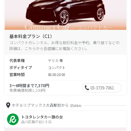
基本料金プラン（C1）
コンパクトのレンタル、お得な割引料金や予約、乗り捨てなどの
詳細は、こちらから各店舗にお電話ください。
代表車種
ヤリス 等
ボディタイプ
コンパクト
営業時間
08:00-20:00
3～6時間まで7,370円
03-3739-7061
免責補償制度1,100円
ホテルリブマックス大森駅前から
3544m
トヨタレンタカー旗の台
品川区旗の台1-3-18