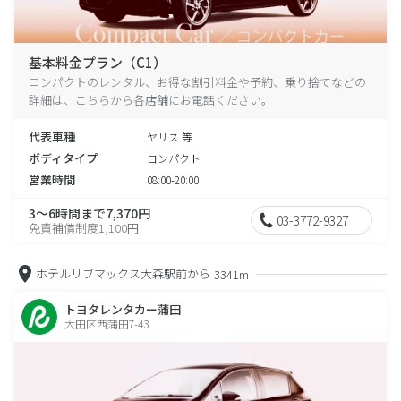
基本料金プラン（C1）
コンパクトのレンタル、お得な割引料金や予約、乗り捨てなどの
詳細は、こちらから各店舗にお電話ください。
代表車種
ヤリス 等
ボディタイプ
コンパクト
営業時間
08:00-20:00
3～6時間まで7,370円
03-3772-9327
免責補償制度1,100円
ホテルリブマックス大森駅前から
3341m
トヨタレンタカー蒲田
大田区西蒲田7-43