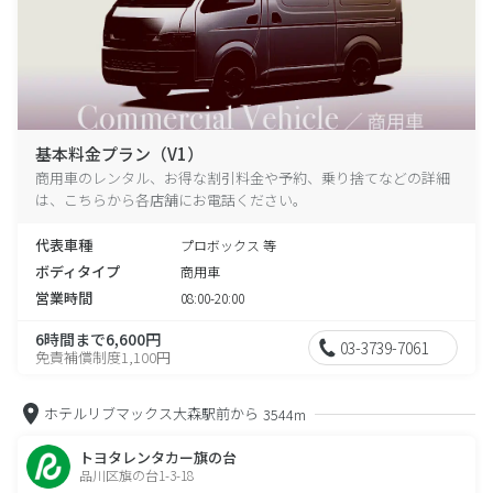
基本料金プラン（V1）
商用車のレンタル、お得な割引料金や予約、乗り捨てなどの詳細
は、こちらから各店舗にお電話ください。
代表車種
プロボックス 等
ボディタイプ
商用車
営業時間
08:00-20:00
6時間まで6,600円
03-3739-7061
免責補償制度1,100円
ホテルリブマックス大森駅前から
3544m
トヨタレンタカー旗の台
品川区旗の台1-3-18