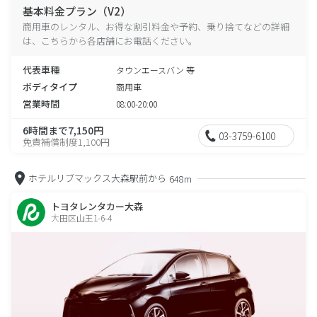
基本料金プラン（V2）
商用車のレンタル、お得な割引料金や予約、乗り捨てなどの詳細
は、こちらから各店舗にお電話ください。
代表車種
タウンエースバン 等
ボディタイプ
商用車
営業時間
08:00-20:00
6時間まで7,150円
03-3759-6100
免責補償制度1,100円
ホテルリブマックス大森駅前から
648m
トヨタレンタカー大森
大田区山王1-6-4