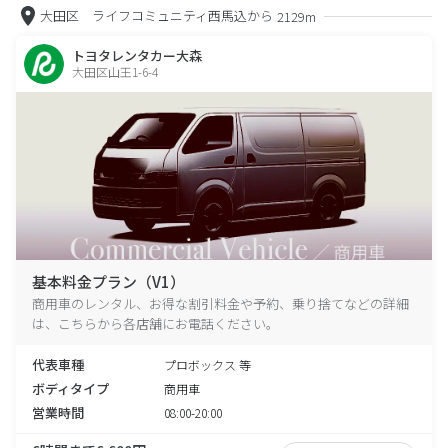
大田区 ライフコミュニティ西馬込から
2129m
トヨタレンタカー大森
大田区山王1-6-4
基本料金プラン（V1）
商用車のレンタル、お得な割引料金や予約、乗り捨てなどの詳細
は、こちらから各店舗にお電話ください。
代表車種
プロボックス 等
ボディタイプ
商用車
営業時間
08:00-20:00