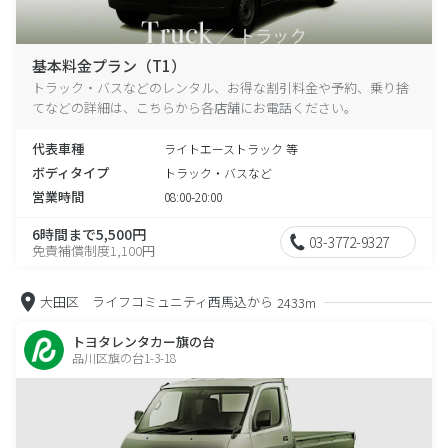
基本料金プラン（T1）
トラック・バスなどのレンタル、お得な割引料金や予約、乗り捨
てなどの詳細は、こちらから各店舗にお電話ください。
代表車種
ライトエーストラック 等
ボディタイプ
トラック・バスなど
営業時間
08:00-20:00
6時間まで5,500円
03-3772-9327
免責補償制度1,100円
大田区 ライフコミュニティ西馬込から
2433m
トヨタレンタカー旗の台
品川区旗の台1-3-18