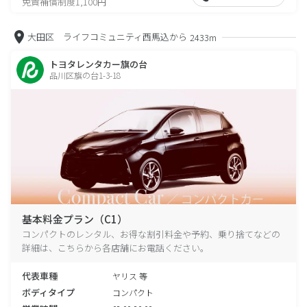
免責補償制度1,100円
大田区 ライフコミュニティ西馬込から
2433m
トヨタレンタカー旗の台
品川区旗の台1-3-18
基本料金プラン（C1）
コンパクトのレンタル、お得な割引料金や予約、乗り捨てなどの
詳細は、こちらから各店舗にお電話ください。
代表車種
ヤリス 等
ボディタイプ
コンパクト