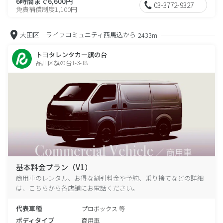
6時間まで6,600円
03-3772-9327
免責補償制度1,100円
大田区 ライフコミュニティ西馬込から
2433m
トヨタレンタカー旗の台
品川区旗の台1-3-18
基本料金プラン（V1）
商用車のレンタル、お得な割引料金や予約、乗り捨てなどの詳細
は、こちらから各店舗にお電話ください。
代表車種
プロボックス 等
ボディタイプ
商用車