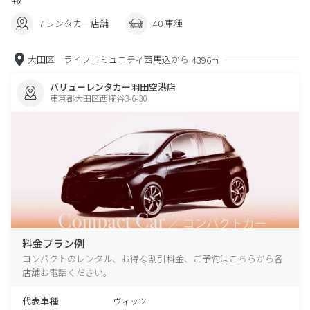
7 レンタカー店舗
40 車種
大田区 ライフコミュニティ西馬込から
4396m
バリューレンタカー羽田空港店
東京都大田区西糀谷3-6-30
料金プラン例
コンパクトのレンタル、お得な割引料金、ご予約はこちらから各
店舗お電話ください。
代表車種
ヴィッツ