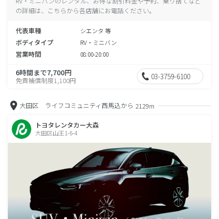
RV・ミニバンのレンタル、お得な割引料金や予約、乗り捨てなど
の詳細は、こちらから各店舗にお電話ください。
代表車種
シエンタ 等
ボディタイプ
RV・ミニバン
営業時間
08:00-20:00
6時間まで7,700円
03-3759-6100
免責補償制度1,100円
大田区 ライフコミュニティ西馬込から
2129m
トヨタレンタカー大森
大田区山王1-6-4