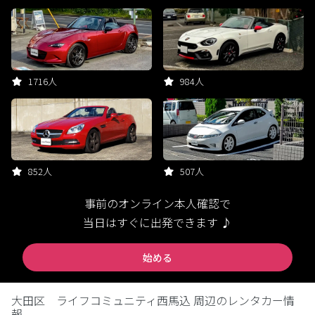
1716人
984人
852人
507人
事前のオンライン本人確認で
当日はすぐに出発できます ♪
始める
大田区 ライフコミュニティ西馬込 周辺のレンタカー情
報