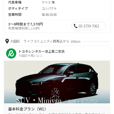
代表車種
ヤリス 等
ボディタイプ
コンパクト
営業時間
08:00-20:00
3～6時間まで7,370円
03-3739-7061
免責補償制度1,100円
大田区 ライフコミュニティ西馬込から
1961m
トヨタレンタカー池上第二京浜
大田区千鳥2-11-1
基本料金プラン（W1）