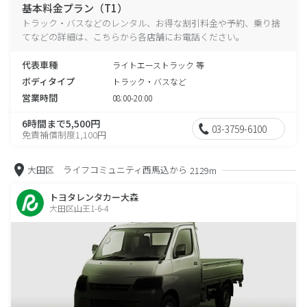
基本料金プラン（T1）
トラック・バスなどのレンタル、お得な割引料金や予約、乗り捨
てなどの詳細は、こちらから各店舗にお電話ください。
代表車種
ライトエーストラック 等
ボディタイプ
トラック・バスなど
営業時間
08:00-20:00
6時間まで5,500円
03-3759-6100
免責補償制度1,100円
大田区 ライフコミュニティ西馬込から
2129m
トヨタレンタカー大森
大田区山王1-6-4