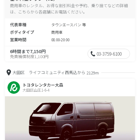
商用車のレンタル、お得な割引料金や予約、乗り捨てなどの詳細
は、こちらから各店舗にお電話ください。
代表車種
タウンエースバン 等
ボディタイプ
商用車
営業時間
08:00-20:00
6時間まで7,150円
03-3759-6100
免責補償制度1,100円
大田区 ライフコミュニティ西馬込から
2129m
トヨタレンタカー大森
大田区山王1-6-4