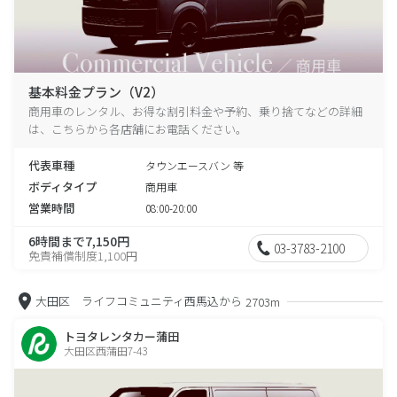
基本料金プラン（V2）
商用車のレンタル、お得な割引料金や予約、乗り捨てなどの詳細
は、こちらから各店舗にお電話ください。
代表車種
タウンエースバン 等
ボディタイプ
商用車
営業時間
08:00-20:00
6時間まで7,150円
03-3783-2100
免責補償制度1,100円
大田区 ライフコミュニティ西馬込から
2703m
トヨタレンタカー蒲田
大田区西蒲田7-43