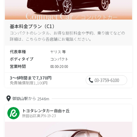
基本料金プラン（C1）
コンパクトのレンタル、お得な割引料金や予約、乗り捨てなどの
詳細は、こちらから各店舗にお電話ください。
代表車種
ヤリス 等
ボディタイプ
コンパクト
営業時間
08:00-20:00
3～6時間まで7,370円
03-3759-6100
免責補償制度1,100円
御嶽山駅から
2546m
トヨタレンタカー自由ヶ丘
世田谷区奥沢6-19-23