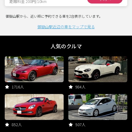
距離料金 200円/10km
御嶽山駅から、近い順に予約できる車を2台表示しています。
御嶽山駅近辺の車をマップで見る
人気のクルマ
1716人
984人
852人
507人