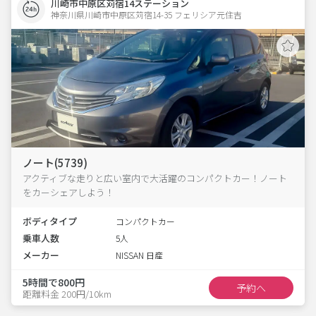
川崎市中原区苅宿14ステーション
神奈川県川崎市中原区苅宿14-35 フェリシア元住吉 
ノート(5739)
アクティブな走りと広い室内で大活躍のコンパクトカー！ノート
をカーシェアしよう！
ボディタイプ
コンパクトカー
乗車人数
5人
メーカー
NISSAN 日産
5時間で800円
予約へ
距離料金 200円/10km