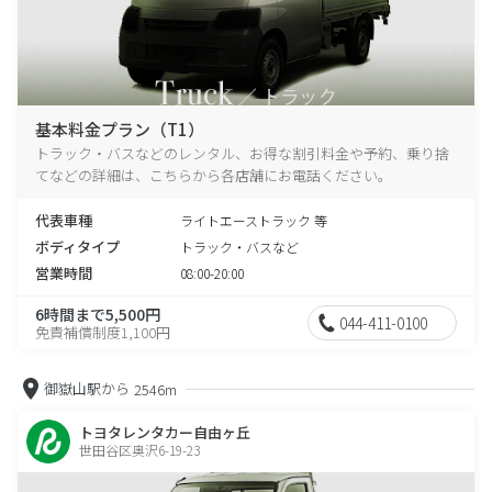
基本料金プラン（T1）
トラック・バスなどのレンタル、お得な割引料金や予約、乗り捨
てなどの詳細は、こちらから各店舗にお電話ください。
代表車種
ライトエーストラック 等
ボディタイプ
トラック・バスなど
営業時間
08:00-20:00
6時間まで5,500円
044-411-0100
免責補償制度1,100円
御嶽山駅から
2546m
トヨタレンタカー自由ヶ丘
世田谷区奥沢6-19-23