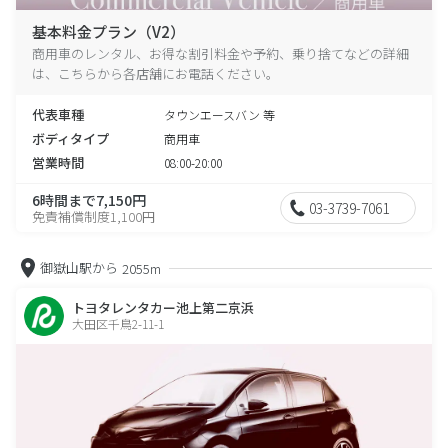
基本料金プラン（V2）
商用車のレンタル、お得な割引料金や予約、乗り捨てなどの詳細
は、こちらから各店舗にお電話ください。
代表車種
タウンエースバン 等
ボディタイプ
商用車
営業時間
08:00-20:00
6時間まで7,150円
03-3739-7061
免責補償制度1,100円
御嶽山駅から
2055m
トヨタレンタカー池上第二京浜
大田区千鳥2-11-1