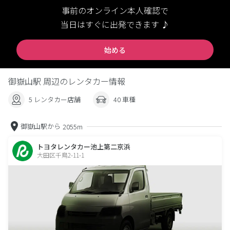
事前のオンライン本人確認で
当日はすぐに出発できます ♪
始める
御嶽山駅 周辺のレンタカー情報
5 レンタカー店舗
40 車種
御嶽山駅から
2055m
トヨタレンタカー池上第二京浜
大田区千鳥2-11-1