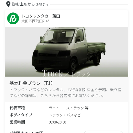
御嶽山駅から
3697m
トヨタレンタカー蒲田
大田区西蒲田7-43
基本料金プラン（T1）
トラック・バスなどのレンタル、お得な割引料金や予約、乗り捨
てなどの詳細は、こちらから各店舗にお電話ください。
代表車種
ライトエーストラック 等
ボディタイプ
トラック・バスなど
営業時間
08:00-20:00
6時間まで5,500円