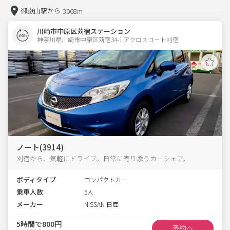
御嶽山駅から
3068m
川崎市中原区苅宿ステーション
神奈川県川崎市中原区苅宿34-1 アクロスコート刈宿 
ノート(3914)
刈宿から、気軽にドライブ。日常に寄り添うカーシェア。
ボディタイプ
コンパクトカー
乗車人数
5人
メーカー
NISSAN 日産
5時間で800円
予約へ