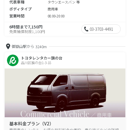
代表車種
タウンエースバン 等
ボディタイプ
商用車
営業時間
08:00-20:00
6時間まで7,150円
03-3703-4491
免責補償制度1,100円
御嶽山駅から
3240m
トヨタレンタカー旗の台
品川区旗の台1-3-18
基本料金プラン（V2）
商用車のレンタル、お得な割引料金や予約、乗り捨てなどの詳細