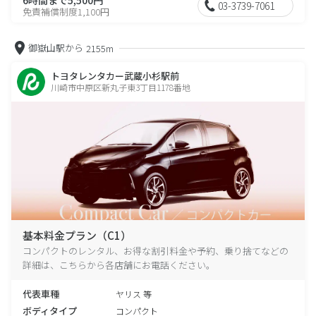
03-3739-7061
免責補償制度1,100円
御嶽山駅から
2155m
トヨタレンタカー武蔵小杉駅前
川崎市中原区新丸子東3丁目1178番地
基本料金プラン（C1）
コンパクトのレンタル、お得な割引料金や予約、乗り捨てなどの
詳細は、こちらから各店舗にお電話ください。
代表車種
ヤリス 等
ボディタイプ
コンパクト