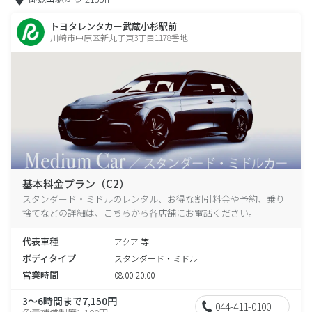
トヨタレンタカー武蔵小杉駅前
川崎市中原区新丸子東3丁目1178番地
基本料金プラン（C2）
スタンダード・ミドルのレンタル、お得な割引料金や予約、乗り
捨てなどの詳細は、こちらから各店舗にお電話ください。
代表車種
アクア 等
ボディタイプ
スタンダード・ミドル
営業時間
08:00-20:00
3～6時間まで7,150円
044-411-0100