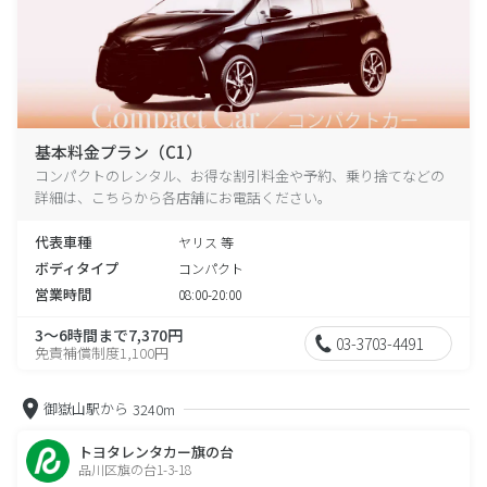
基本料金プラン（C1）
コンパクトのレンタル、お得な割引料金や予約、乗り捨てなどの
詳細は、こちらから各店舗にお電話ください。
代表車種
ヤリス 等
ボディタイプ
コンパクト
営業時間
08:00-20:00
3～6時間まで7,370円
03-3703-4491
免責補償制度1,100円
御嶽山駅から
3240m
トヨタレンタカー旗の台
品川区旗の台1-3-18