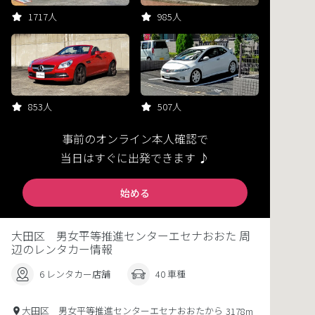
1717人
985人
853人
507人
事前のオンライン本人確認で
当日はすぐに出発できます ♪
始める
大田区 男女平等推進センターエセナおおた 周
辺のレンタカー情報
6 レンタカー店舗
40 車種
大田区 男女平等推進センターエセナおおたから
3178m