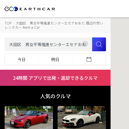
TOP
›
大田区 男女平等推進センターエセナおおた 周辺の安い
レンタカー Rent-a-Car
今日
明日
24時間 アプリで出発・返却できるクルマ
人気のクルマ