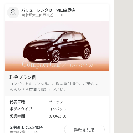
バリューレンタカー羽田空港店
東京都大田区西糀谷3-6-30
料金プラン例
コンパクトのレンタル、お得な割引料金、ご予約はこ
ちらから各店舗お電話ください。
代表車種
ヴィッツ
ボディタイプ
コンパクト
営業時間
08:00-20:00
6時間まで5,240円
詳細を見る
免責補償1,100円