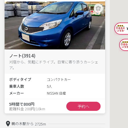
ノート(3914)
刈宿から、気軽にドライブ。日常に寄り添うカーシェ
ア。
ボディタイプ
コンパクトカー
乗車人数
5人
メーカー
NISSAN 日産
5時間で800円
予約へ
距離料金 200円/10km
鵜の木駅から
2725m