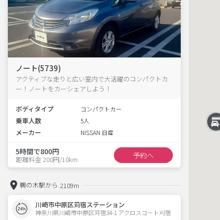
ノート(5739)
アクティブな走りと広い室内で大活躍のコンパクトカ
ー！ノートをカーシェアしよう！
ボディタイプ
コンパクトカー
乗車人数
5人
メーカー
NISSAN 日産
5時間で800円
予約へ
距離料金 200円/10km
鵜の木駅から
2109m
川崎市中原区苅宿ステーション
神奈川県川崎市中原区苅宿34-1 アクロスコート刈宿 