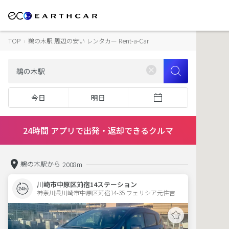
TOP
›
鵜の木駅 周辺の安い レンタカー Rent-a-Car
今日
明日
24時間 アプリで出発・返却できるクルマ
鵜の木駅から
2008m
川崎市中原区苅宿14ステーション
神奈川県川崎市中原区苅宿14-35 フェリシア元住吉 