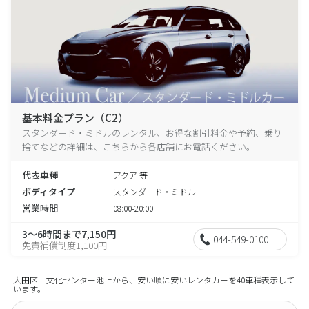
基本料金プラン（C2）
スタンダード・ミドルのレンタル、お得な割引料金や予約、乗り
捨てなどの詳細は、こちらから各店舗にお電話ください。
代表車種
アクア 等
ボディタイプ
スタンダード・ミドル
営業時間
08:00-20:00
3～6時間まで7,150円
044-549-0100
免責補償制度1,100円
大田区 文化センター池上から、安い順に安いレンタカーを40車種表示して
います。