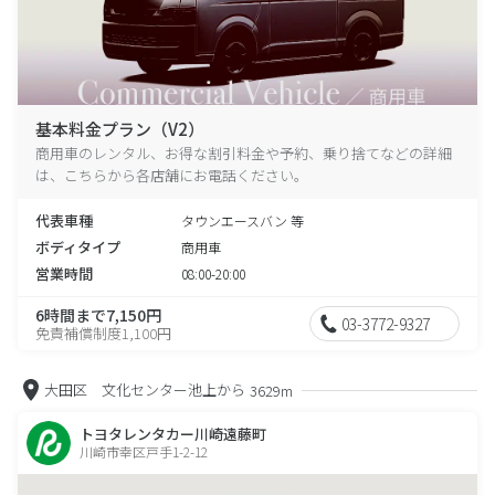
基本料金プラン（V2）
商用車のレンタル、お得な割引料金や予約、乗り捨てなどの詳細
は、こちらから各店舗にお電話ください。
代表車種
タウンエースバン 等
ボディタイプ
商用車
営業時間
08:00-20:00
6時間まで7,150円
03-3772-9327
免責補償制度1,100円
大田区 文化センター池上から
3629m
トヨタレンタカー川崎遠藤町
川崎市幸区戸手1-2-12