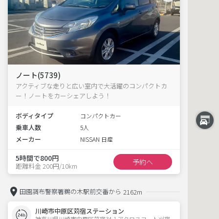
ノート(5739)
アクティブな走りと広い室内で大活躍のコンパクトカ
ー！ノートをカーシェアしよう！
ボディタイプ
コンパクトカー
乗車人数
5人
メーカー
NISSAN 日産
5時間で800円
予約へ
距離料金 200円/10km
田園調布警察署鵜の木駅前交番から
2162m
川崎市中原区苅宿ステーション
神奈川県川崎市中原区苅宿34-1 アクロスコート刈宿 