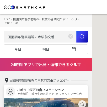
TOP
›
田園調布警察署鵜の木駅前交番 周辺の安い レンタカー
Rent-a-Car
今日
明日
24時間 アプリで出発・返却できるクルマ
田園調布警察署鵜の木駅前交番から
2067m
川崎市中原区苅宿14ステーション
神奈川県川崎市中原区苅宿14-35 フェリシア元住吉 