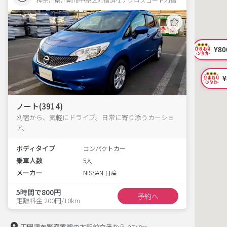
ノート(3914)
刈宿から、気軽にドライブ。日常に寄り添うカーシェ
ア。
ボディタイプ
コンパクトカー
乗車人数
5人
メーカー
NISSAN 日産
5時間で800円
予約へ
距離料金 200円/10km
田園調布警察署鵜の木駅前交番から