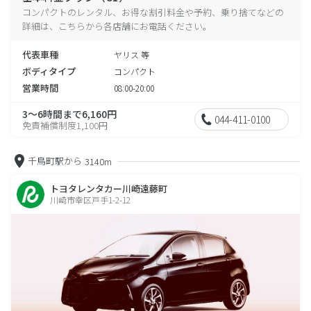
コンパクトのレンタル、お得な割引料金や予約、乗り捨てなどの
詳細は、こちらから各店舗にお電話ください。
代表車種
ヤリス 等
ボディタイプ
コンパクト
営業時間
08:00-20:00
3～6時間まで6,160円
044-411-0100
免責補償制度1,100円
千鳥町駅から
3140m
トヨタレンタカー川崎遠藤町
川崎市幸区戸手1-2-12