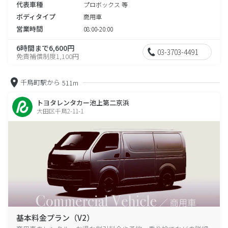
代表車種
プロボックス 等
ボディタイプ
商用車
営業時間
08:00-20:00
6時間まで6,600円
03-3703-4491
免責補償制度1,100円
千鳥町駅から
511m
トヨタレンタカー池上第二京浜
大田区千鳥2-11-1
基本料金プラン（V2）