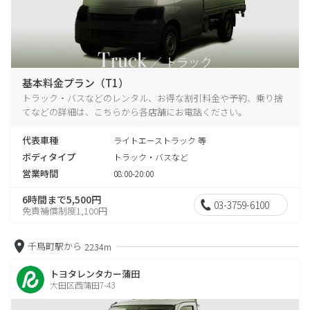
基本料金プラン（T1）
トラック・バスなどのレンタル、お得な割引料金や予約、乗り捨
てなどの詳細は、こちらから各店舗にお電話ください。
代表車種
ライトエーストラック 等
ボディタイプ
トラック・バスなど
営業時間
08:00-20:00
6時間まで5,500円
03-3759-6100
免責補償制度1,100円
千鳥町駅から
2234m
トヨタレンタカー蒲田
大田区西蒲田7-43