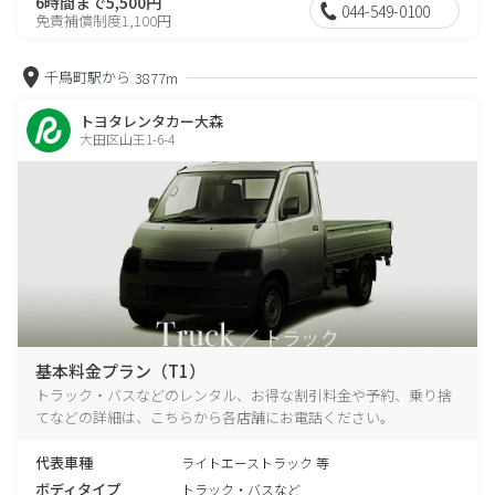
6時間まで5,500円
044-549-0100
免責補償制度1,100円
千鳥町駅から
3877m
トヨタレンタカー大森
大田区山王1-6-4
基本料金プラン（T1）
トラック・バスなどのレンタル、お得な割引料金や予約、乗り捨
てなどの詳細は、こちらから各店舗にお電話ください。
代表車種
ライトエーストラック 等
ボディタイプ
トラック・バスなど