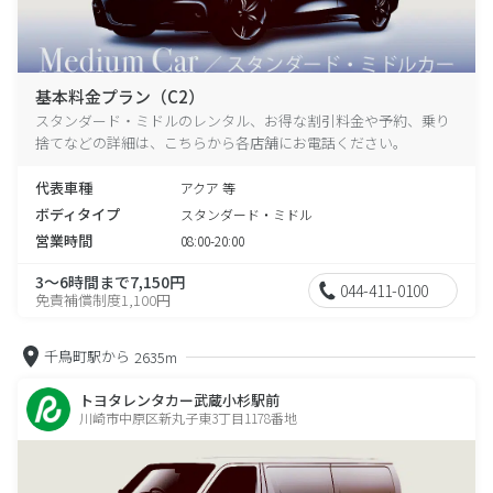
基本料金プラン（C2）
スタンダード・ミドルのレンタル、お得な割引料金や予約、乗り
捨てなどの詳細は、こちらから各店舗にお電話ください。
代表車種
アクア 等
ボディタイプ
スタンダード・ミドル
営業時間
08:00-20:00
3～6時間まで7,150円
044-411-0100
免責補償制度1,100円
千鳥町駅から
2635m
トヨタレンタカー武蔵小杉駅前
川崎市中原区新丸子東3丁目1178番地