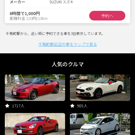
メーカー
SUZUKI スズキ
6時間で1,000円
予約へ
距離料金 220円/10km
千鳥町駅から、近い順に予約できる車を3台表示しています。
千鳥町駅近辺の車をマップで見る
人気のクルマ
1717人
985人