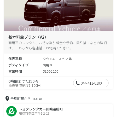
基本料金プラン（V2）
商用車のレンタル、お得な割引料金や予約、乗り捨てなどの詳細
は、こちらから各店舗にお電話ください。
代表車種
タウンエースバン 等
ボディタイプ
商用車
営業時間
08:00-20:00
6時間まで7,150円
044-411-0100
免責補償制度1,100円
千鳥町駅から
3140m
トヨタレンタカー川崎遠藤町
川崎市幸区戸手1-2-12