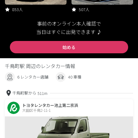
853人
507人
事前のオンライン本人確認で
当日はすぐに出発できます ♪
始める
千鳥町駅 周辺のレンタカー情報
6 レンタカー店舗
40 車種
千鳥町駅から
511m
トヨタレンタカー池上第二京浜
大田区千鳥2-11-1