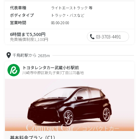
代表車種
ライトエーストラック 等
ボディタイプ
トラック・バスなど
営業時間
08:00-20:00
6時間まで5,500円
03-3703-4491
免責補償制度1,100円
千鳥町駅から
2635m
トヨタレンタカー武蔵小杉駅前
川崎市中原区新丸子東3丁目1178番地
基本料金プラン（C1）