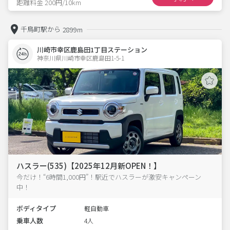
距離料金 200円/10km
千鳥町駅から
2899m
川崎市幸区鹿島田1丁目ステーション
神奈川県川崎市幸区鹿島田1-5-1  
ハスラー(535)【2025年12月新OPEN！】
今だけ！“6時間1,000円”！駅近でハスラーが激安キャンペーン
中！
ボディタイプ
軽自動車
乗車人数
4人