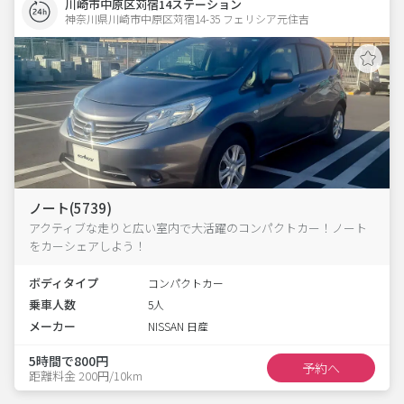
川崎市中原区苅宿14ステーション
神奈川県川崎市中原区苅宿14-35 フェリシア元住吉 
ノート(5739)
アクティブな走りと広い室内で大活躍のコンパクトカー！ノート
をカーシェアしよう！
ボディタイプ
コンパクトカー
乗車人数
5人
メーカー
NISSAN 日産
5時間で800円
予約へ
距離料金 200円/10km