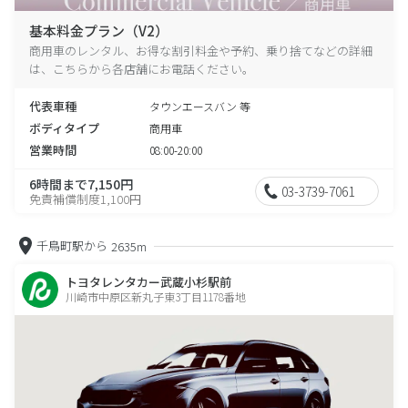
基本料金プラン（V2）
商用車のレンタル、お得な割引料金や予約、乗り捨てなどの詳細
は、こちらから各店舗にお電話ください。
代表車種
タウンエースバン 等
ボディタイプ
商用車
営業時間
08:00-20:00
6時間まで7,150円
03-3739-7061
免責補償制度1,100円
千鳥町駅から
2635m
トヨタレンタカー武蔵小杉駅前
川崎市中原区新丸子東3丁目1178番地