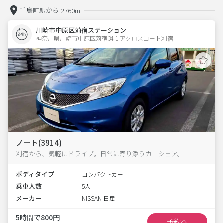
千鳥町駅から
2760m
川崎市中原区苅宿ステーション
神奈川県川崎市中原区苅宿34-1 アクロスコート刈宿 
ノート(3914)
刈宿から、気軽にドライブ。日常に寄り添うカーシェア。
ボディタイプ
コンパクトカー
乗車人数
5人
メーカー
NISSAN 日産
5時間で800円
予約へ