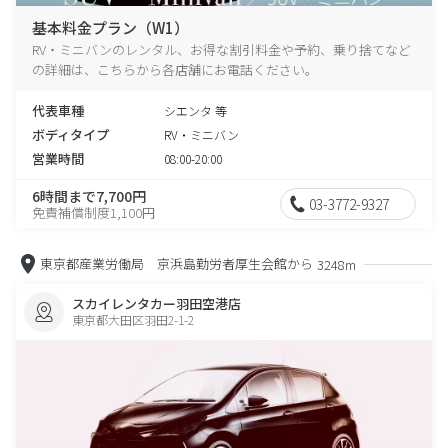
基本料金プラン（W1）
RV・ミニバンのレンタル、お得な割引料金や予約、乗り捨てなど
の詳細は、こちらから各店舗にお電話ください。
代表車種
シエンタ 等
ボディタイプ
RV・ミニバン
営業時間
08:00-20:00
6時間まで7,700円
03-3772-9327
免責補償制度1,100円
東京都産業労働局 京浜島勤労者厚生会館から
3248m
スカイレンタカー羽田空港店
東京都大田区羽田2-1-2