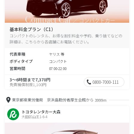
基本料金プラン（C1）
コンパクトのレンタル、お得な割引料金や予約、乗り捨てなどの
詳細は、こちらから各店舗にお電話ください。
代表車種
ヤリス 等
ボディタイプ
コンパクト
営業時間
07:00-22:00
3～6時間まで7,370円
0800-7000-111
免責補償制度1,100円
東京都産業労働局 京浜島勤労者厚生会館から
3999m
トヨタレンタカー大森
大田区山王1-6-4