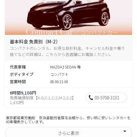
基本料金 免責別（M-2）
コンパクトのレンタル、お得な割引料金、キャンセル料金や乗り
捨てなどの詳細は、こちらから各店舗にお電話ください。
代表車種
MAZDA3 SEDAN 等
ボディタイプ
コンパクト
営業時間
08:00-21:00
6時間9,108円
03-5708-3131
免責補償制度【K-0,C-1,C-2,M-2,S-2】
1,430円
東京都産業労働局 京浜島勤労者厚生会館から、安い順に安いレンタカーを
40車種表示しています。
さらに表示