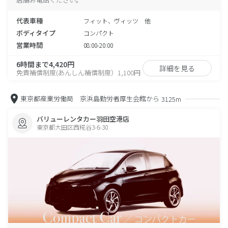
代表車種
フィット、ヴィッツ 他
ボディタイプ
コンパクト
営業時間
08:00-20:00
6時間まで4,420円
詳細を見る
免責補償制度(あんしん補償制度）1,100円
東京都産業労働局 京浜島勤労者厚生会館から
3125m
バリューレンタカー羽田空港店
東京都大田区西糀谷3-6-30