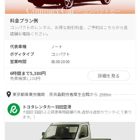
料金プラン例
コンパクトのレンタル、お得な割引料金、ご予約はこちらから各
店舗お電話ください。
代表車種
ノート
ボディタイプ
コンパクト
営業時間
08:00-20:00
6時間まで5,380円
詳細を見る
免責補償1,100円
東京都産業労働局 京浜島勤労者厚生会館から
2599m
トヨタレンタカー羽田空港
大田区羽田5-2-2(貸渡専用店舗の為 返却は返却カウンタ-にて承り
ます。）