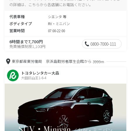
の詳細は、こちらから各店舗にお電話ください。
代表車種
シエンタ 等
ボディタイプ
RV・ミニバン
営業時間
07:00-22:00
6時間まで7,700円
0800-7000-111
免責補償制度1,100円
東京都産業労働局 京浜島勤労者厚生会館から
3999m
トヨタレンタカー大森
大田区山王1-6-4