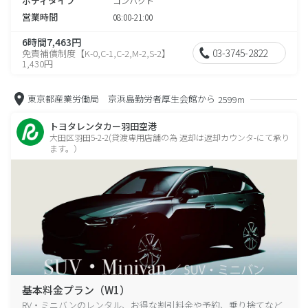
ボディタイプ
コンパクト
営業時間
08:00-21:00
6時間7,463円
03-3745-2822
免責補償制度【K-0,C-1,C-2,M-2,S-2】
1,430円
東京都産業労働局 京浜島勤労者厚生会館から
2599m
トヨタレンタカー羽田空港
大田区羽田5-2-2(貸渡専用店舗の為 返却は返却カウンタ-にて承り
ます。）
基本料金プラン（W1）
RV・ミニバンのレンタル、お得な割引料金や予約、乗り捨てなど