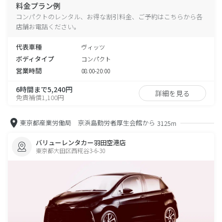
料金プラン例
コンパクトのレンタル、お得な割引料金、ご予約はこちらから各
店舗お電話ください。
代表車種
ヴィッツ
ボディタイプ
コンパクト
営業時間
08:00-20:00
6時間まで5,240円
詳細を見る
免責補償1,100円
東京都産業労働局 京浜島勤労者厚生会館から
3125m
バリューレンタカー羽田空港店
東京都大田区西糀谷3-6-30