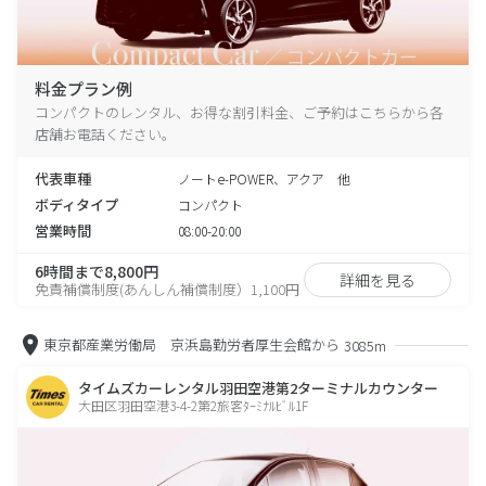
料金プラン例
コンパクトのレンタル、お得な割引料金、ご予約はこちらから各
店舗お電話ください。
代表車種
ノートe-POWER、アクア 他
ボディタイプ
コンパクト
営業時間
08:00-20:00
6時間まで8,800円
詳細を見る
免責補償制度(あんしん補償制度）1,100円
東京都産業労働局 京浜島勤労者厚生会館から
3085m
タイムズカーレンタル羽田空港第2ターミナルカウンター
大田区羽田空港3-4-2第2旅客ﾀｰﾐﾅﾙﾋﾞﾙ1F