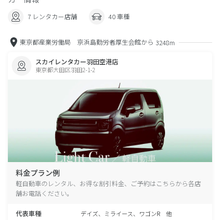
7 レンタカー店舗
40 車種
東京都産業労働局 京浜島勤労者厚生会館から
3248m
スカイレンタカー羽田空港店
東京都大田区羽田2-1-2
料金プラン例
軽自動車のレンタル、お得な割引料金、ご予約はこちらから各店
舗お電話ください。
代表車種
デイズ、ミライース、ワゴンR 他