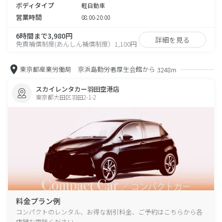
ボディタイプ
軽自動車
営業時間
08:00-20:00
6時間まで3,980円
詳細を見る
免責補償制度(あんしん補償制度）1,100円
東京都産業労働局 京浜島勤労者厚生会館から
3248m
スカイレンタカー羽田空港店
東京都大田区羽田2-1-2
料金プラン例
コンパクトのレンタル、お得な割引料金、ご予約はこちらから各
店舗お電話ください。