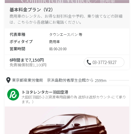
基本料金プラン（V2）
商用車のレンタル、お得な割引料金や予約、乗り捨てなどの詳細
は、こちらから各店舗にお電話ください。
代表車種
タウンエースバン 等
ボディタイプ
商用車
営業時間
08:00-20:00
6時間まで7,150円
03-3772-9327
免責補償制度1,100円
東京都産業労働局 京浜島勤労者厚生会館から
2599m
トヨタレンタカー羽田空港
大田区羽田5-2-2(貸渡専用店舗の為 返却は返却カウンタ-にて承り
ます。）