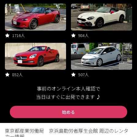
1716人
984人
852人
507人
事前のオンライン本人確認で
当日はすぐに出発できます ♪
始める
東京都産業労働局 京浜島勤労者厚生会館 周辺のレンタ
カー情報