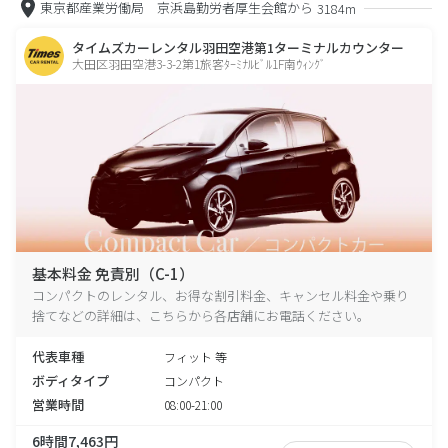
東京都産業労働局 京浜島勤労者厚生会館から
3184m
タイムズカーレンタル羽田空港第1ターミナルカウンター
大田区羽田空港3-3-2第1旅客ﾀｰﾐﾅﾙﾋﾞﾙ1F南ｳｨﾝｸﾞ
基本料金 免責別（C-1）
コンパクトのレンタル、お得な割引料金、キャンセル料金や乗り
捨てなどの詳細は、こちらから各店舗にお電話ください。
代表車種
フィット 等
ボディタイプ
コンパクト
営業時間
08:00-21:00
6時間7,463円