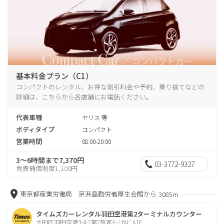
基本料金プラン（C1）
コンパクトのレンタル、お得な割引料金や予約、乗り捨てなどの
詳細は、こちらから各店舗にお電話ください。
代表車種
ヤリス 等
ボディタイプ
コンパクト
営業時間
08:00-20:00
3～6時間まで7,370円
03-3772-9327
免責補償制度1,100円
東京都産業労働局 京浜島勤労者厚生会館から
3085m
タイムズカーレンタル羽田空港第2ターミナルカウンター
大田区羽田空港3-4-2第2旅客ﾀｰﾐﾅﾙﾋﾞﾙ1F