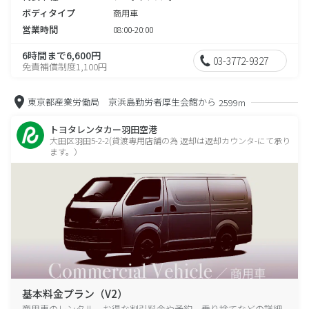
ボディタイプ
商用車
営業時間
08:00-20:00
6時間まで6,600円
03-3772-9327
免責補償制度1,100円
東京都産業労働局 京浜島勤労者厚生会館から
2599m
トヨタレンタカー羽田空港
大田区羽田5-2-2(貸渡専用店舗の為 返却は返却カウンタ-にて承り
ます。）
基本料金プラン（V2）
商用車のレンタル、お得な割引料金や予約、乗り捨てなどの詳細