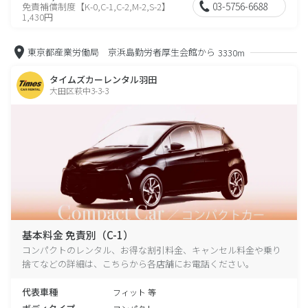
03-5756-6688
免責補償制度【K-0,C-1,C-2,M-2,S-2】
1,430円
東京都産業労働局 京浜島勤労者厚生会館から
3330m
タイムズカーレンタル羽田
大田区萩中3-3-3
基本料金 免責別（C-1）
コンパクトのレンタル、お得な割引料金、キャンセル料金や乗り
捨てなどの詳細は、こちらから各店舗にお電話ください。
代表車種
フィット 等