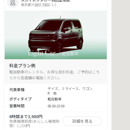
東京都大田区羽田2-1-2
料金プラン例
軽自動車のレンタル、お得な割引料金、ご予約はこち
らから各店舗お電話ください。
デイズ、ミライース、ワゴン
代表車種
R 他
ボディタイプ
軽自動車
営業時間
08:00-20:00
6時間まで3,980円
詳細を見る
免責補償制度(あんしん補償制
度）1,100円