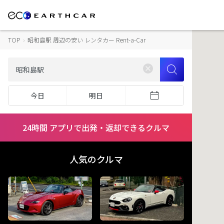
TOP
›
昭和島駅 周辺の安い レンタカー Rent-a-Car
今日
明日
24時間 アプリで出発・返却できるクルマ
人気のクルマ