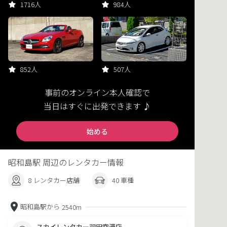
1716人
984人
852人
507人
事前のオンライン本人確認で
当日はすぐに出発できます ♪
始める
昭和島駅 周辺のレンタカー情報
8 レンタカー店舗
40 車種
昭和島駅から
2540m
スカイレンタカー羽田空港店