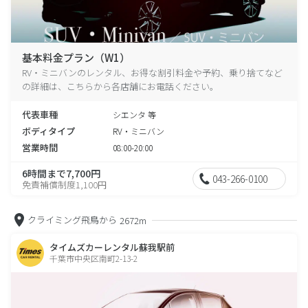
基本料金プラン（W1）
RV・ミニバンのレンタル、お得な割引料金や予約、乗り捨てなど
の詳細は、こちらから各店舗にお電話ください。
代表車種
シエンタ 等
ボディタイプ
RV・ミニバン
営業時間
08:00-20:00
6時間まで7,700円
043-266-0100
免責補償制度1,100円
クライミング飛鳥から
2672m
タイムズカーレンタル蘇我駅前
千葉市中央区南町2-13-2