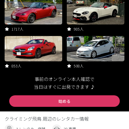
1717人
985人
853人
508人
事前のオンライン本人確認で
当日はすぐに出発できます ♪
始める
クライミング飛鳥 周辺のレンタカー情報
3 レンタカー店舗
28 車種