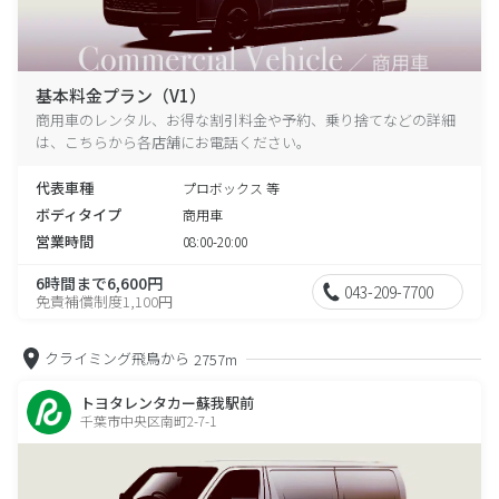
基本料金プラン（V1）
商用車のレンタル、お得な割引料金や予約、乗り捨てなどの詳細
は、こちらから各店舗にお電話ください。
代表車種
プロボックス 等
ボディタイプ
商用車
営業時間
08:00-20:00
6時間まで6,600円
043-209-7700
免責補償制度1,100円
クライミング飛鳥から
2757m
トヨタレンタカー蘇我駅前
千葉市中央区南町2-7-1