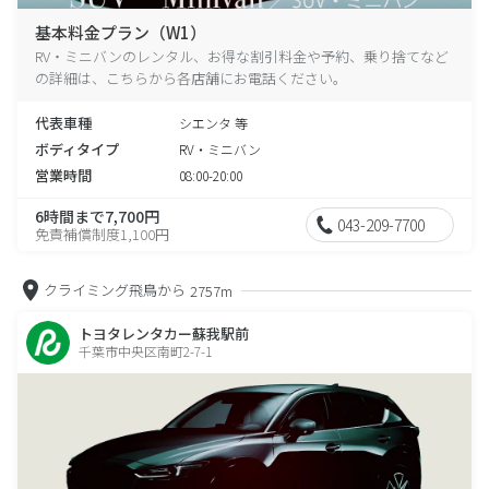
基本料金プラン（W1）
RV・ミニバンのレンタル、お得な割引料金や予約、乗り捨てなど
の詳細は、こちらから各店舗にお電話ください。
代表車種
シエンタ 等
ボディタイプ
RV・ミニバン
営業時間
08:00-20:00
6時間まで7,700円
043-209-7700
免責補償制度1,100円
クライミング飛鳥から
2757m
トヨタレンタカー蘇我駅前
千葉市中央区南町2-7-1