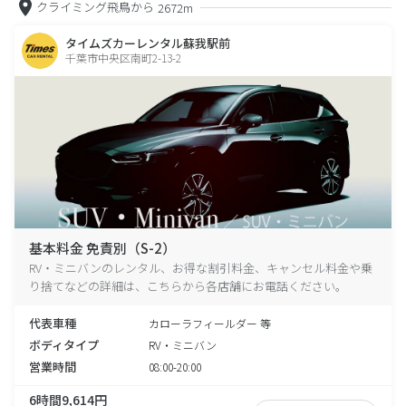
クライミング飛鳥から
2672m
タイムズカーレンタル蘇我駅前
千葉市中央区南町2-13-2
基本料金 免責別（S-2）
RV・ミニバンのレンタル、お得な割引料金、キャンセル料金や乗
り捨てなどの詳細は、こちらから各店舗にお電話ください。
代表車種
カローラフィールダー 等
ボディタイプ
RV・ミニバン
営業時間
08:00-20:00
6時間9,614円