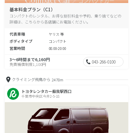
基本料金プラン（C1）
コンパクトのレンタル、お得な割引料金や予約、乗り捨てなどの
詳細は、こちらから各店舗にお電話ください。
代表車種
ヤリス 等
ボディタイプ
コンパクト
営業時間
08:00-20:00
3～6時間まで6,160円
043-266-0100
免責補償制度1,100円
クライミング飛鳥から
2478m
トヨタレンタカー蘇我駅西口
千葉市中央区今井2-5-18