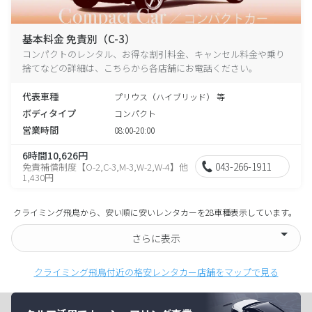
基本料金 免責別（C-3）
コンパクトのレンタル、お得な割引料金、キャンセル料金や乗り
捨てなどの詳細は、こちらから各店舗にお電話ください。
代表車種
プリウス（ハイブリッド） 等
ボディタイプ
コンパクト
営業時間
08:00-20:00
6時間10,626円
043-266-1911
免責補償制度【O-2,C-3,M-3,W-2,W-4】他
1,430円
クライミング飛鳥から、安い順に安いレンタカーを28車種表示しています。
さらに表示
クライミング飛鳥付近の格安レンタカー店舗をマップで見る