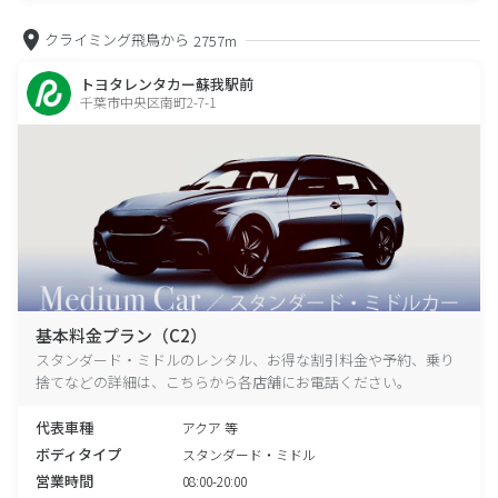
クライミング飛鳥から
2757m
トヨタレンタカー蘇我駅前
千葉市中央区南町2-7-1
基本料金プラン（C2）
スタンダード・ミドルのレンタル、お得な割引料金や予約、乗り
捨てなどの詳細は、こちらから各店舗にお電話ください。
代表車種
アクア 等
ボディタイプ
スタンダード・ミドル
営業時間
08:00-20:00