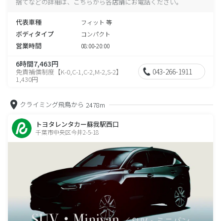
捨てなどの詳細は、こちらから各店舗にお電話ください。
代表車種
フィット 等
ボディタイプ
コンパクト
営業時間
08:00-20:00
6時間7,463円
043-266-1911
免責補償制度【K-0,C-1,C-2,M-2,S-2】
1,430円
クライミング飛鳥から
2478m
トヨタレンタカー蘇我駅西口
千葉市中央区今井2-5-18