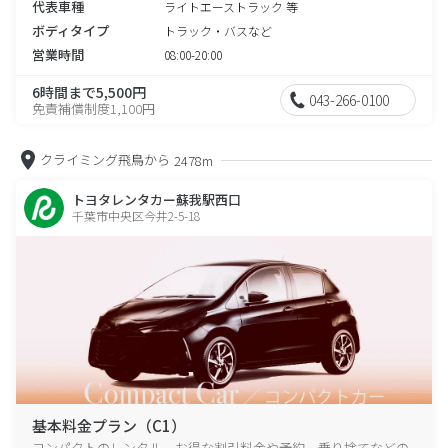
代表車種
ライトエーストラック 等
ボディタイプ
トラック・バスなど
営業時間
08:00-20:00
6時間まで5,500円
043-266-0100
免責補償制度1,100円
クライミング飛鳥から
2478m
トヨタレンタカー蘇我駅西口
千葉市中央区今井2-5-18
基本料金プラン（C1）
コンパクトのレンタル、お得な割引料金や予約、乗り捨てなどの