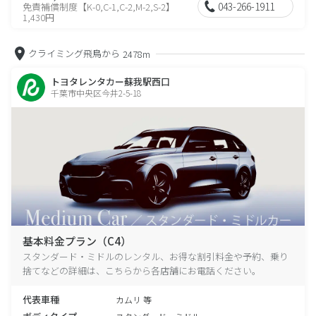
043-266-1911
免責補償制度【K-0,C-1,C-2,M-2,S-2】
1,430円
クライミング飛鳥から
2478m
トヨタレンタカー蘇我駅西口
千葉市中央区今井2-5-18
基本料金プラン（C4）
スタンダード・ミドルのレンタル、お得な割引料金や予約、乗り
捨てなどの詳細は、こちらから各店舗にお電話ください。
代表車種
カムリ 等