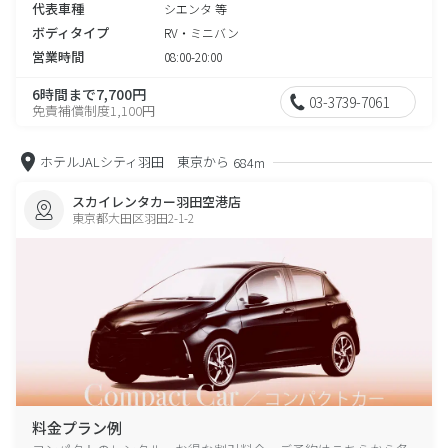
代表車種
シエンタ 等
ボディタイプ
RV・ミニバン
営業時間
08:00-20:00
6時間まで7,700円
03-3739-7061
免責補償制度1,100円
ホテルJALシティ羽田 東京から
684m
スカイレンタカー羽田空港店
東京都大田区羽田2-1-2
料金プラン例