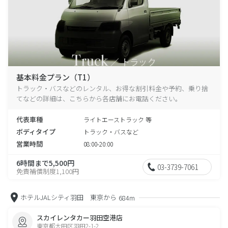
基本料金プラン（T1）
トラック・バスなどのレンタル、お得な割引料金や予約、乗り捨
てなどの詳細は、こちらから各店舗にお電話ください。
代表車種
ライトエーストラック 等
ボディタイプ
トラック・バスなど
営業時間
08:00-20:00
6時間まで5,500円
03-3739-7061
免責補償制度1,100円
ホテルJALシティ羽田 東京から
684m
スカイレンタカー羽田空港店
東京都大田区羽田2-1-2