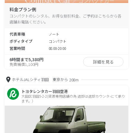
料金プラン例
コンパクトのレンタル、お得な割引料金、ご予約はこちらから各
店舗お電話ください。
代表車種
ノート
ボディタイプ
コンパクト
営業時間
08:00-20:00
6時間まで5,380円
詳細を見る
免責補償1,100円
ホテルJALシティ羽田 東京から
208m
トヨタレンタカー羽田空港
大田区羽田5-2-2(貸渡専用店舗の為 返却は返却カウンタ-にて承り
ます。）