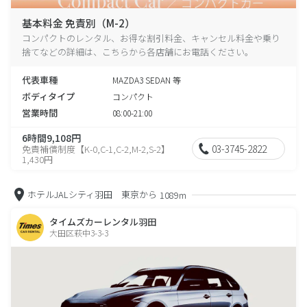
基本料金 免責別（M-2）
コンパクトのレンタル、お得な割引料金、キャンセル料金や乗り
捨てなどの詳細は、こちらから各店舗にお電話ください。
代表車種
MAZDA3 SEDAN 等
ボディタイプ
コンパクト
営業時間
08:00-21:00
6時間9,108円
03-3745-2822
免責補償制度【K-0,C-1,C-2,M-2,S-2】
1,430円
ホテルJALシティ羽田 東京から
1089m
タイムズカーレンタル羽田
大田区萩中3-3-3