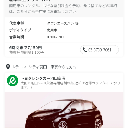
商用車のレンタル、お得な割引料金や予約、乗り捨てなどの詳細
は、こちらから各店舗にお電話ください。
代表車種
タウンエースバン 等
ボディタイプ
商用車
営業時間
08:00-20:00
6時間まで7,150円
03-3739-7061
免責補償制度1,100円
ホテルJALシティ羽田 東京から
208m
トヨタレンタカー羽田空港
大田区羽田5-2-2(貸渡専用店舗の為 返却は返却カウンタ-にて承り
ます。）