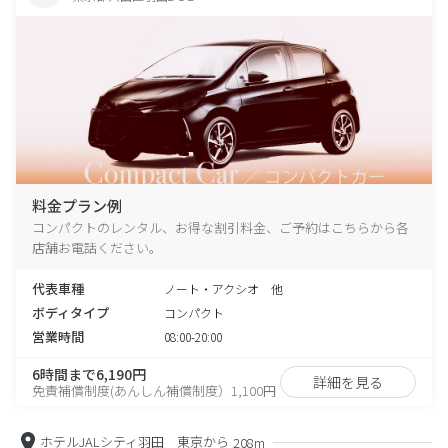
料金プラン例
コンパクトのレンタル、お得な割引料金、ご予約はこちらから各
店舗お電話ください。
代表車種
ノート・アクシオ 他
ボディタイプ
コンパクト
営業時間
08:00-20:00
6時間まで6,190円
詳細を見る
免責補償制度(あんしん補償制度）1,100円
ホテルJALシティ羽田 東京から
208m