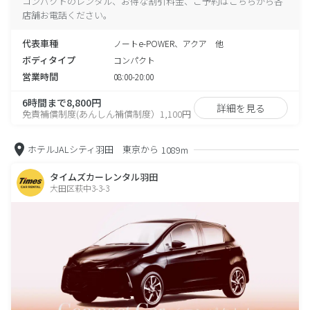
コンパクトのレンタル、お得な割引料金、ご予約はこちらから各
店舗お電話ください。
代表車種
ノートe-POWER、アクア 他
ボディタイプ
コンパクト
営業時間
08:00-20:00
6時間まで8,800円
詳細を見る
免責補償制度(あんしん補償制度）1,100円
ホテルJALシティ羽田 東京から
1089m
タイムズカーレンタル羽田
大田区萩中3-3-3