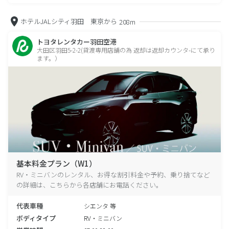
ホテルJALシティ羽田 東京から
208m
トヨタレンタカー羽田空港
大田区羽田5-2-2(貸渡専用店舗の為 返却は返却カウンタ-にて承り
ます。）
基本料金プラン（W1）
RV・ミニバンのレンタル、お得な割引料金や予約、乗り捨てなど
の詳細は、こちらから各店舗にお電話ください。
代表車種
シエンタ 等
ボディタイプ
RV・ミニバン