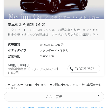
基本料金 免責別（M-2）
スタンダード・ミドルのレンタル、お得な割引料金、キャンセル
料金や乗り捨てなどの詳細は、こちらから各店舗にお電話くださ
い。
代表車種
MAZDA3 SEDAN 等
ボディタイプ
スタンダード・ミドル
営業時間
08:00-21:00
6時間9,108円
03-3745-2822
免責補償制度【K-0,C-1,C-2,M-2,S-2】
1,430円
ホテルJALシティ羽田 東京から、安い順に安いレンタカーを40車種表示し
ています。
さらに表示