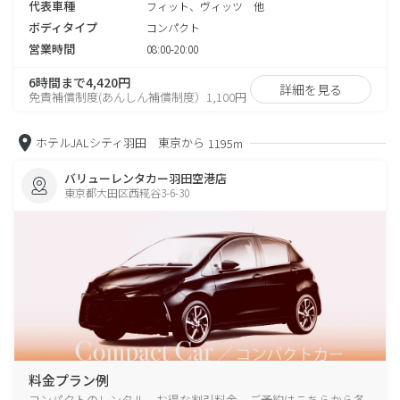
代表車種
フィット、ヴィッツ 他
ボディタイプ
コンパクト
営業時間
08:00-20:00
6時間まで4,420円
詳細を見る
免責補償制度(あんしん補償制度）1,100円
ホテルJALシティ羽田 東京から
1195m
バリューレンタカー羽田空港店
東京都大田区西糀谷3-6-30
料金プラン例
コンパクトのレンタル、お得な割引料金、ご予約はこちらから各