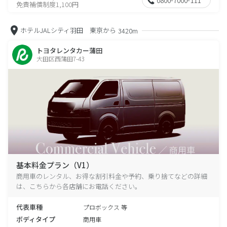
免責補償制度1,100円
ホテルJALシティ羽田 東京から
3420m
トヨタレンタカー蒲田
大田区西蒲田7-43
基本料金プラン（V1）
商用車のレンタル、お得な割引料金や予約、乗り捨てなどの詳細
は、こちらから各店舗にお電話ください。
代表車種
プロボックス 等
ボディタイプ
商用車