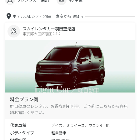
ホテルJALシティ羽田 東京から
684m
スカイレンタカー羽田空港店
東京都大田区羽田2-1-2
料金プラン例
軽自動車のレンタル、お得な割引料金、ご予約はこちらから各店
舗お電話ください。
代表車種
デイズ、ミライース、ワゴンR 他
ボディタイプ
軽自動車