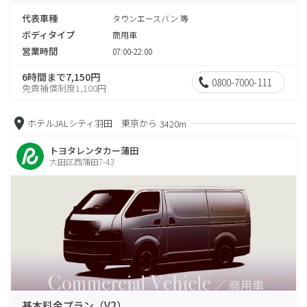
代表車種
タウンエースバン 等
ボディタイプ
商用車
営業時間
07:00-22:00
6時間まで7,150円
0800-7000-111
免責補償制度1,100円
ホテルJALシティ羽田 東京から
3420m
トヨタレンタカー蒲田
大田区西蒲田7-43
基本料金プラン（V2）