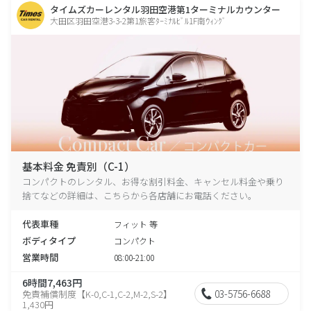
タイムズカーレンタル羽田空港第1ターミナルカウンター
大田区羽田空港3-3-2第1旅客ﾀｰﾐﾅﾙﾋﾞﾙ1F南ｳｨﾝｸﾞ
基本料金 免責別（C-1）
コンパクトのレンタル、お得な割引料金、キャンセル料金や乗り
捨てなどの詳細は、こちらから各店舗にお電話ください。
代表車種
フィット 等
ボディタイプ
コンパクト
営業時間
08:00-21:00
6時間7,463円
03-5756-6688
免責補償制度【K-0,C-1,C-2,M-2,S-2】
1,430円