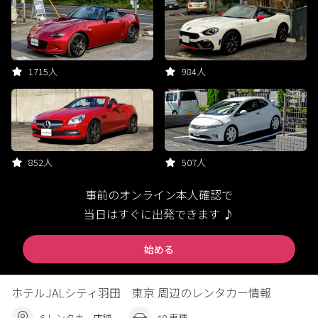
1715人
984人
852人
507人
事前のオンライン本人確認で
当日はすぐに出発できます ♪
始める
ホテルJALシティ羽田 東京 周辺のレンタカー情報
6 レンタカー店舗
40 車種