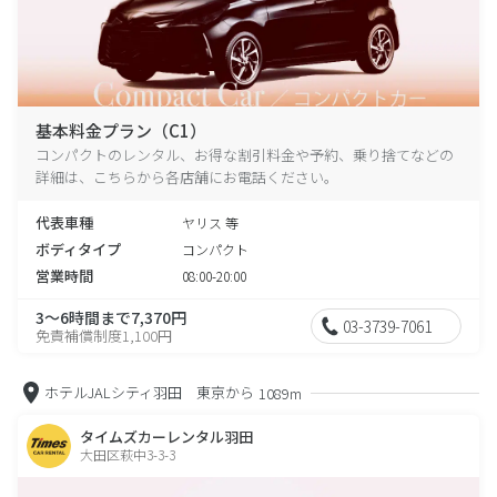
基本料金プラン（C1）
コンパクトのレンタル、お得な割引料金や予約、乗り捨てなどの
詳細は、こちらから各店舗にお電話ください。
代表車種
ヤリス 等
ボディタイプ
コンパクト
営業時間
08:00-20:00
3～6時間まで7,370円
03-3739-7061
免責補償制度1,100円
ホテルJALシティ羽田 東京から
1089m
タイムズカーレンタル羽田
大田区萩中3-3-3