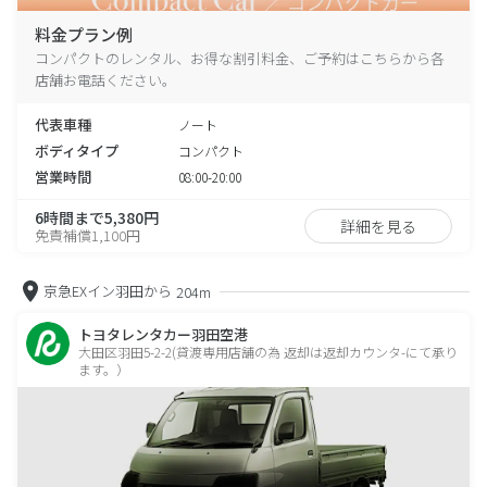
料金プラン例
コンパクトのレンタル、お得な割引料金、ご予約はこちらから各
店舗お電話ください。
代表車種
ノート
ボディタイプ
コンパクト
営業時間
08:00-20:00
6時間まで5,380円
詳細を見る
免責補償1,100円
京急EXイン羽田から
204m
トヨタレンタカー羽田空港
大田区羽田5-2-2(貸渡専用店舗の為 返却は返却カウンタ-にて承り
ます。）