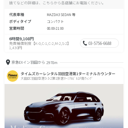
捨てなどの詳細は、こちらから各店舗にお電話ください。
代表車種
MAZDA3 SEDAN 等
ボディタイプ
コンパクト
営業時間
08:00-21:00
6時間9,108円
03-5756-6688
免責補償制度【K-0,C-1,C-2,M-2,S-2】
1,430円
京急EXイン羽田から
2978m
タイムズカーレンタル羽田空港第1ターミナルカウンター
大田区羽田空港3-3-2第1旅客ﾀｰﾐﾅﾙﾋﾞﾙ1F南ｳｨﾝｸﾞ