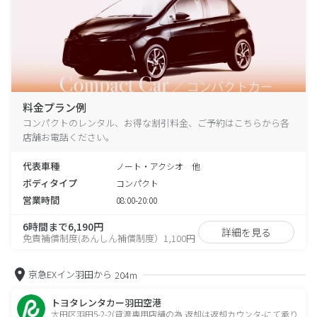
料金プラン例
コンパクトのレンタル、お得な割引料金、ご予約はこちらから各
店舗お電話ください。
代表車種
ノート・アクシオ 他
ボディタイプ
コンパクト
営業時間
08:00-20:00
6時間まで6,190円
詳細を見る
免責補償制度(あんしん補償制度）1,100円
京急EXイン羽田から
204m
トヨタレンタカー羽田空港
大田区羽田5-2-2(貸渡専用店舗の為 返却は返却カウンタ-にて承り