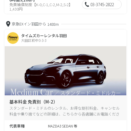
03-3745-2822
免責補償制度【K-0,C-1,C-2,M-2,S-2】
1,430円
京急EXイン羽田から
1488m
タイムズカーレンタル羽田
大田区萩中3-3-3
基本料金 免責別（M-2）
スタンダード・ミドルのレンタル、お得な割引料金、キャンセル
料金や乗り捨てなどの詳細は、こちらから各店舗にお電話くださ
い。
代表車種
MAZDA3 SEDAN 等