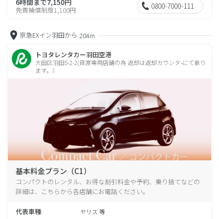
6時間まで7,150円
0800-7000-111
免責補償制度1,100円
京急EXイン羽田から
204m
トヨタレンタカー羽田空港
大田区羽田5-2-2(貸渡専用店舗の為 返却は返却カウンタ-にて承り
ます。）
基本料金プラン（C1）
コンパクトのレンタル、お得な割引料金や予約、乗り捨てなどの
詳細は、こちらから各店舗にお電話ください。
代表車種
ヤリス 等