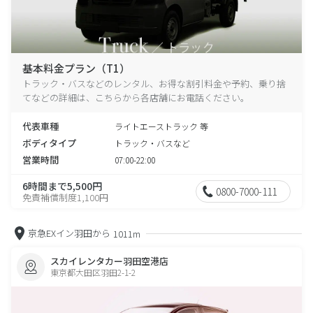
基本料金プラン（T1）
トラック・バスなどのレンタル、お得な割引料金や予約、乗り捨
てなどの詳細は、こちらから各店舗にお電話ください。
代表車種
ライトエーストラック 等
ボディタイプ
トラック・バスなど
営業時間
07:00-22:00
6時間まで5,500円
0800-7000-111
免責補償制度1,100円
京急EXイン羽田から
1011m
スカイレンタカー羽田空港店
東京都大田区羽田2-1-2