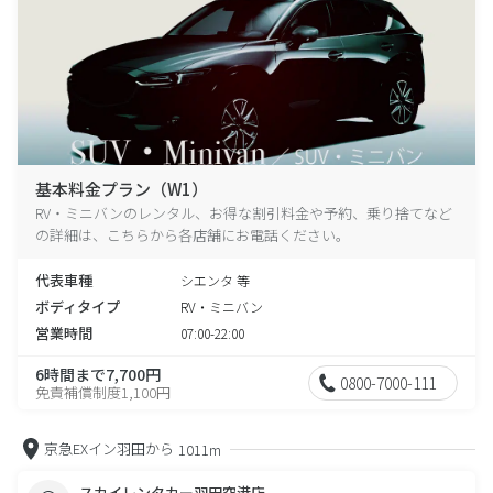
基本料金プラン（W1）
RV・ミニバンのレンタル、お得な割引料金や予約、乗り捨てなど
の詳細は、こちらから各店舗にお電話ください。
代表車種
シエンタ 等
ボディタイプ
RV・ミニバン
営業時間
07:00-22:00
6時間まで7,700円
0800-7000-111
免責補償制度1,100円
京急EXイン羽田から
1011m
スカイレンタカー羽田空港店