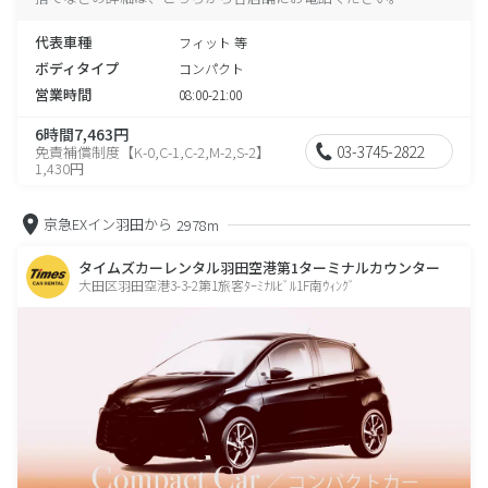
代表車種
フィット 等
ボディタイプ
コンパクト
営業時間
08:00-21:00
6時間7,463円
03-3745-2822
免責補償制度【K-0,C-1,C-2,M-2,S-2】
1,430円
京急EXイン羽田から
2978m
タイムズカーレンタル羽田空港第1ターミナルカウンター
大田区羽田空港3-3-2第1旅客ﾀｰﾐﾅﾙﾋﾞﾙ1F南ｳｨﾝｸﾞ