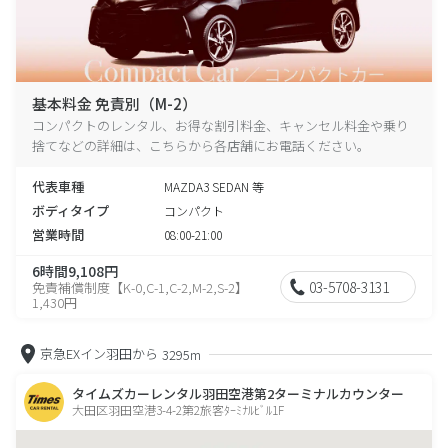
基本料金 免責別（M-2）
コンパクトのレンタル、お得な割引料金、キャンセル料金や乗り
捨てなどの詳細は、こちらから各店舗にお電話ください。
代表車種
MAZDA3 SEDAN 等
ボディタイプ
コンパクト
営業時間
08:00-21:00
6時間9,108円
03-5708-3131
免責補償制度【K-0,C-1,C-2,M-2,S-2】
1,430円
京急EXイン羽田から
3295m
タイムズカーレンタル羽田空港第2ターミナルカウンター
大田区羽田空港3-4-2第2旅客ﾀｰﾐﾅﾙﾋﾞﾙ1F