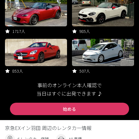
1717人
985人
853人
507人
事前のオンライン本人確認で
当日はすぐに出発できます ♪
始める
京急EXイン羽田 周辺のレンタカー情報
6 レンタカー店舗
40 車種