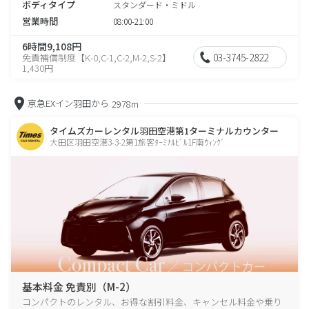
ボディタイプ
スタンダード・ミドル
営業時間
08:00-21:00
6時間9,108円
03-3745-2822
免責補償制度【K-0,C-1,C-2,M-2,S-2】
1,430円
京急EXイン羽田から
2978m
タイムズカーレンタル羽田空港第1ターミナルカウンター
大田区羽田空港3-3-2第1旅客ﾀｰﾐﾅﾙﾋﾞﾙ1F南ｳｨﾝｸﾞ
基本料金 免責別（M-2）
コンパクトのレンタル、お得な割引料金、キャンセル料金や乗り