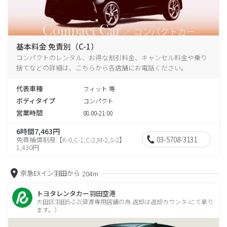
基本料金 免責別（C-1）
コンパクトのレンタル、お得な割引料金、キャンセル料金や乗り
捨てなどの詳細は、こちらから各店舗にお電話ください。
代表車種
フィット 等
ボディタイプ
コンパクト
営業時間
08:00-21:00
6時間7,463円
03-5708-3131
免責補償制度【K-0,C-1,C-2,M-2,S-2】
1,430円
京急EXイン羽田から
204m
トヨタレンタカー羽田空港
大田区羽田5-2-2(貸渡専用店舗の為 返却は返却カウンタ-にて承り
ます。）