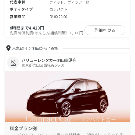
代表車種
フィット、ヴィッツ 他
ボディタイプ
コンパクト
営業時間
08:00-20:00
6時間まで4,420円
詳細を見る
免責補償制度(あんしん補償制度）1,100円
京急EXイン羽田から
1605m
バリューレンタカー羽田空港店
東京都大田区西糀谷3-6-30
料金プラン例
コンパクトのレンタル、お得な割引料金、ご予約はこちらから各