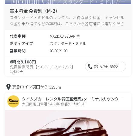
基本料金 免責別（M-2）
スタンダード・ミドルのレンタル、お得な割引料金、キャンセル
料金や乗り捨てなどの詳細は、こちらから各店舗にお電話くださ
い。
代表車種
MAZDA3 SEDAN 等
ボディタイプ
スタンダード・ミドル
営業時間
08:00-21:00
6時間9,108円
03-5756-6688
免責補償制度【K-0,C-1,C-2,M-2,S-2】
1,430円
京急EXイン羽田から
3295m
タイムズカーレンタル羽田空港第2ターミナルカウンター
大田区羽田空港3-4-2第2旅客ﾀｰﾐﾅﾙﾋﾞﾙ1F