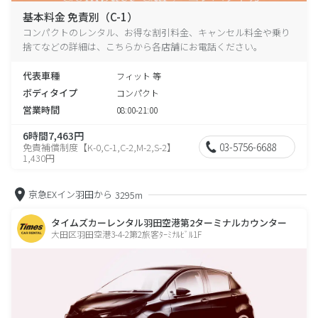
基本料金 免責別（C-1）
コンパクトのレンタル、お得な割引料金、キャンセル料金や乗り
捨てなどの詳細は、こちらから各店舗にお電話ください。
代表車種
フィット 等
ボディタイプ
コンパクト
営業時間
08:00-21:00
6時間7,463円
03-5756-6688
免責補償制度【K-0,C-1,C-2,M-2,S-2】
1,430円
京急EXイン羽田から
3295m
タイムズカーレンタル羽田空港第2ターミナルカウンター
大田区羽田空港3-4-2第2旅客ﾀｰﾐﾅﾙﾋﾞﾙ1F