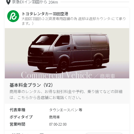
京急EXイン羽田から
204m
トヨタレンタカー羽田空港
大田区羽田5-2-2(貸渡専用店舗の為 返却は返却カウンタ-にて承り
ます。）
基本料金プラン（V2）
商用車のレンタル、お得な割引料金や予約、乗り捨てなどの詳細
は、こちらから各店舗にお電話ください。
代表車種
タウンエースバン 等
ボディタイプ
商用車
営業時間
07:00-22:00