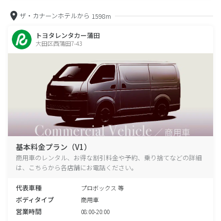
ザ・カナーンホテルから
1598m
トヨタレンタカー蒲田
大田区西蒲田7-43
基本料金プラン（V1）
商用車のレンタル、お得な割引料金や予約、乗り捨てなどの詳細
は、こちらから各店舗にお電話ください。
代表車種
プロボックス 等
ボディタイプ
商用車
営業時間
08:00-20:00