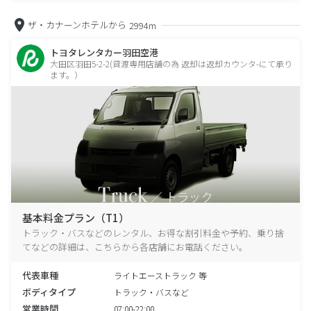
ザ・カナーンホテルから
2994m
トヨタレンタカー羽田空港
大田区羽田5-2-2(貸渡専用店舗の為 返却は返却カウンタ-にて承り
ます。）
基本料金プラン（T1）
トラック・バスなどのレンタル、お得な割引料金や予約、乗り捨
てなどの詳細は、こちらから各店舗にお電話ください。
代表車種
ライトエーストラック 等
ボディタイプ
トラック・バスなど
営業時間
07:00-22:00