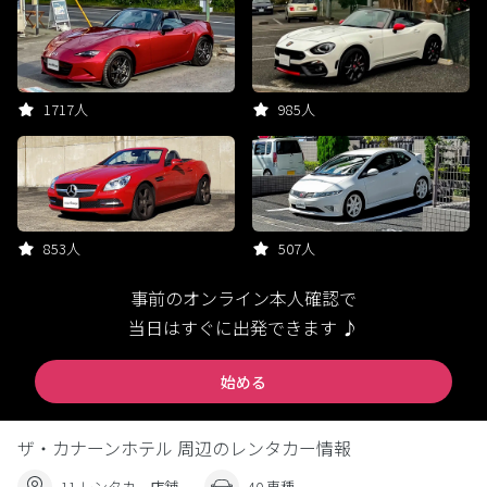
1717人
985人
853人
507人
事前のオンライン本人確認で
当日はすぐに出発できます ♪
始める
ザ・カナーンホテル 周辺のレンタカー情報
11 レンタカー店舗
40 車種