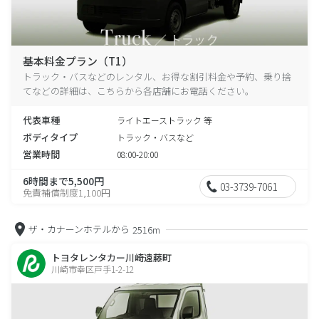
基本料金プラン（T1）
トラック・バスなどのレンタル、お得な割引料金や予約、乗り捨
てなどの詳細は、こちらから各店舗にお電話ください。
代表車種
ライトエーストラック 等
ボディタイプ
トラック・バスなど
営業時間
08:00-20:00
6時間まで5,500円
03-3739-7061
免責補償制度1,100円
ザ・カナーンホテルから
2516m
トヨタレンタカー川崎遠藤町
川崎市幸区戸手1-2-12