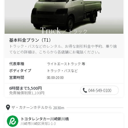
基本料金プラン（T1）
トラック・バスなどのレンタル、お得な割引料金や予約、乗り捨
てなどの詳細は、こちらから各店舗にお電話ください。
代表車種
ライトエーストラック 等
ボディタイプ
トラック・バスなど
営業時間
08:00-20:00
6時間まで5,500円
044-549-0100
免責補償制度1,100円
ザ・カナーンホテルから
2838m
トヨタレンタカー川崎新川橋
川崎市川崎区貝塚1-1-3