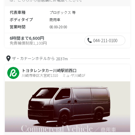
代表車種
プロボックス 等
ボディタイプ
商用車
営業時間
08:00-20:00
6時間まで6,600円
044-211-0100
免責補償制度1,100円
ザ・カナーンホテルから
2837m
トヨタレンタカー川崎駅前西口
川崎市幸区大宮町1310 ミュ-ザ川崎1F