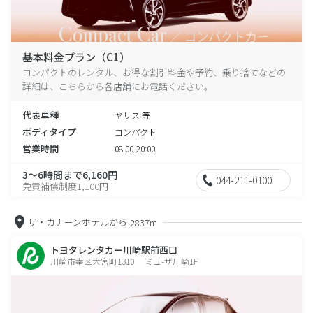
基本料金プラン（C1）
コンパクトのレンタル、お得な割引料金や予約、乗り捨てなどの
詳細は、こちらから各店舗にお電話ください。
代表車種
ヤリス 等
ボディタイプ
コンパクト
営業時間
08:00-20:00
3～6時間まで6,160円
044-211-0100
免責補償制度1,100円
ザ・カナーンホテルから
2837m
トヨタレンタカー川崎駅前西口
川崎市幸区大宮町1310 ミュ-ザ川崎1F