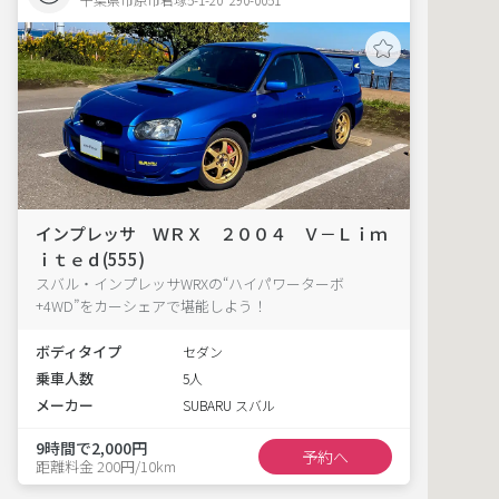
インプレッサ ＷＲＸ ２００４ Ｖ－Ｌｉｍ
ｉｔｅｄ(555)
スバル・インプレッサWRXの“ハイパワーターボ
+4WD”をカーシェアで堪能しよう！
ボディタイプ
セダン
乗車人数
5人
メーカー
SUBARU スバル
9時間で2,000円
予約へ
距離料金 200円/10km