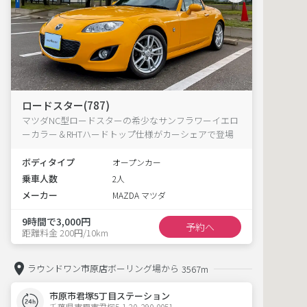
ロードスター(787)
マツダNC型ロードスターの希少なサンフラワーイエロ
ーカラー＆RHTハードトップ仕様がカーシェアで登場
ボディタイプ
オープンカー
乗車人数
2人
メーカー
MAZDA マツダ
9時間で3,000円
予約へ
距離料金 200円/10km
ラウンドワン市原店ボーリング場から
3567m
市原市君塚5丁目ステーション
千葉県市原市君塚5-1-20  290-0051