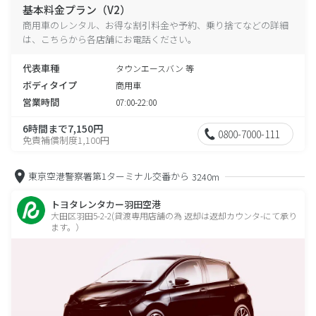
基本料金プラン（V2）
商用車のレンタル、お得な割引料金や予約、乗り捨てなどの詳細
は、こちらから各店舗にお電話ください。
代表車種
タウンエースバン 等
ボディタイプ
商用車
営業時間
07:00-22:00
6時間まで7,150円
0800-7000-111
免責補償制度1,100円
東京空港警察署第1ターミナル交番から
3240m
トヨタレンタカー羽田空港
大田区羽田5-2-2(貸渡専用店舗の為 返却は返却カウンタ-にて承り
ます。）