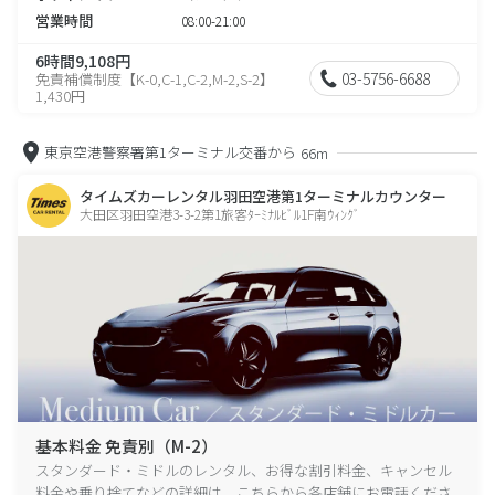
営業時間
08:00-21:00
6時間9,108円
03-5756-6688
免責補償制度【K-0,C-1,C-2,M-2,S-2】
1,430円
東京空港警察署第1ターミナル交番から
66m
タイムズカーレンタル羽田空港第1ターミナルカウンター
大田区羽田空港3-3-2第1旅客ﾀｰﾐﾅﾙﾋﾞﾙ1F南ｳｨﾝｸﾞ
基本料金 免責別（M-2）
スタンダード・ミドルのレンタル、お得な割引料金、キャンセル
料金や乗り捨てなどの詳細は、こちらから各店舗にお電話くださ