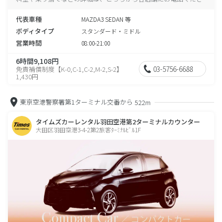
い。
代表車種
MAZDA3 SEDAN 等
ボディタイプ
スタンダード・ミドル
営業時間
08:00-21:00
6時間9,108円
03-5756-6688
免責補償制度【K-0,C-1,C-2,M-2,S-2】
1,430円
東京空港警察署第1ターミナル交番から
522m
タイムズカーレンタル羽田空港第2ターミナルカウンター
大田区羽田空港3-4-2第2旅客ﾀｰﾐﾅﾙﾋﾞﾙ1F