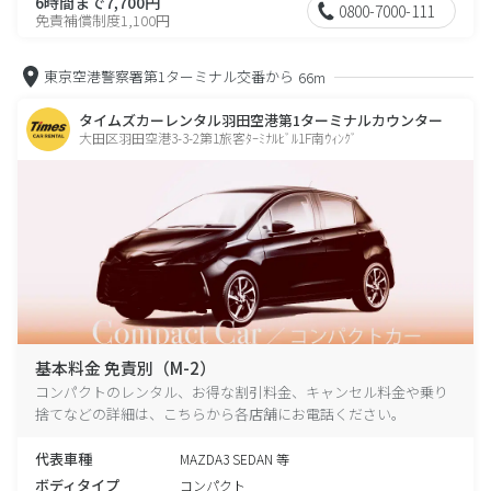
6時間まで7,700円
0800-7000-111
免責補償制度1,100円
東京空港警察署第1ターミナル交番から
66m
タイムズカーレンタル羽田空港第1ターミナルカウンター
大田区羽田空港3-3-2第1旅客ﾀｰﾐﾅﾙﾋﾞﾙ1F南ｳｨﾝｸﾞ
基本料金 免責別（M-2）
コンパクトのレンタル、お得な割引料金、キャンセル料金や乗り
捨てなどの詳細は、こちらから各店舗にお電話ください。
代表車種
MAZDA3 SEDAN 等
ボディタイプ
コンパクト