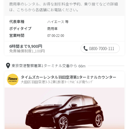
商用車のレンタル、お得な割引料金や予約、乗り捨てなどの詳細
は、こちらから各店舗にお電話ください。
代表車種
ハイエース 等
ボディタイプ
商用車
営業時間
07:00-22:00
6時間まで9,900円
0800-7000-111
免責補償制度1,100円
東京空港警察署第1ターミナル交番から
66m
タイムズカーレンタル羽田空港第1ターミナルカウンター
大田区羽田空港3-3-2第1旅客ﾀｰﾐﾅﾙﾋﾞﾙ1F南ｳｨﾝｸﾞ