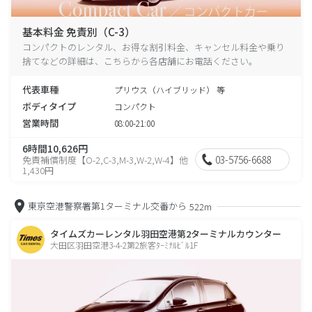
基本料金 免責別（C-3）
コンパクトのレンタル、お得な割引料金、キャンセル料金や乗り
捨てなどの詳細は、こちらから各店舗にお電話ください。
代表車種
プリウス（ハイブリッド） 等
ボディタイプ
コンパクト
営業時間
08:00-21:00
6時間10,626円
03-5756-6688
免責補償制度【O-2,C-3,M-3,W-2,W-4】他
1,430円
東京空港警察署第1ターミナル交番から
522m
タイムズカーレンタル羽田空港第2ターミナルカウンター
大田区羽田空港3-4-2第2旅客ﾀｰﾐﾅﾙﾋﾞﾙ1F