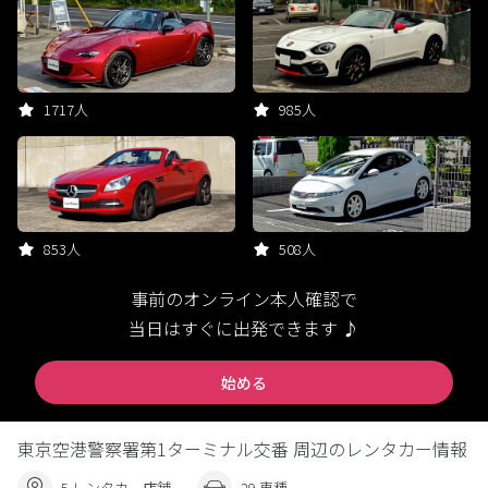
1717人
985人
853人
508人
事前のオンライン本人確認で
当日はすぐに出発できます ♪
始める
東京空港警察署第1ターミナル交番 周辺のレンタカー情報
5 レンタカー店舗
29 車種