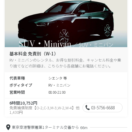
基本料金 免責別（W-1）
RV・ミニバンのレンタル、お得な割引料金、キャンセル料金や乗
り捨てなどの詳細は、こちらから各店舗にお電話ください。
代表車種
シエンタ 等
ボディタイプ
RV・ミニバン
営業時間
08:00-21:00
6時間10,752円
03-5756-6688
免責補償制度【O-2,C-3,M-3,W-2,W-4】他
1,430円
東京空港警察署第1ターミナル交番から
66m