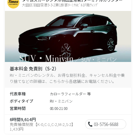
大田区羽田空港3-3-2第1旅客ﾀｰﾐﾅﾙﾋﾞﾙ1F南ｳｨﾝｸﾞ
基本料金 免責別（S-2）
RV・ミニバンのレンタル、お得な割引料金、キャンセル料金や乗
り捨てなどの詳細は、こちらから各店舗にお電話ください。
代表車種
カローラフィールダー 等
ボディタイプ
RV・ミニバン
営業時間
08:00-21:00
6時間9,614円
03-5756-6688
免責補償制度【K-0,C-1,C-2,M-2,S-2】
1,430円