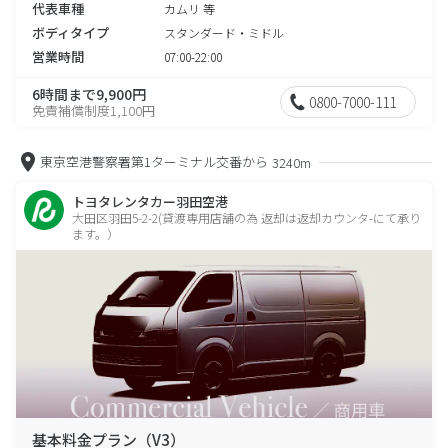
代表車種
カムリ 等
ボディタイプ
スタンダード・ミドル
営業時間
07:00-22:00
6時間まで9,900円
0800-7000-111
免責補償制度1,100円
東京空港警察署第1ターミナル交番から
3240m
トヨタレンタカー羽田空港
大田区羽田5-2-2(貸渡専用店舗の為 返却は返却カウンタ-にて承り
ます。）
基本料金プラン（V3）