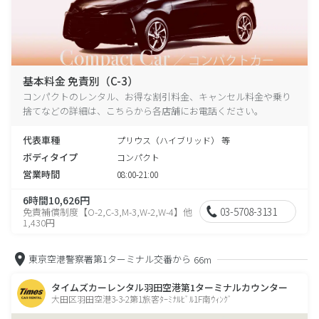
基本料金 免責別（C-3）
コンパクトのレンタル、お得な割引料金、キャンセル料金や乗り
捨てなどの詳細は、こちらから各店舗にお電話ください。
代表車種
プリウス（ハイブリッド） 等
ボディタイプ
コンパクト
営業時間
08:00-21:00
6時間10,626円
03-5708-3131
免責補償制度【O-2,C-3,M-3,W-2,W-4】他
1,430円
東京空港警察署第1ターミナル交番から
66m
タイムズカーレンタル羽田空港第1ターミナルカウンター
大田区羽田空港3-3-2第1旅客ﾀｰﾐﾅﾙﾋﾞﾙ1F南ｳｨﾝｸﾞ