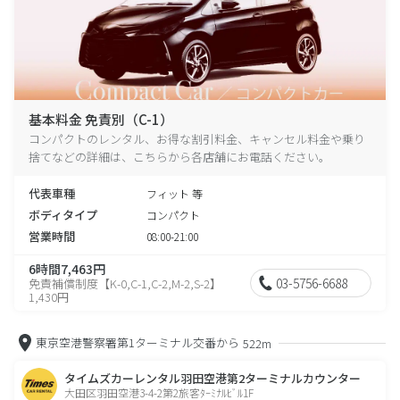
基本料金 免責別（C-1）
コンパクトのレンタル、お得な割引料金、キャンセル料金や乗り
捨てなどの詳細は、こちらから各店舗にお電話ください。
代表車種
フィット 等
ボディタイプ
コンパクト
営業時間
08:00-21:00
6時間7,463円
03-5756-6688
免責補償制度【K-0,C-1,C-2,M-2,S-2】
1,430円
東京空港警察署第1ターミナル交番から
522m
タイムズカーレンタル羽田空港第2ターミナルカウンター
大田区羽田空港3-4-2第2旅客ﾀｰﾐﾅﾙﾋﾞﾙ1F