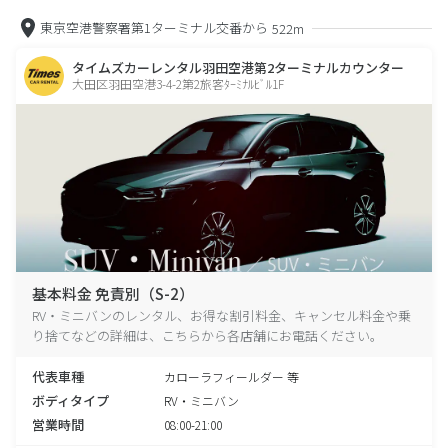
東京空港警察署第1ターミナル交番から
522m
タイムズカーレンタル羽田空港第2ターミナルカウンター
大田区羽田空港3-4-2第2旅客ﾀｰﾐﾅﾙﾋﾞﾙ1F
基本料金 免責別（S-2）
RV・ミニバンのレンタル、お得な割引料金、キャンセル料金や乗
り捨てなどの詳細は、こちらから各店舗にお電話ください。
代表車種
カローラフィールダー 等
ボディタイプ
RV・ミニバン
営業時間
08:00-21:00