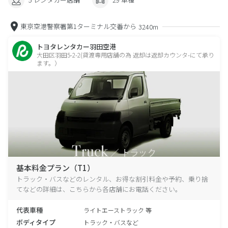
東京空港警察署第1ターミナル交番から
3240m
トヨタレンタカー羽田空港
大田区羽田5-2-2(貸渡専用店舗の為 返却は返却カウンタ-にて承り
ます。）
基本料金プラン（T1）
トラック・バスなどのレンタル、お得な割引料金や予約、乗り捨
てなどの詳細は、こちらから各店舗にお電話ください。
代表車種
ライトエーストラック 等
ボディタイプ
トラック・バスなど