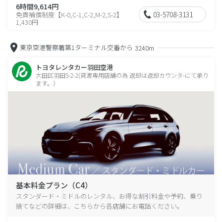
6時間9,614円
03-5708-3131
免責補償制度【K-0,C-1,C-2,M-2,S-2】
1,430円
東京空港警察署第1ターミナル交番から
3240m
トヨタレンタカー羽田空港
大田区羽田5-2-2(貸渡専用店舗の為 返却は返却カウンタ-にて承り
ます。）
基本料金プラン（C4）
スタンダード・ミドルのレンタル、お得な割引料金や予約、乗り
捨てなどの詳細は、こちらから各店舗にお電話ください。