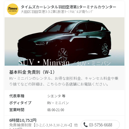
タイムズカーレンタル羽田空港第1ターミナルカウンター
大田区羽田空港3-3-2第1旅客ﾀｰﾐﾅﾙﾋﾞﾙ1F南ｳｨﾝｸﾞ
基本料金 免責別（W-1）
RV・ミニバンのレンタル、お得な割引料金、キャンセル料金や乗
り捨てなどの詳細は、こちらから各店舗にお電話ください。
代表車種
シエンタ 等
ボディタイプ
RV・ミニバン
営業時間
08:00-21:00
6時間10,752円
03-5756-6688
免責補償制度【O-2,C-3,M-3,W-2,W-4】他