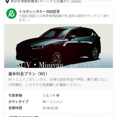
東京空港警察署第1ターミナル交番から
3240m
トヨタレンタカー羽田空港
大田区羽田5-2-2(貸渡専用店舗の為 返却は返却カウンタ-にて承り
ます。）
基本料金プラン（W1）
RV・ミニバンのレンタル、お得な割引料金や予約、乗り捨てなど
の詳細は、こちらから各店舗にお電話ください。
代表車種
シエンタ 等
ボディタイプ
RV・ミニバン
営業時間
07:00-22:00