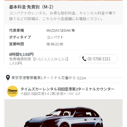
基本料金 免責別（M-2）
コンパクトのレンタル、お得な割引料金、キャンセル料金や乗り
捨てなどの詳細は、こちらから各店舗にお電話ください。
代表車種
MAZDA3 SEDAN 等
ボディタイプ
コンパクト
営業時間
08:00-21:00
6時間9,108円
03-5708-3131
免責補償制度【K-0,C-1,C-2,M-2,S-2】
1,430円
東京空港警察署第1ターミナル交番から
522m
タイムズカーレンタル羽田空港第2ターミナルカウンター
大田区羽田空港3-4-2第2旅客ﾀｰﾐﾅﾙﾋﾞﾙ1F