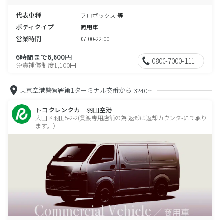
代表車種
プロボックス 等
ボディタイプ
商用車
営業時間
07:00-22:00
6時間まで6,600円
0800-7000-111
免責補償制度1,100円
東京空港警察署第1ターミナル交番から
3240m
トヨタレンタカー羽田空港
大田区羽田5-2-2(貸渡専用店舗の為 返却は返却カウンタ-にて承り
ます。）