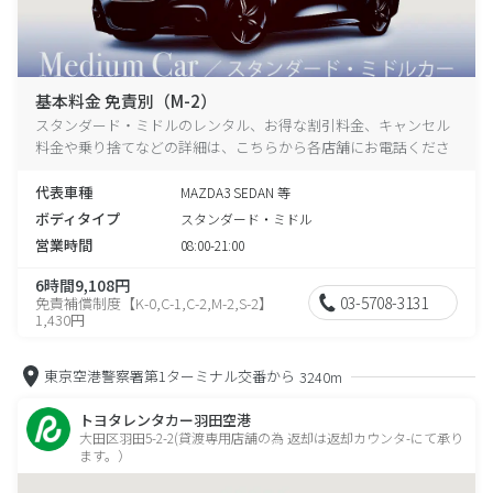
基本料金 免責別（M-2）
スタンダード・ミドルのレンタル、お得な割引料金、キャンセル
料金や乗り捨てなどの詳細は、こちらから各店舗にお電話くださ
い。
代表車種
MAZDA3 SEDAN 等
ボディタイプ
スタンダード・ミドル
営業時間
08:00-21:00
6時間9,108円
03-5708-3131
免責補償制度【K-0,C-1,C-2,M-2,S-2】
1,430円
東京空港警察署第1ターミナル交番から
3240m
トヨタレンタカー羽田空港
大田区羽田5-2-2(貸渡専用店舗の為 返却は返却カウンタ-にて承り
ます。）