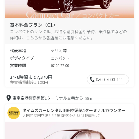
基本料金プラン（C1）
コンパクトのレンタル、お得な割引料金や予約、乗り捨てなどの
詳細は、こちらから各店舗にお電話ください。
代表車種
ヤリス 等
ボディタイプ
コンパクト
営業時間
07:00-22:00
3～6時間まで7,370円
0800-7000-111
免責補償制度1,100円
東京空港警察署第1ターミナル交番から
66m
タイムズカーレンタル羽田空港第1ターミナルカウンター
大田区羽田空港3-3-2第1旅客ﾀｰﾐﾅﾙﾋﾞﾙ1F南ｳｨﾝｸﾞ