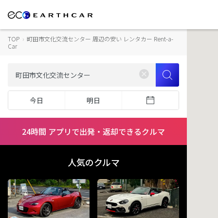
TOP
›
町田市文化交流センター 周辺の安い レンタカー Rent-a-
Car
今日
明日
24時間 アプリで出発・返却できるクルマ
人気のクルマ