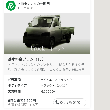
トヨタレンタカー町田
町田市森野1-8-11
基本料金プラン（T1）
トラック・バスなどのレンタル、お得な割引料金や予
約、乗り捨てなどの詳細は、こちらから各店舗にお電
話ください。
代表車種
ライトエーストラック 等
ボディタイプ
トラック・バスなど
営業時間
08:00-20:00
6時間まで5,500円
042-725-0140
免責補償制度1,100円