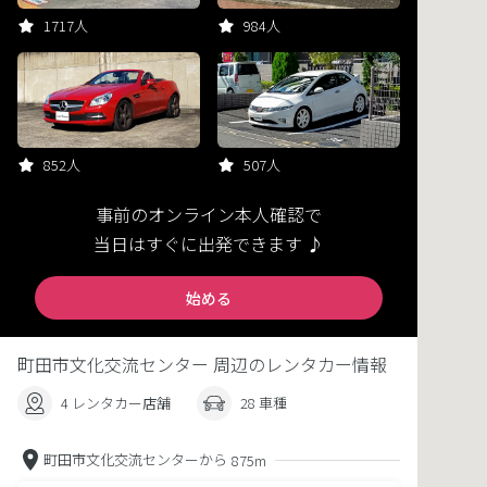
1717人
984人
852人
507人
事前のオンライン本人確認で
当日はすぐに出発できます ♪
始める
町田市文化交流センター 周辺のレンタカー情報
4 レンタカー店舗
28 車種
町田市文化交流センターから
875m