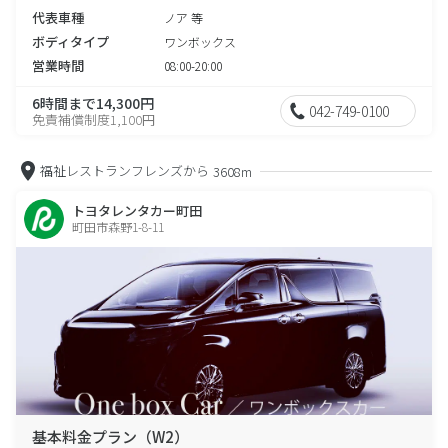
代表車種
ノア 等
ボディタイプ
ワンボックス
営業時間
08:00-20:00
6時間まで14,300円
042-749-0100
免責補償制度1,100円
福祉レストランフレンズから
3608m
トヨタレンタカー町田
町田市森野1-8-11
基本料金プラン（W2）