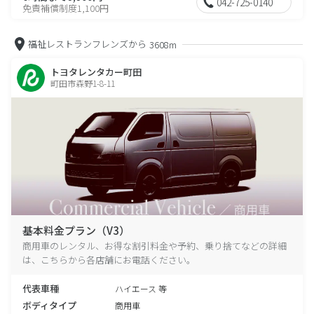
042-725-0140
免責補償制度1,100円
福祉レストランフレンズから
3608m
トヨタレンタカー町田
町田市森野1-8-11
基本料金プラン（V3）
商用車のレンタル、お得な割引料金や予約、乗り捨てなどの詳細
は、こちらから各店舗にお電話ください。
代表車種
ハイエース 等
ボディタイプ
商用車