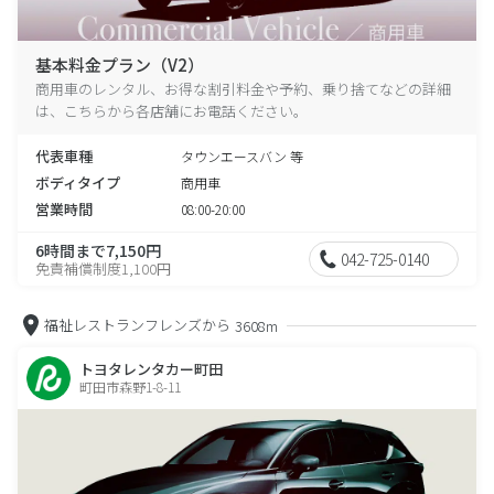
基本料金プラン（V2）
商用車のレンタル、お得な割引料金や予約、乗り捨てなどの詳細
は、こちらから各店舗にお電話ください。
代表車種
タウンエースバン 等
ボディタイプ
商用車
営業時間
08:00-20:00
6時間まで7,150円
042-725-0140
免責補償制度1,100円
福祉レストランフレンズから
3608m
トヨタレンタカー町田
町田市森野1-8-11