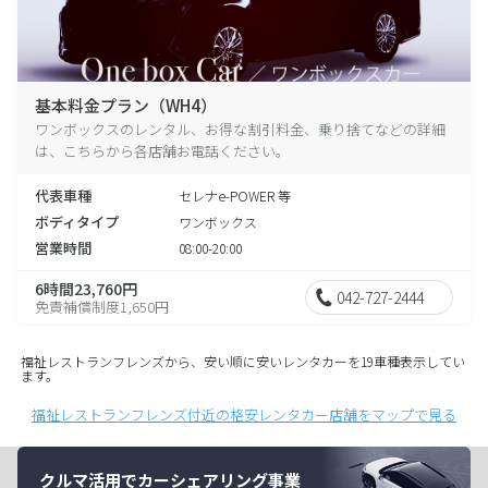
基本料金プラン（WH4）
ワンボックスのレンタル、お得な割引料金、乗り捨てなどの詳細
は、こちらから各店舗お電話ください。
代表車種
セレナe-POWER 等
ボディタイプ
ワンボックス
営業時間
08:00-20:00
6時間23,760円
042-727-2444
免責補償制度1,650円
福祉レストランフレンズから、安い順に安いレンタカーを19車種表示してい
ます。
福祉レストランフレンズ付近の格安レンタカー店舗をマップで見る
クルマ活用でカーシェアリング事業