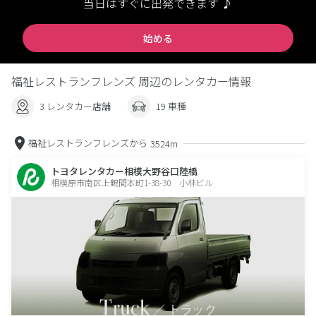
当日はすぐに出発できます ♪
始める
福祉レストランフレンズ 周辺のレンタカー情報
3 レンタカー店舗
19 車種
福祉レストランフレンズから
3524m
トヨタレンタカー相模大野谷口陸橋
相模原市南区上鶴間本町1-38-30 小林ビル