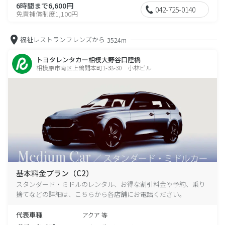
6時間まで6,600円
042-725-0140
免責補償制度1,100円
福祉レストランフレンズから
3524m
トヨタレンタカー相模大野谷口陸橋
相模原市南区上鶴間本町1-38-30 小林ビル
基本料金プラン（C2）
スタンダード・ミドルのレンタル、お得な割引料金や予約、乗り
捨てなどの詳細は、こちらから各店舗にお電話ください。
代表車種
アクア 等