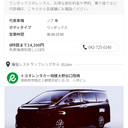
ワンボックスのレンタル、お得な割引料金や予約、乗り捨てなど
の詳細は、こちらから各店舗にお電話ください。
代表車種
ノア 等
ボディタイプ
ワンボックス
営業時間
08:00-20:00
6時間まで14,300円
042-725-0140
免責補償制度1,100円
福祉レストランフレンズから
3524m
トヨタレンタカー相模大野谷口陸橋
相模原市南区上鶴間本町1-38-30 小林ビル