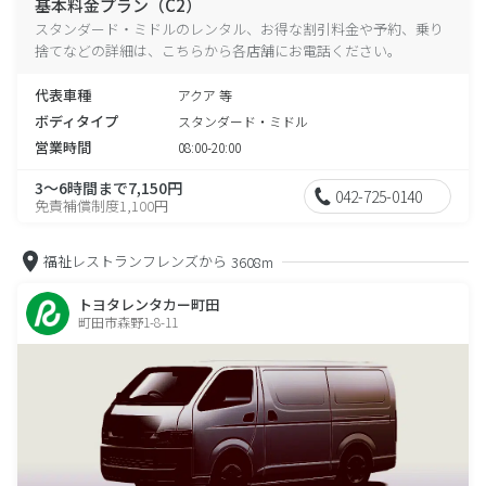
基本料金プラン（C2）
スタンダード・ミドルのレンタル、お得な割引料金や予約、乗り
捨てなどの詳細は、こちらから各店舗にお電話ください。
代表車種
アクア 等
ボディタイプ
スタンダード・ミドル
営業時間
08:00-20:00
3～6時間まで7,150円
042-725-0140
免責補償制度1,100円
福祉レストランフレンズから
3608m
トヨタレンタカー町田
町田市森野1-8-11