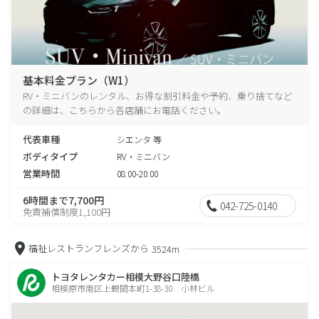
基本料金プラン（W1）
RV・ミニバンのレンタル、お得な割引料金や予約、乗り捨てなど
の詳細は、こちらから各店舗にお電話ください。
代表車種
シエンタ 等
ボディタイプ
RV・ミニバン
営業時間
08:00-20:00
6時間まで7,700円
042-725-0140
免責補償制度1,100円
福祉レストランフレンズから
3524m
トヨタレンタカー相模大野谷口陸橋
相模原市南区上鶴間本町1-38-30 小林ビル