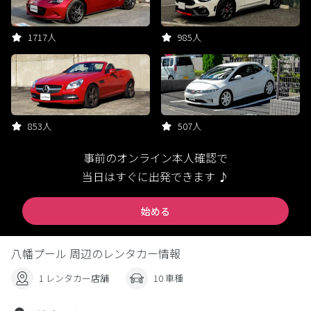
1717人
985人
853人
507人
事前のオンライン本人確認で
当日はすぐに出発できます ♪
始める
八幡プール 周辺のレンタカー情報
1 レンタカー店舗
10 車種