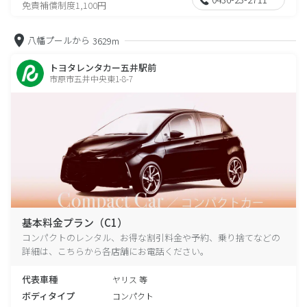
免責補償制度1,100円
八幡プールから
3629m
トヨタレンタカー五井駅前
市原市五井中央東1-8-7
基本料金プラン（C1）
コンパクトのレンタル、お得な割引料金や予約、乗り捨てなどの
詳細は、こちらから各店舗にお電話ください。
代表車種
ヤリス 等
ボディタイプ
コンパクト