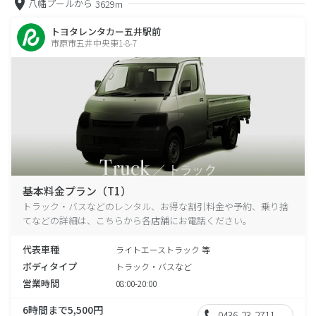
八幡プールから
3629m
トヨタレンタカー五井駅前
市原市五井中央東1-8-7
基本料金プラン（T1）
トラック・バスなどのレンタル、お得な割引料金や予約、乗り捨
てなどの詳細は、こちらから各店舗にお電話ください。
代表車種
ライトエーストラック 等
ボディタイプ
トラック・バスなど
営業時間
08:00-20:00
6時間まで5,500円
0436-23-2711