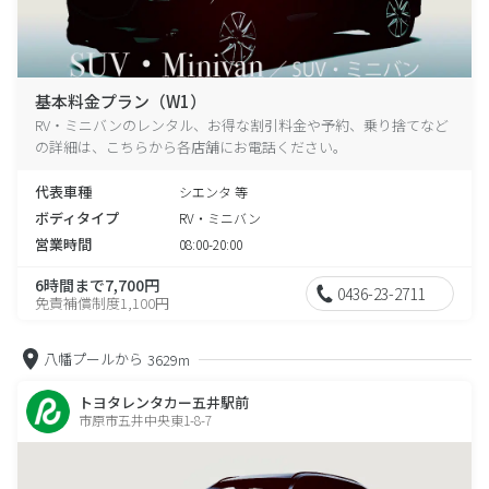
基本料金プラン（W1）
RV・ミニバンのレンタル、お得な割引料金や予約、乗り捨てなど
の詳細は、こちらから各店舗にお電話ください。
代表車種
シエンタ 等
ボディタイプ
RV・ミニバン
営業時間
08:00-20:00
6時間まで7,700円
0436-23-2711
免責補償制度1,100円
八幡プールから
3629m
トヨタレンタカー五井駅前
市原市五井中央東1-8-7