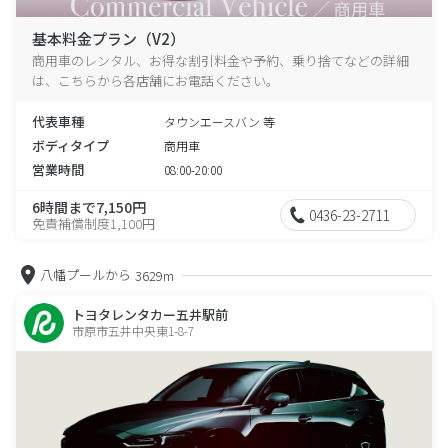
基本料金プラン（V2）
商用車のレンタル、お得な割引料金や予約、乗り捨てなどの詳細
は、こちらから各店舗にお電話ください。
代表車種
タウンエースバン 等
ボディタイプ
商用車
営業時間
08:00-20:00
6時間まで7,150円
0436-23-2711
免責補償制度1,100円
八幡プールから
3629m
トヨタレンタカー五井駅前
市原市五井中央東1-8-7