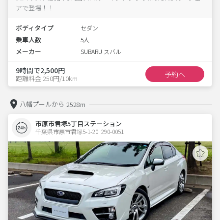
アで登場！！
ボディタイプ
セダン
乗車人数
5人
メーカー
SUBARU スバル
9時間で2,500円
予約へ
距離料金 250円/10km
八幡プールから
2528m
市原市君塚5丁目ステーション
千葉県市原市君塚5-1-20  290-0051