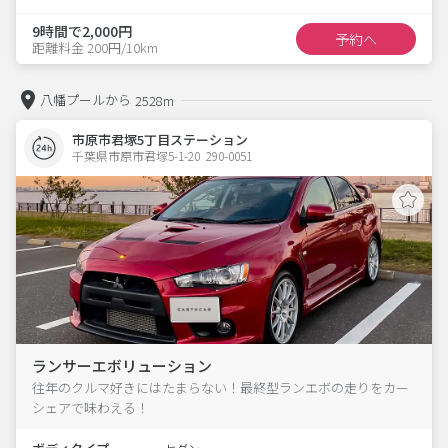
9時間で2,000円
予約へ
距離料金 200円/10km
八幡プールから
2528m
市原市君塚5丁目ステーション
千葉県市原市君塚5-1-20  290-0051
ランサーエボリューション
往年のクルマ好きにはたまらない！最終型ランエボの走りをカー
シェアで味わえる！