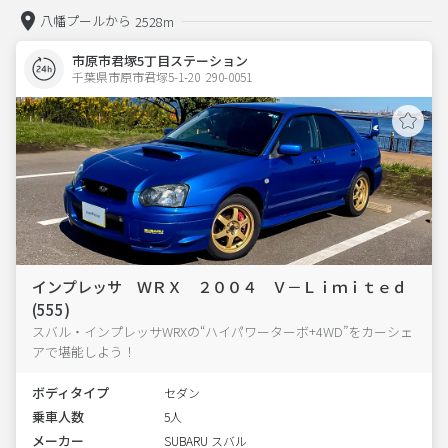
八幡プールから
2528m
市原市君塚5丁目ステーション
千葉県市原市君塚5-1-20  290-0051
インプレッサ ＷＲＸ ２００４ Ｖ－Ｌｉｍｉｔｅｄ
(555)
スバル・インプレッサWRXの“ハイパワーターボ+4WD”をカーシェ
アで堪能しよう！
ボディタイプ
セダン
乗車人数
5人
メーカー
SUBARU スバル