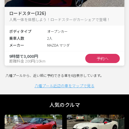
ロードスター(326)
人馬一体を体感しよう！ロードスターがカーシェアで登場！
ボディタイプ
オープンカー
乗車人数
2人
メーカー
MAZDA マツダ
9時間で3,000円
予約へ
距離料金 200円/10km
八幡プールから、近い順に予約できる車を6台表示しています。
八幡プール近辺の車をマップで見る
人気のクルマ