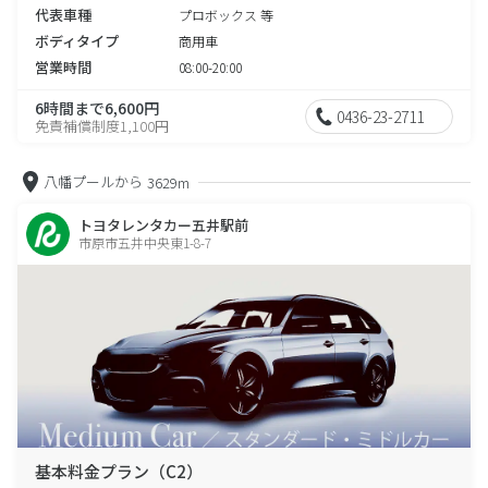
代表車種
プロボックス 等
ボディタイプ
商用車
営業時間
08:00-20:00
6時間まで6,600円
0436-23-2711
免責補償制度1,100円
八幡プールから
3629m
トヨタレンタカー五井駅前
市原市五井中央東1-8-7
基本料金プラン（C2）