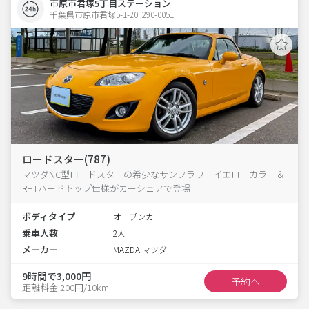
市原市君塚5丁目ステーション
千葉県市原市君塚5-1-20  290-0051
ロードスター(787)
マツダNC型ロードスターの希少なサンフラワーイエローカラー＆
RHTハードトップ仕様がカーシェアで登場
ボディタイプ
オープンカー
乗車人数
2人
メーカー
MAZDA マツダ
9時間で3,000円
予約へ
距離料金 200円/10km