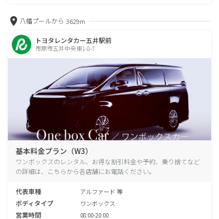
八幡プールから
3629m
トヨタレンタカー五井駅前
市原市五井中央東1-8-7
基本料金プラン（W3）
ワンボックスのレンタル、お得な割引料金や予約、乗り捨てなど
の詳細は、こちらから各店舗にお電話ください。
代表車種
アルファード 等
ボディタイプ
ワンボックス
営業時間
08:00-20:00