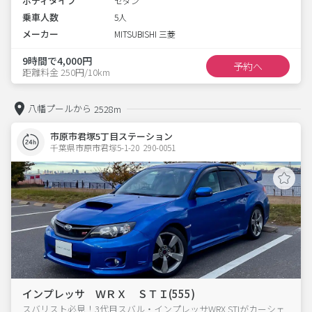
ボディタイプ
セダン
乗車人数
5人
メーカー
MITSUBISHI 三菱
9時間で4,000円
予約へ
距離料金 250円/10km
八幡プールから
2528m
市原市君塚5丁目ステーション
千葉県市原市君塚5-1-20  290-0051
インプレッサ ＷＲＸ ＳＴＩ(555)
スバリスト必見！3代目スバル・インプレッサWRX STIがカーシェ