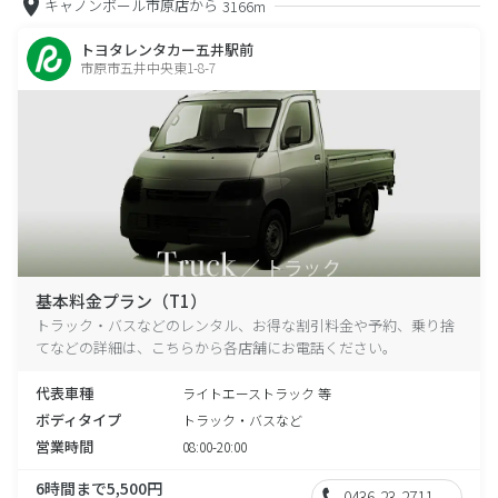
キャノンボール市原店から
3166m
トヨタレンタカー五井駅前
市原市五井中央東1-8-7
基本料金プラン（T1）
トラック・バスなどのレンタル、お得な割引料金や予約、乗り捨
てなどの詳細は、こちらから各店舗にお電話ください。
代表車種
ライトエーストラック 等
ボディタイプ
トラック・バスなど
営業時間
08:00-20:00
6時間まで5,500円
0436-23-2711