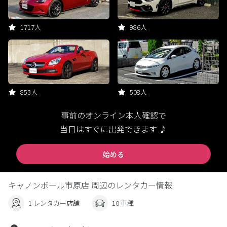
1717人
986人
853人
508人
事前のオンライン本人確認で
当日はすぐに出発できます ♪
始める
キャノンボール市原店 周辺のレンタカー情報
1 レンタカー店舗
10 車種