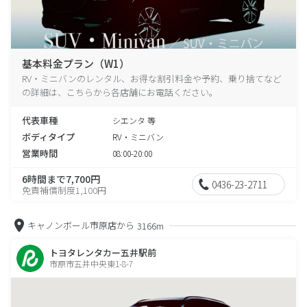
基本料金プラン（W1）
RV・ミニバンのレンタル、お得な割引料金や予約、乗り捨てなど
の詳細は、こちらから各店舗にお電話ください。
代表車種
シエンタ 等
ボディタイプ
RV・ミニバン
営業時間
08:00-20:00
6時間まで7,700円
0436-23-2711
免責補償制度1,100円
キャノンボール市原店から
3166m
トヨタレンタカー五井駅前
市原市五井中央東1-8-7