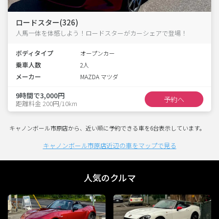
ロードスター(326)
人馬一体を体感しよう！ロードスターがカーシェアで登場！
ボディタイプ
オープンカー
乗車人数
2人
メーカー
MAZDA マツダ
9時間で3,000円
予約へ
距離料金 200円/10km
キャノンボール市原店から、近い順に予約できる車を6台表示しています。
キャノンボール市原店近辺の車をマップで見る
人気のクルマ