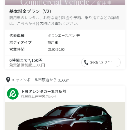
基本料金プラン（V2）
商用車のレンタル、お得な割引料金や予約、乗り捨てなどの詳細
は、こちらから各店舗にお電話ください。
代表車種
タウンエースバン 等
ボディタイプ
商用車
営業時間
08:00-20:00
6時間まで7,150円
0436-23-2711
免責補償制度1,100円
キャノンボール市原店から
3166m
トヨタレンタカー五井駅前
市原市五井中央東1-8-7