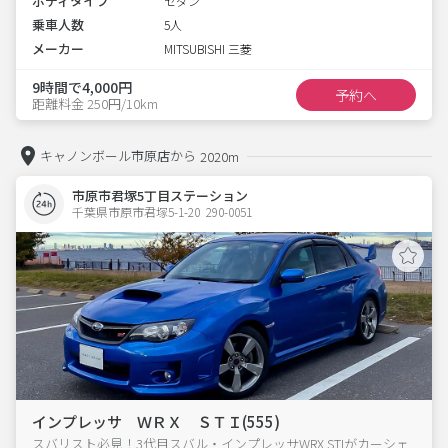
ボディタイプ
セダン
乗車人数
5人
メーカー
MITSUBISHI 三菱
9時間で4,000円
予約へ
距離料金 250円/10km
キャノンボール市原店から
2020m
市原市君塚5丁目ステーション
千葉県市原市君塚5-1-20  290-0051
インプレッサ ＷＲＸ ＳＴＩ(555)
スバリスト必見！3代目スバル・インプレッサWRX STIがカーシェ