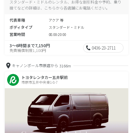
スタンダード・ミドルのレンタル、お得な割引料金や予約、乗り
捨てなどの詳細は、こちらから各店舗にお電話ください。
代表車種
アクア 等
ボディタイプ
スタンダード・ミドル
営業時間
08:00-20:00
3～6時間まで7,150円
0436-23-2711
免責補償制度1,100円
キャノンボール市原店から
3166m
トヨタレンタカー五井駅前
市原市五井中央東1-8-7