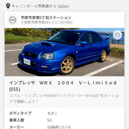
キャノンボール市原店から
2020m
市原市君塚5丁目ステーション
千葉県市原市君塚5-1-20  290-0051
インプレッサ ＷＲＸ ２００４ Ｖ－Ｌｉｍｉｔｅｄ
(555)
スバル・インプレッサWRXの“ハイパワーターボ+4WD”をカーシェ
アで堪能しよう！
ボディタイプ
セダン
乗車人数
5人
メーカー
SUBARU スバル