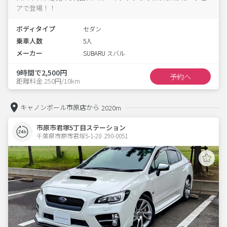
アで登場！！
ボディタイプ
セダン
乗車人数
5人
メーカー
SUBARU スバル
9時間で2,500円
予約へ
距離料金 250円/10km
キャノンボール市原店から
2020m
市原市君塚5丁目ステーション
千葉県市原市君塚5-1-20  290-0051