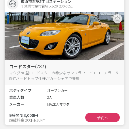
市原市君塚5丁目ステーション
千葉県市原市君塚5-1-20  290-0051
ロードスター(787)
マツダNC型ロードスターの希少なサンフラワーイエローカラー＆
RHTハードトップ仕様がカーシェアで登場
ボディタイプ
オープンカー
乗車人数
2人
メーカー
MAZDA マツダ
9時間で3,000円
予約へ
距離料金 200円/10km