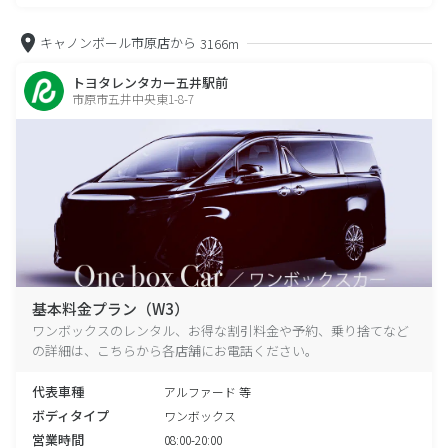
キャノンボール市原店から
3166m
トヨタレンタカー五井駅前
市原市五井中央東1-8-7
基本料金プラン（W3）
ワンボックスのレンタル、お得な割引料金や予約、乗り捨てなど
の詳細は、こちらから各店舗にお電話ください。
代表車種
アルファード 等
ボディタイプ
ワンボックス
営業時間
08:00-20:00