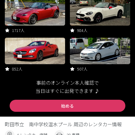
1717人
984人
852人
507人
事前のオンライン本人確認で
当日はすぐに出発できます ♪
始める
町田市立 南中学校温水プール 周辺のレンタカー情報
4 レンタカー店舗
28 車種