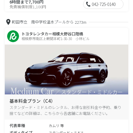
6時間まで7,700円
042-725-0140
免責補償制度1,100円
町田市立 南中学校温水プールから
2273m
トヨタレンタカー相模大野谷口陸橋
相模原市南区上鶴間本町1-38-30 小林ビル
基本料金プラン（C4）
スタンダード・ミドルのレンタル、お得な割引料金や予約、乗り
捨てなどの詳細は、こちらから各店舗にお電話ください。
代表車種
カムリ 等
ボディタイプ
スタンダード・ミドル