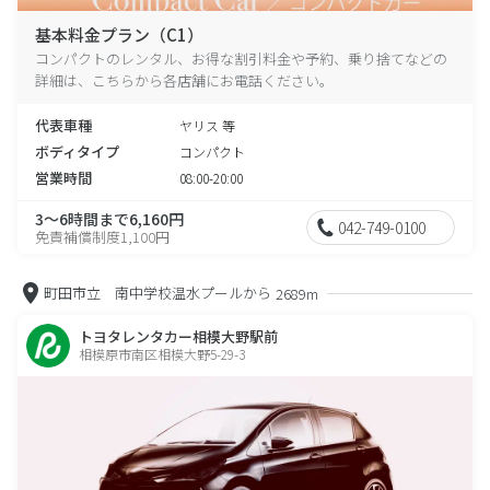
基本料金プラン（C1）
コンパクトのレンタル、お得な割引料金や予約、乗り捨てなどの
詳細は、こちらから各店舗にお電話ください。
代表車種
ヤリス 等
ボディタイプ
コンパクト
営業時間
08:00-20:00
3～6時間まで6,160円
042-749-0100
免責補償制度1,100円
町田市立 南中学校温水プールから
2689m
トヨタレンタカー相模大野駅前
相模原市南区相模大野5-29-3