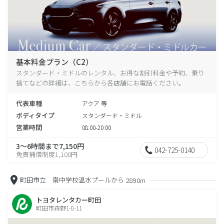
基本料金プラン（C2）
スタンダード・ミドルのレンタル、お得な割引料金や予約、乗り
捨てなどの詳細は、こちらから各店舗にお電話ください。
代表車種
アクア 等
ボディタイプ
スタンダード・ミドル
営業時間
08:00-20:00
3～6時間まで7,150円
042-725-0140
免責補償制度1,100円
町田市立 南中学校温水プールから
2890m
トヨタレンタカー町田
町田市森野1-8-11