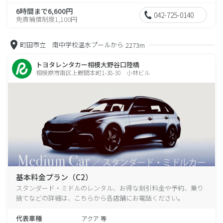
6時間まで6,600円
042-725-0140
免責補償制度1,100円
町田市立 南中学校温水プールから
2273m
トヨタレンタカー相模大野谷口陸橋
相模原市南区上鶴間本町1-38-30 小林ビル
基本料金プラン（C2）
スタンダード・ミドルのレンタル、お得な割引料金や予約、乗り
捨てなどの詳細は、こちらから各店舗にお電話ください。
代表車種
アクア 等