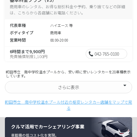
商用車のレンタル、お得な割引料金や予約、乗り捨てなどの詳細
は、こちらから各店舗にお電話ください。
代表車種
ハイエース 等
ボディタイプ
商用車
営業時間
08:00-20:00
6時間まで9,900円
042-765-0100
免責補償制度1,100円
町田市立 南中学校温水プールから、安い順に安いレンタカーを28車種表示
しています。
さらに表示
町田市立 南中学校温水プール付近の格安レンタカー店舗をマップで見
る
クルマ活用でカーシェアリング事業
車載機の低コスト化を実現。