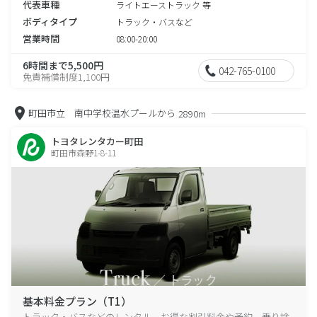
代表車種
ライトエーストラック 等
ボディタイプ
トラック・バスなど
営業時間
08:00-20:00
6時間まで5,500円
042-765-0100
免責補償制度1,100円
町田市立 南中学校温水プールから
2890m
トヨタレンタカー町田
町田市森野1-8-11
基本料金プラン（T1）
トラック・バスなどのレンタル、お得な割引料金や予約、乗り捨