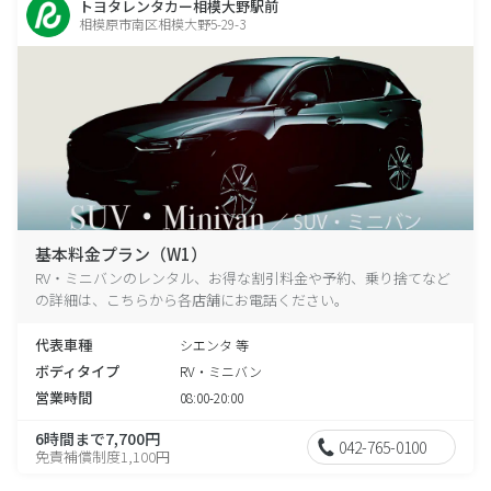
トヨタレンタカー相模大野駅前
相模原市南区相模大野5-29-3
基本料金プラン（W1）
RV・ミニバンのレンタル、お得な割引料金や予約、乗り捨てなど
の詳細は、こちらから各店舗にお電話ください。
代表車種
シエンタ 等
ボディタイプ
RV・ミニバン
営業時間
08:00-20:00
6時間まで7,700円
042-765-0100
免責補償制度1,100円