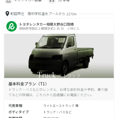
町田市立 南中学校温水プールから
2273m
トヨタレンタカー相模大野谷口陸橋
相模原市南区上鶴間本町1-38-30 小林ビル
基本料金プラン（T1）
トラック・バスなどのレンタル、お得な割引料金や予約、乗り捨
てなどの詳細は、こちらから各店舗にお電話ください。
代表車種
ライトエーストラック 等
ボディタイプ
トラック・バスなど