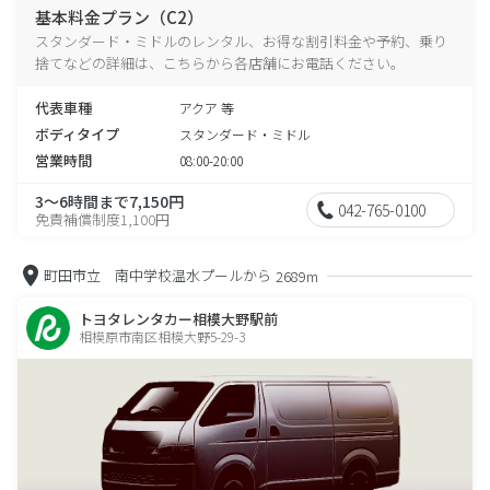
基本料金プラン（C2）
スタンダード・ミドルのレンタル、お得な割引料金や予約、乗り
捨てなどの詳細は、こちらから各店舗にお電話ください。
代表車種
アクア 等
ボディタイプ
スタンダード・ミドル
営業時間
08:00-20:00
3～6時間まで7,150円
042-765-0100
免責補償制度1,100円
町田市立 南中学校温水プールから
2689m
トヨタレンタカー相模大野駅前
相模原市南区相模大野5-29-3