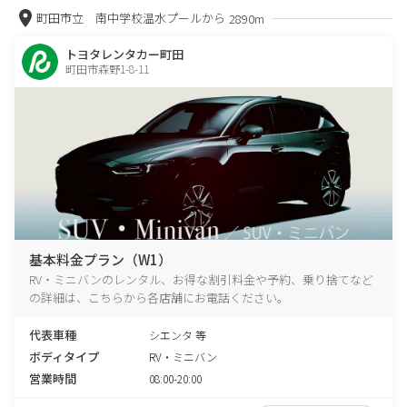
町田市立 南中学校温水プールから
2890m
トヨタレンタカー町田
町田市森野1-8-11
基本料金プラン（W1）
RV・ミニバンのレンタル、お得な割引料金や予約、乗り捨てなど
の詳細は、こちらから各店舗にお電話ください。
代表車種
シエンタ 等
ボディタイプ
RV・ミニバン
営業時間
08:00-20:00