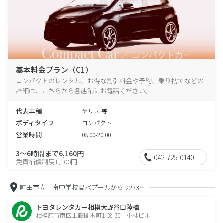
基本料金プラン（C1）
コンパクトのレンタル、お得な割引料金や予約、乗り捨てなどの
詳細は、こちらから各店舗にお電話ください。
代表車種
ヤリス 等
ボディタイプ
コンパクト
営業時間
08:00-20:00
3～6時間まで6,160円
042-725-0140
免責補償制度1,100円
町田市立 南中学校温水プールから
2273m
トヨタレンタカー相模大野谷口陸橋
相模原市南区上鶴間本町1-38-30 小林ビル