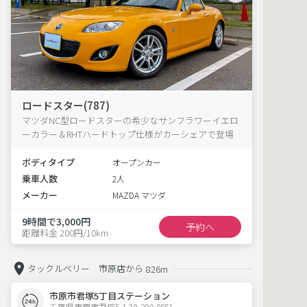
ロードスター(787)
マツダNC型ロードスターの希少なサンフラワーイエロ
ーカラー＆RHTハードトップ仕様がカーシェアで登場
ボディタイプ
オープンカー
乗車人数
2人
メーカー
MAZDA マツダ
9時間で3,000円
予約へ
距離料金 200円/10km
タックルベリー 市原店から
826m
市原市君塚5丁目ステーション
千葉県市原市君塚5-1-20  290-0051