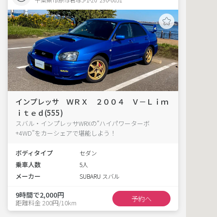
インプレッサ ＷＲＸ ２００４ Ｖ－Ｌｉｍ
ｉｔｅｄ(555)
スバル・インプレッサWRXの“ハイパワーターボ
+4WD”をカーシェアで堪能しよう！
ボディタイプ
セダン
乗車人数
5人
メーカー
SUBARU スバル
9時間で2,000円
予約へ
距離料金 200円/10km